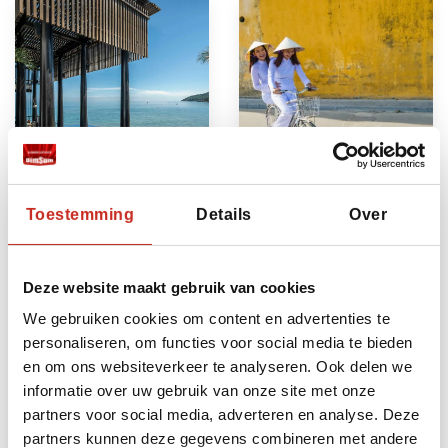
Toestemming
Details
Over
Vietnam
Indochina
Rondreis in Stijl
rondreis
Reizen in Stijl met
Een reis langs de
Deze website maakt gebruik van cookies
luxe
hoogtepunten van
We gebruiken cookies om content en advertenties te
overnachtingen in
Laos, Cambodja &
personaliseren, om functies voor social media te bieden
de meest
Vietnam
en om ons websiteverkeer te analyseren. Ook delen we
bijzondere
21 dagen
informatie over uw gebruik van onze site met onze
accommodaties
vanaf €2775 per
partners voor social media, adverteren en analyse. Deze
22 dagen
persoon
partners kunnen deze gegevens combineren met andere