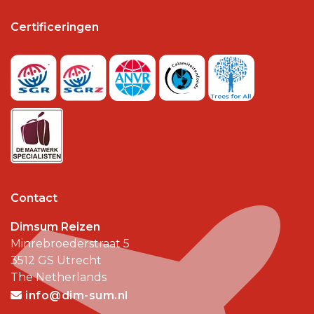
Certificeringen
Contact
Dimsum Reizen
Minrebroederstraat 5
3512 GS
Utrecht
The Netherlands
info@dim-sum.nl