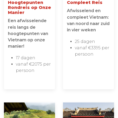
Hoogtepunten
Compleet Reis
Rondreis op Onze
Afwisselend en
Manier
compleet Vietnam:
Een afwisselende
van noord naar zuid
reis langs de
in vier weken
hoogtepunten van
Vietnam op onze
25 dagen
manier!
vanaf €3395 per
persoon
17 dagen
vanaf €2075 per
persoon