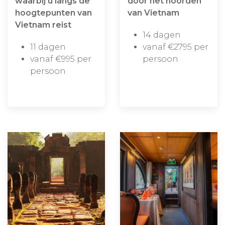
waarbij u langs de
door het noorden
hoogtepunten van
van Vietnam
Vietnam reist
14 dagen
11 dagen
vanaf €2795 per
vanaf €995 per
persoon
persoon