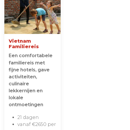
Vietnam
Familiereis
Een comfortabele
familiereis met
fijne hotels, gave
activiteiten,
culinaire
lekkernijen en
lokale
ontmoetingen
21 dagen
vanaf €2650 per