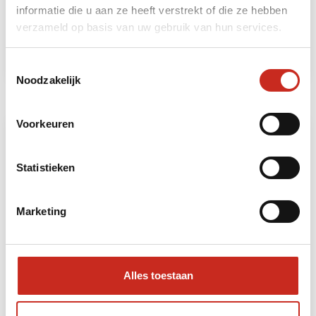
vanaf €5775 per
informatie die u aan ze heeft verstrekt of die ze hebben
persoon
verzameld op basis van uw gebruik van hun services.
Toestemmingsselectie
Noodzakelijk
Voorkeuren
Statistieken
Marketing
Vietnam en China
Familie Kerstreis
Alles toestaan
reis
Cambodja en
Zuid-Vietnam
Een prachtige