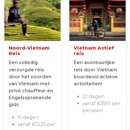
Noord-Vietnam
Vietnam Actief
Reis
reis
Een volledig
Een avontuurlijke
verzorgde reis
reis door Vietnam
door het noorden
boordevol actieve
van Vietnam met
activiteiten!
privé chauffeur en
22 dagen
Engelssprekende
vanaf €3595 per
gids
persoon
19 dagen
vanaf €3225 per