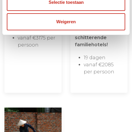
Een comfortabele
Selectie toestaan
natuur en cultuur
familievakantie
reis door Vietnam
door Cambodja en
en Zuid-China
Weigeren
Zuid-Vietnam met
overnachting in
20 dagen
schitterende
vanaf €3175 per
familiehotels!
persoon
19 dagen
vanaf €2085
per persoon