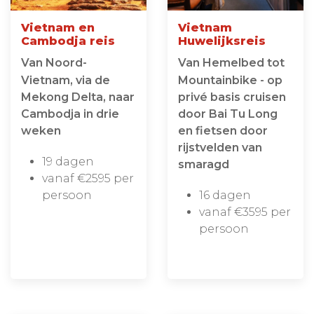
Vietnam en
Vietnam
Cambodja reis
Huwelijksreis
Van Noord-
Van Hemelbed tot
Vietnam, via de
Mountainbike - op
Mekong Delta, naar
privé basis cruisen
Cambodja in drie
door Bai Tu Long
weken
en fietsen door
rijstvelden van
19 dagen
smaragd
vanaf €2595 per
persoon
16 dagen
vanaf €3595 per
persoon