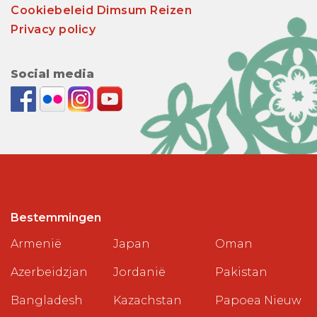
Cookiebeleid Dimsum Reizen
Privacy policy
Social media
Bestemmingen
Armenië
Japan
Oman
Azerbeidzjan
Jordanië
Pakistan
Bangladesh
Kazachstan
Papoea Nieuw