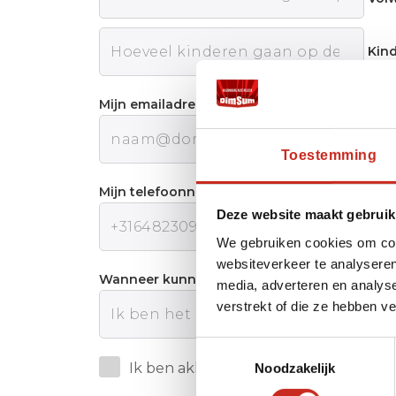
Kin
Mijn emailadres:
Toestemming
Mijn telefoonnummer:
Deze website maakt gebruik
We gebruiken cookies om cont
websiteverkeer te analyseren
Wanneer kunnen wij u het beste telefonisch
media, adverteren en analys
verstrekt of die ze hebben v
Toestemmingsselectie
Ik ben akkoord met de
Privacy polic
Noodzakelijk