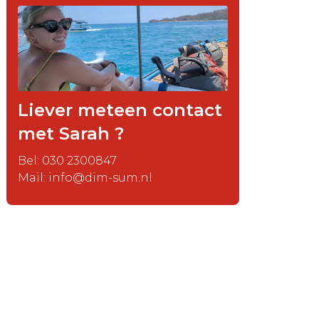
Liever meteen contact
met Sarah ?
Bel: 030 2300847
Mail: info@dim-sum.nl