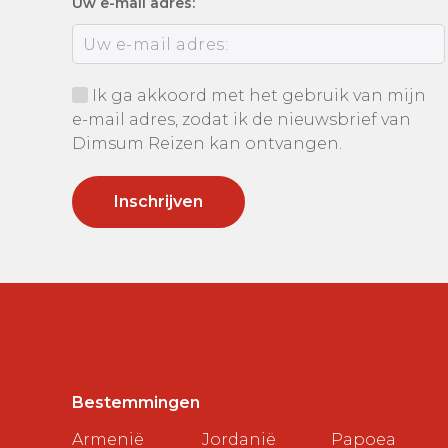
Uw e-mail adres:
Ik ga akkoord met het gebruik van mijn
e-mail adres, zodat ik de nieuwsbrief van
Dimsum Reizen kan ontvangen.
Bestemmingen
Armenië
Jordanië
Papoea