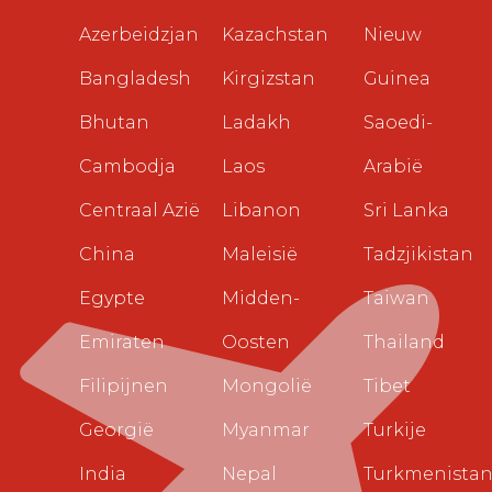
Azerbeidzjan
Kazachstan
Nieuw
Bangladesh
Kirgizstan
Guinea
Bhutan
Ladakh
Saoedi-
Cambodja
Laos
Arabië
Centraal Azië
Libanon
Sri Lanka
China
Maleisië
Tadzjikistan
Egypte
Midden-
Taiwan
Emiraten
Oosten
Thailand
Filipijnen
Mongolië
Tibet
Georgië
Myanmar
Turkije
India
Nepal
Turkmenista