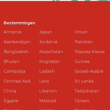
Bestemmingen
Armenië
Japan
Oman
Azerbeidzjan
Jordanië
Pakistan
Bangladesh
Kazachstan
Papoea Nieuw
Bhutan
Kirgizstan
Guinea
Cambodja
Ladakh
Saoedi-Arabië
Centraal Azië
Laos
Sri Lanka
China
Libanon
Tadzjikistan
Egypte
Maleisië
Taiwan