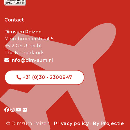
Contact
Dimsum Reizen
Minrebroederstraat 5
3512 GS
Utrecht
The Netherlands
info@dim-sum.nl
+31 (0)30 - 2300847
© Dimsum Reizen -
Privacy policy
-
By Projectie