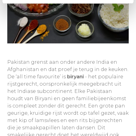
Pakistan grenst aan onder andere India en
Afghanistan en dat proef je terug in de keuken.
De ‘all time favourite’ is
biryani
- het populaire
rijstgerecht, oorspronkelijk meegebracht uit
het Indiase subcontinent. Elke Pakistaan
houdt van Biryani en geen familiebijeenkomst
is compleet zonder dit gerecht. Een grote pan
geurige, kruidige rijst wordt op tafel gezet, vaak
met kip of lamsvlees en een rits bijgerechten
die je smaakpapillen laten dansen. Dit
smakelijke gerecht doet het wereldwijd ook