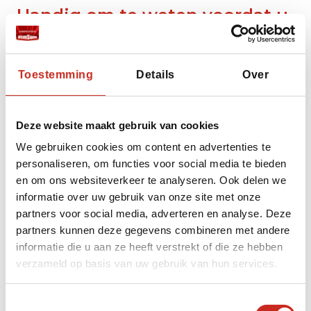
Handig om te weten voordat u
naar Pakistan reist
Ga goed voorbereid op reis! Deze praktische
Toestemming
Details
Over
tips helpen u met de voorbereiding zodat uw
reis door Pakistan straks soepel verloopt.
Deze website maakt gebruik van cookies
Om in Pakistan te kunnen reizen moet uw
We gebruiken cookies om content en advertenties te
paspoort nog zes maanden geldig zijn na
personaliseren, om functies voor social media te bieden
terugkomst van de reis. Tevens heeft u een
en om ons websiteverkeer te analyseren. Ook delen we
visum nodig voor Pakistan. Om dit visum te
informatie over uw gebruik van onze site met onze
bemachtigen heeft u een uitnodigingsbrief
partners voor social media, adverteren en analyse. Deze
nodig, die Dimsum Reizen zal verzorgen. Er zijn
partners kunnen deze gegevens combineren met andere
verschillende mogelijkheden om een visum
informatie die u aan ze heeft verstrekt of die ze hebben
aan te vragen, meer informatie vindt u
hier
.
verzameld op basis van uw gebruik van hun services.
Pakistan is het best bewaarde geheim van de
Toestemmingsselectie
avonturier. Meer informatie over de beste