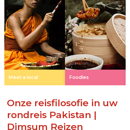
Meet a local
Foodies
Onze reisfilosofie in uw
rondreis Pakistan |
Dimsum Reizen