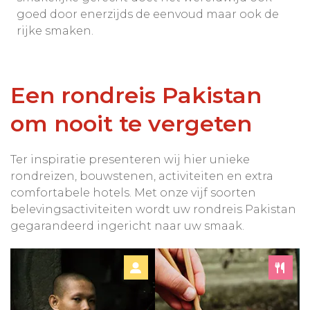
goed door enerzijds de eenvoud maar ook de
rijke smaken.
Een rondreis Pakistan
om nooit te vergeten
Ter inspiratie presenteren wij hier unieke
rondreizen, bouwstenen, activiteiten en extra
comfortabele hotels. Met onze vijf soorten
belevingsactiviteiten wordt uw rondreis Pakistan
gegarandeerd ingericht naar uw smaak.