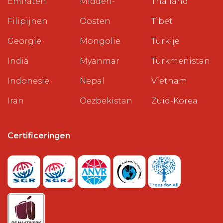
Emiraten
Midden-
Thailand
Filipijnen
Oosten
Tibet
Georgië
Mongolië
Turkije
India
Myanmar
Turkmenistan
Indonesië
Nepal
Vietnam
Iran
Oezbekistan
Zuid-Korea
Certificeringen