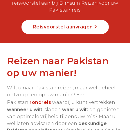
reisvoorstel aan bij Dimsum Reizen voor uw
Pakistan reis.
Reisvoorstel aanvragen
Reizen naar Pakistan
op uw manier!
Wilt u naar Pakistan reizen, maar wel geheel
ontzorgd en op uw manier? Een
Pakistan
rondreis
waarbij u kunt vertrekken
wanneer u wilt
, slapen
waar u wilt
en genieten
van optimale vrijheid tijdens uw reis? Maar u
wel laten adviseren door een
deskundige