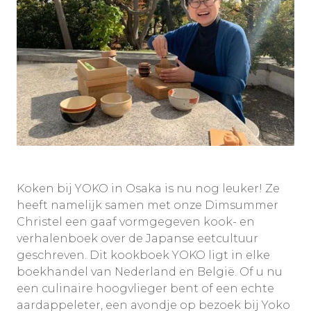
Koken bij YOKO in Osaka is nu nog leuker! Ze
heeft namelijk samen met onze Dimsummer
Christel een gaaf vormgegeven kook- en
verhalenboek over de Japanse eetcultuur
geschreven. Dit kookboek YOKO ligt in elke
boekhandel van Nederland en België. Of u nu
een culinaire hoogvlieger bent of een echte
aardappeleter, een avondje op bezoek bij Yoko