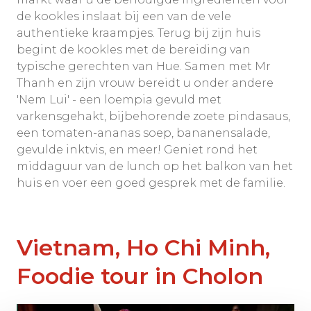
de kookles inslaat bij een van de vele
authentieke kraampjes. Terug bij zijn huis
begint de kookles met de bereiding van
typische gerechten van Hue. Samen met Mr
Thanh en zijn vrouw bereidt u onder andere
'Nem Lui' - een loempia gevuld met
varkensgehakt, bijbehorende zoete pindasaus,
een tomaten-ananas soep, bananensalade,
gevulde inktvis, en meer! Geniet rond het
middaguur van de lunch op het balkon van het
huis en voer een goed gesprek met de familie.
Vietnam, Ho Chi Minh,
Foodie tour in Cholon