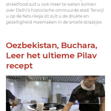
streetfood zult u ook meer te weten komen
over Delhi's historische ommuurde stad. Terwijl
u op de fiets riksja zit zult u de drukte en
gezelligheid meemaken in de smalle straatjes.
Oezbekistan, Buchara,
Leer het ultieme Pilav
recept