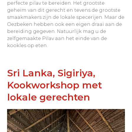
perfecte pilav te bereiden. Het grootste
geheim van dit gerecht en tevens de grootste
smaakmakers zijn de lokale specerijen. Maar de
Oezbeken hebben ook een eigen draai aan de
bereiding gegeven. Natuurlijk mag u de
zelfgemaakte Pilav aan het einde van de
kookles op eten.
Sri Lanka, Sigiriya,
Kookworkshop met
lokale gerechten