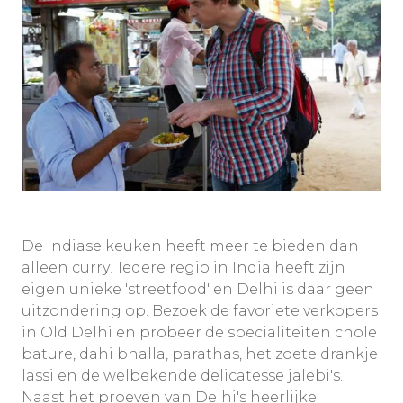
De Indiase keuken heeft meer te bieden dan
alleen curry! Iedere regio in India heeft zijn
eigen unieke 'streetfood' en Delhi is daar geen
uitzondering op. Bezoek de favoriete verkopers
in Old Delhi en probeer de specialiteiten chole
bature, dahi bhalla, parathas, het zoete drankje
lassi en de welbekende delicatesse jalebi's.
Naast het proeven van Delhi's heerlijke