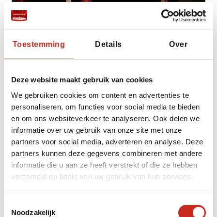
Toestemming
Details
Over
Deze website maakt gebruik van cookies
We gebruiken cookies om content en advertenties te
personaliseren, om functies voor social media te bieden
en om ons websiteverkeer te analyseren. Ook delen we
informatie over uw gebruik van onze site met onze
partners voor social media, adverteren en analyse. Deze
Er staat vandaag een foodtour op het
partners kunnen deze gegevens combineren met andere
programma door Cholon. Dit is de grootste en
informatie die u aan ze heeft verstrekt of die ze hebben
oudste Chinatown ter wereld, waar u meer te
verzameld op basis van uw gebruik van hun services.
weten kunt komen over de traditionele
waarden en levensstijlen die u in Saigon kunt
Toestemmingsselectie
vinden. De tour belicht de straatstalletjes, door
Noodzakelijk