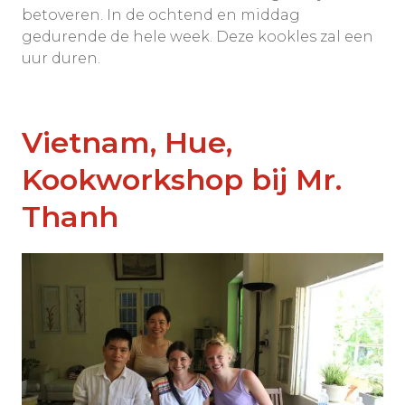
betoveren. In de ochtend en middag
gedurende de hele week. Deze kookles zal een
uur duren.
Vietnam, Hue,
Kookworkshop bij Mr.
Thanh