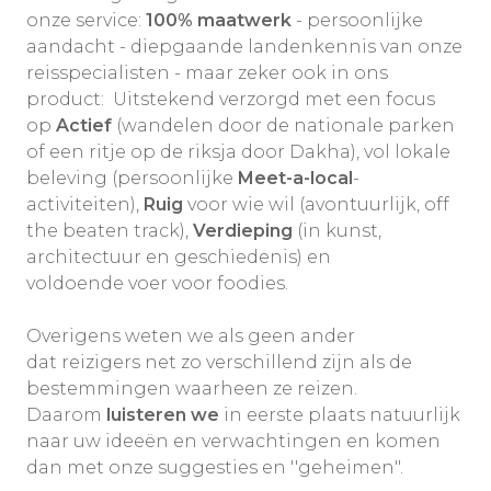
onze service:
100% maatwerk
- persoonlijke
aandacht - diepgaande landenkennis van onze
reisspecialisten - maar zeker ook in ons
product: Uitstekend verzorgd met een focus
op
Actief
(wandelen door de nationale parken
of een ritje op de riksja door Dakha), vol lokale
beleving (persoonlijke
Meet-a-local
-
activiteiten),
Ruig
voor wie wil (avontuurlijk, off
the beaten track),
Verdieping
(in kunst,
architectuur en geschiedenis)
en
voldoende voer voor foodies.
Overigens weten we als geen ander
dat reizigers net zo verschillend zijn als de
bestemmingen waarheen ze reizen.
Daarom
luisteren we
in eerste plaats natuurlijk
naar uw ideeën en verwachtingen en komen
dan met onze suggesties en ''geheimen".