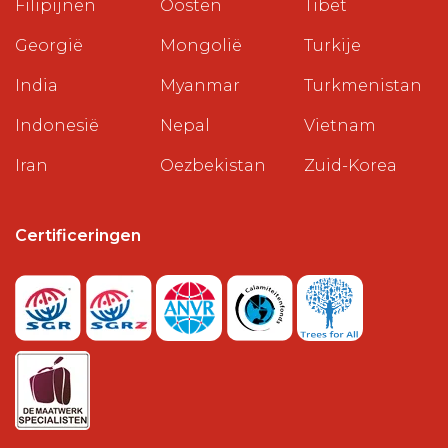
Filipijnen
Oosten
Tibet
Georgië
Mongolië
Turkije
India
Myanmar
Turkmenistan
Indonesië
Nepal
Vietnam
Iran
Oezbekistan
Zuid-Korea
Certificeringen