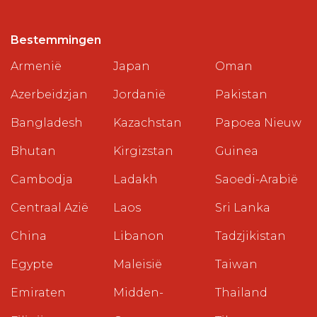
Bestemmingen
Armenië
Japan
Oman
Azerbeidzjan
Jordanië
Pakistan
Bangladesh
Kazachstan
Papoea Nieuw
Bhutan
Kirgizstan
Guinea
Cambodja
Ladakh
Saoedi-Arabië
Centraal Azië
Laos
Sri Lanka
China
Libanon
Tadzjikistan
Egypte
Maleisië
Taiwan
Emiraten
Midden-
Thailand