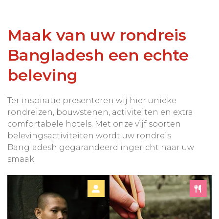
Maak van uw rondreis
Bangladesh een echte
beleving
Ter inspiratie presenteren wij hier unieke
rondreizen, bouwstenen, activiteiten en extra
comfortabele hotels. Met onze vijf soorten
belevingsactiviteiten wordt uw rondreis
Bangladesh gegarandeerd ingericht naar uw
smaak.