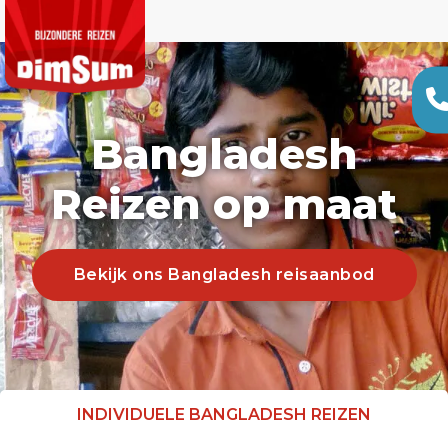
Bangladesh
Reizen op maat
Bekijk ons Bangladesh reisaanbod
INDIVIDUELE BANGLADESH REIZEN