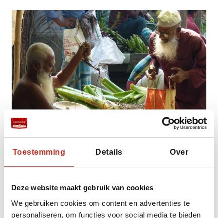
Toestemming
Details
Over
Voordat u naar Bangladesh reist, zijn er een
Deze website maakt gebruik van cookies
aantal zaken waar u rekening mee moet
We gebruiken cookies om content en advertenties te
houden. Om in Bangladesh te reizen moet uw
personaliseren, om functies voor social media te bieden