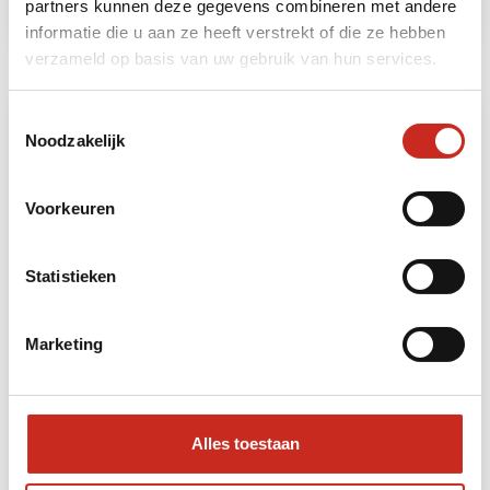
partners kunnen deze gegevens combineren met andere
informatie die u aan ze heeft verstrekt of die ze hebben
verzameld op basis van uw gebruik van hun services.
Toestemmingsselectie
Noodzakelijk
Voorkeuren
Statistieken
Noordwest Bangladesh reis
Marketing
5 dagen
vanaf €925 per persoon
Alles toestaan
Lees meer