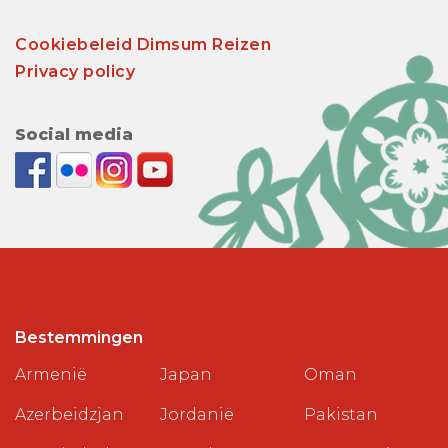
Cookiebeleid Dimsum Reizen
Privacy policy
Social media
Bestemmingen
Armenië
Japan
Oman
Azerbeidzjan
Jordanië
Pakistan