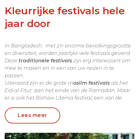
Kleurrijke festivals hele
jaar door
In Bangladesh, met z'n enorme bevolkingsgrootte
en diversiteit, worden jaarlijks vele festivals gevierd.
Deze
traditionele festivals
zijn erg interessant om
mee te maken en in een van uw reizen in te
passen.
Uiteraard zijn er de grote m
oslim festivals
als het
Eid-al Fitur, aan het einde van de Ramadan. Maar
er is ook het Bishaw Litema festival, een van de
grootste moslim festivals ter wereld, jaarlijks in
januari in Tongi.
Lees meer
Maar er zijn ook
hindoe festivals
, uiteraard het
kleurrijke Holi festival en Durga Puja.
De stammen in Bandarban vieren in het voorjaar