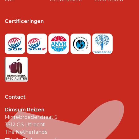
Certificeringen
Contact
Dimsum Reizen
Minrebroederstraat 5
3512 GS
Utrecht
The Netherlands