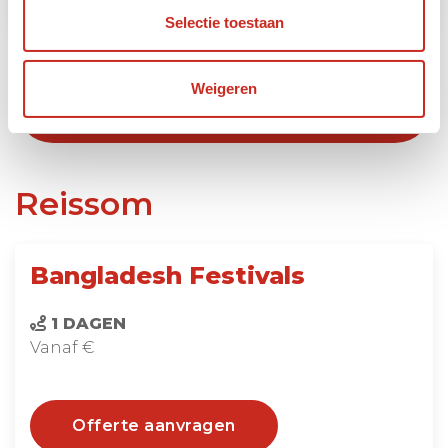
Selectie toestaan
Weigeren
Bekijk al onze Bangladesh
bouwstenen
Reissom
Bangladesh Festivals
1 DAGEN
Vanaf €
Offerte aanvragen