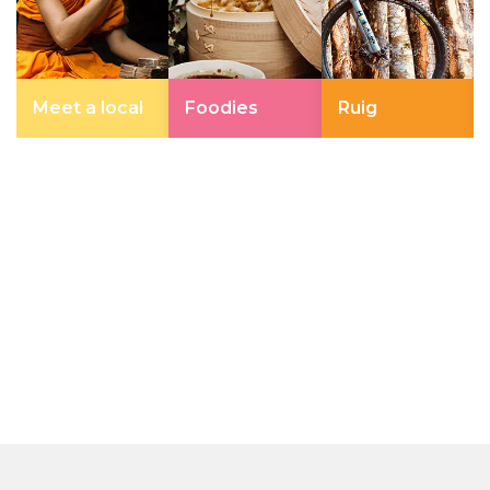
Meet a local
Foodies
Ruig