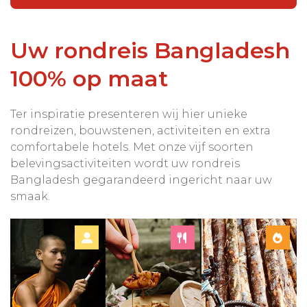
Uw rondreis Bangladesh
100% op maat
Ter inspiratie presenteren wij hier unieke
rondreizen, bouwstenen, activiteiten en extra
comfortabele hotels. Met onze vijf soorten
belevingsactiviteiten wordt uw rondreis
Bangladesh gegarandeerd ingericht naar uw
smaak.