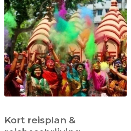
jaarlijks het
waterfestival
, Shangrai. Zo zijn er meer
tribale festivals
in Bangladesh, bijv het Rash
festival van de Monipuri stam in Srimongol, gevierd
in november.
Ook de
boeddhisten
hebben hun festival, het
Kothin Chibor Dan festival in Rangamati in oktober.
Lokaal
worden er ook diverse festivals gevierd, o.a.
diverse festivals in de
Sundarbans
, bijv. het Rash
Mela festival op het eiland Dubla, in november.
Neem contact op met onze reisspecialisten voor
meer informatie over de festivals.
Kort reisplan &