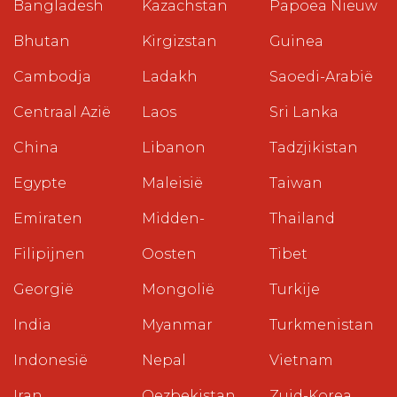
Bangladesh
Kazachstan
Papoea Nieuw
Bhutan
Kirgizstan
Guinea
Cambodja
Ladakh
Saoedi-Arabië
Centraal Azië
Laos
Sri Lanka
China
Libanon
Tadzjikistan
Egypte
Maleisië
Taiwan
Emiraten
Midden-
Thailand
Filipijnen
Oosten
Tibet
Georgië
Mongolië
Turkije
India
Myanmar
Turkmenistan
Indonesië
Nepal
Vietnam
Iran
Oezbekistan
Zuid-Korea