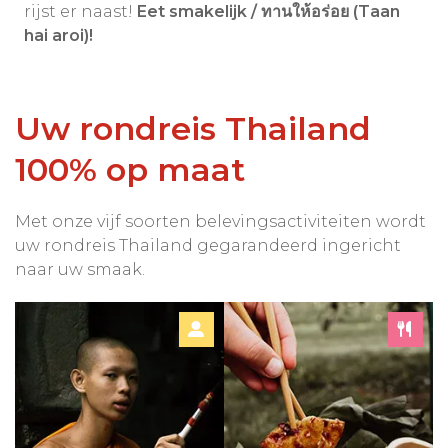
rijst er naast!
Eet s
makelijk / ทานให้อร่อย (Taan
hai aroi)!
Uw rondreis Thailand
100% op maat
Met onze vijf soorten belevingsactiviteiten wordt
uw rondreis Thailand gegarandeerd ingericht
naar uw smaak.