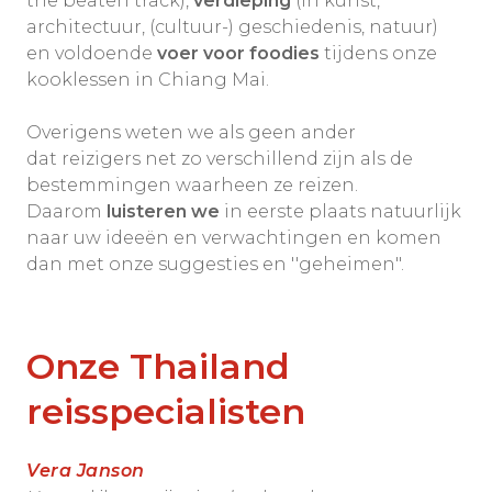
the beaten track),
verdieping
(in kunst,
architectuur, (cultuur-) geschiedenis, natuur)
en voldoende
voer voor foodies
tijdens onze
kooklessen in Chiang Mai.
Overigens weten we als geen ander
dat reizigers net zo verschillend zijn als de
bestemmingen waarheen ze reizen.
Daarom
luisteren we
in eerste plaats natuurlijk
naar uw ideeën en verwachtingen en komen
dan met onze suggesties en ''geheimen".
Onze Thailand
reisspecialisten
Vera Janson