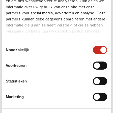
en om ons websiteverkeer te analyseren. Ook delen we
Foodies opgelet!
informatie over uw gebruik van onze site met onze
partners voor social media, adverteren en analyse. Deze
partners kunnen deze gegevens combineren met andere
informatie die u aan ze heeft verstrekt of die ze hebben
verzameld op basis van uw gebruik van hun services.
Toestemmingsselectie
Noodzakelijk
Voorkeuren
Statistieken
De
Thaise keuken is inmiddels niet meer weg te
Marketing
denken
in onze eetcultuur. De heerlijke,
veelzijdige curry's zijn vaak niet heel moeilijk en