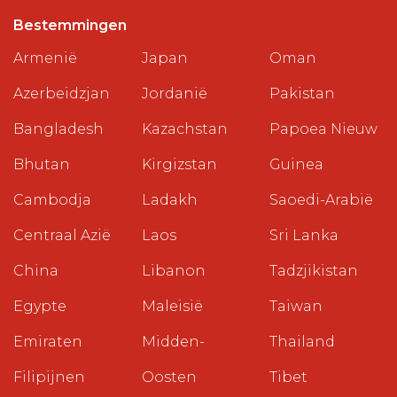
Bestemmingen
Armenië
Japan
Oman
Azerbeidzjan
Jordanië
Pakistan
Bangladesh
Kazachstan
Papoea Nieuw
Bhutan
Kirgizstan
Guinea
Cambodja
Ladakh
Saoedi-Arabië
Centraal Azië
Laos
Sri Lanka
China
Libanon
Tadzjikistan
Egypte
Maleisië
Taiwan
Emiraten
Midden-
Thailand
Filipijnen
Oosten
Tibet