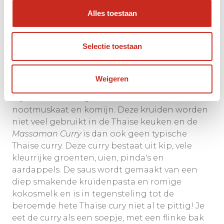
tijdrovend om in elkaar te flansen, mits u
uiteraard de juiste ingrediënten in huis heeft.
Alles toestaan
Een populaire, niet-klassieke Thaise curry is
Selectie toestaan
de
Massaman
Curry
. De
Massamam curry
komt
officieel uit het zuiden van Thailand, waar het
grootste gedeelte van de bevolking islamitisch
Weigeren
is. Het kent dan ook Arabische invloeden, door
bijvoorbeeld het gebruik van kaneel,
nootmuskaat en komijn. Deze kruiden worden
niet veel gebruikt in de Thaise keuken en de
Massaman Curry
is dan ook geen typische
Thaise curry. Deze curry bestaat uit kip, vele
kleurrijke groenten, uien, pinda's en
aardappels. De saus wordt gemaakt van een
diep smakende kruidenpasta en romige
kokosmelk en is in tegensteling tot de
beroemde hete Thaise cury niet al te pittig! Je
eet de curry als een soepje, met een flinke bak