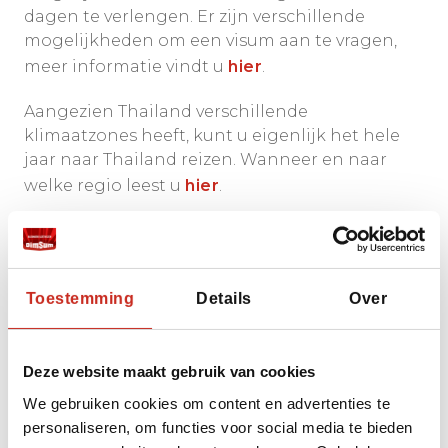
dagen te verlengen. Er zijn verschillende
mogelijkheden om een visum aan te vragen,
meer informatie vindt u
hier
.
Aangezien Thailand verschillende
klimaatzones heeft, kunt u eigenlijk het hele
jaar naar Thailand reizen. Wanneer en naar
welke regio leest u
hier
.
Ook in Thailand kunt u steeds meer met uw
pinpas en creditcard terecht. Maar het is nog
altijd handig om wat cash geld op zak te
Toestemming
Details
Over
hebben, de Thaise Baht in dit geval. Meer
praktische tips leest u
hier
.
Deze website maakt gebruik van cookies
We gebruiken cookies om content en advertenties te
personaliseren, om functies voor social media te bieden