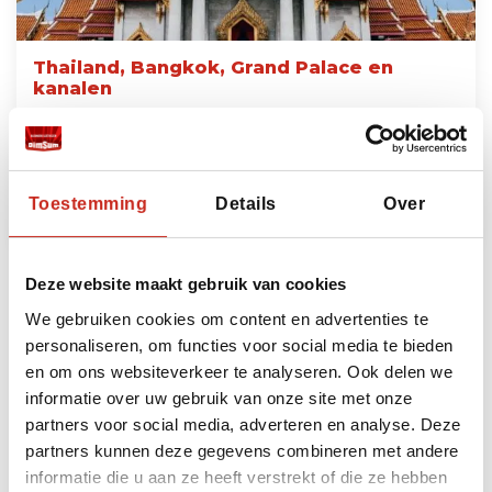
Thailand, Bangkok, Grand Palace en
kanalen
€125 per persoon
Lees meer
Toestemming
Details
Over
Deze website maakt gebruik van cookies
Bekijk alle excursies
We gebruiken cookies om content en advertenties te
personaliseren, om functies voor social media te bieden
en om ons websiteverkeer te analyseren. Ook delen we
informatie over uw gebruik van onze site met onze
Bouwstenen
partners voor social media, adverteren en analyse. Deze
partners kunnen deze gegevens combineren met andere
Heeft u ruimte voor nog meer beleving? Dan kunt
u uw reis naar Thailand uitbreiden met de
informatie die u aan ze heeft verstrekt of die ze hebben