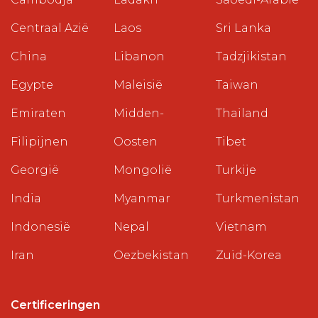
Centraal Azië
Laos
Sri Lanka
China
Libanon
Tadzjikistan
Egypte
Maleisië
Taiwan
Emiraten
Midden-
Thailand
Filipijnen
Oosten
Tibet
Georgië
Mongolië
Turkije
India
Myanmar
Turkmenistan
Indonesië
Nepal
Vietnam
Iran
Oezbekistan
Zuid-Korea
Certificeringen