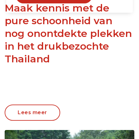
Maak kennis met de
pure schoonheid van
nog onontdekte plekken
in het drukbezochte
Thailand
Reizen langs onbekende delen van Thailand,
Lees meer
buiten de massa
Verblijf in ‘oud’ Bangkok voor een authentieke
kennismaking met de stad
Ontdek de onontgonnen Isaan-regio