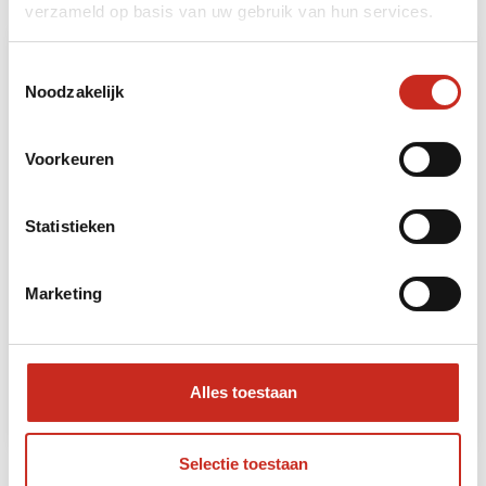
volgende bouwstenen:
verzameld op basis van uw gebruik van hun services.
Toestemmingsselectie
Noodzakelijk
Voorkeuren
Statistieken
Tropisch Koh Chang
Marketing
4 dagen
vanaf €425 per persoon
Alles toestaan
Lees meer
Selectie toestaan