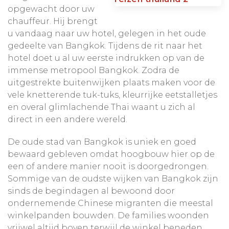
Per trein reist u door de groene binnenlanden
opgewacht door uw
nog overal zichtbaar is.
van de
onontdekte Isaan-regio
, een gebied waar
chauffeur. Hij brengt
het soms lijkt alsof de tijd heeft stilgestaan. Hier
u vandaag naar uw hotel, gelegen in het oude
ervaart u het dagelijkse leven van het platteland
gedeelte van Bangkok. Tijdens de rit naar het
en maakt u kennis met een totaal ander Thailand
hotel doet u al uw eerste indrukken op van de
dan veel reizigers zien. De reis eindigt in het
immense metropool Bangkok. Zodra de
sfeervolle stadje
Chanthaburi
, vanwaar u
uitgestrekte buitenwijken plaats maken voor de
terugreist naar Bangkok. Desgewenst kunt u uw
vele knetterende tuk-tuks, kleurrijke eetstalletjes
reis verlengen met een ontspannen verblijf op
en overal glimlachende Thai waant u zich al
Koh Kood
, waar u in alle rust geniet van
direct in een andere wereld.
uitgestrekte witte zandstranden.
Op veel plekken bieden wij
bijzondere
De oude stad van Bangkok is uniek en goed
activiteiten
aan die uw reis verdiepen volgens
bewaard gebleven omdat hoogbouw hier op de
onze vijf Dimsum-belevingen:
actief
(wandelen
een of andere manier nooit is doorgedrongen.
en fietsen),
avontuurlijk
voor wie wil (off the
Sommige van de oudste wijken van Bangkok zijn
beaten track),
verdieping
in cultuur, natuur en
sinds de begindagen al bewoond door
geschiedenis, volop
lokale beleving
met
ondernemende Chinese migranten die meestal
persoonlijke meet-a-local-activiteiten en
winkelpanden bouwden. De families woonden
uiteraard veel aandacht voor
foodies
.
vrijwel altijd boven terwijl de winkel beneden