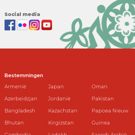
Social media
Bestemmingen
Armenië
Japan
Oman
Azerbeidzjan
Jordanië
Pakistan
Bangladesh
Kazachstan
Papoea Nieuw
Bhutan
Kirgizstan
Guinea
Cambodja
Ladakh
Saoedi-Arabië