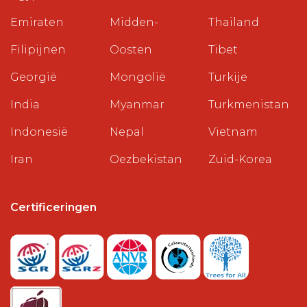
Emiraten
Midden-
Thailand
Filipijnen
Oosten
Tibet
Georgië
Mongolië
Turkije
India
Myanmar
Turkmenistan
Indonesië
Nepal
Vietnam
Iran
Oezbekistan
Zuid-Korea
Certificeringen