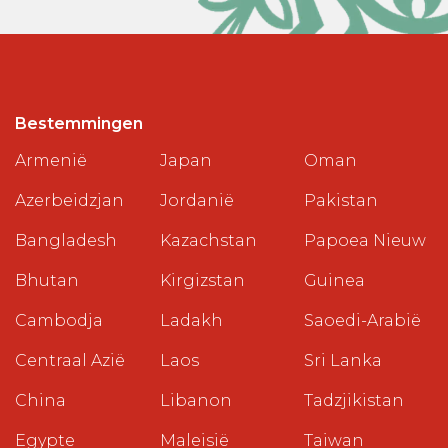
Bestemmingen
Armenië
Japan
Oman
Azerbeidzjan
Jordanië
Pakistan
Bangladesh
Kazachstan
Papoea Nieuw
Bhutan
Kirgizstan
Guinea
Cambodja
Ladakh
Saoedi-Arabië
Centraal Azië
Laos
Sri Lanka
China
Libanon
Tadzjikistan
Egypte
Maleisië
Taiwan