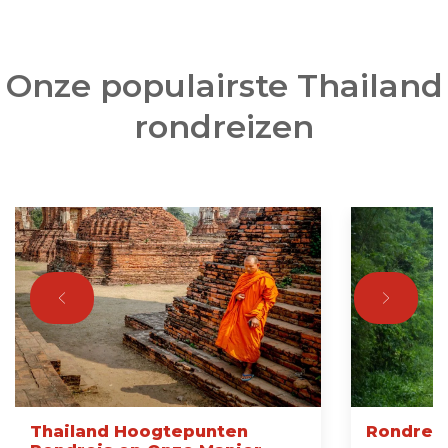
Onze populairste Thailand
rondreizen
Thailand Hoogtepunten
Rondreis