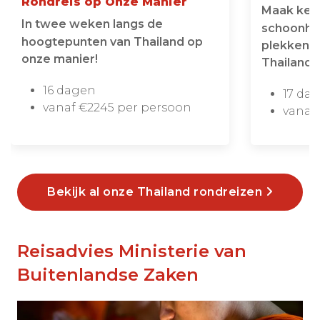
Rondreis op Onze Manier
Maak ken
In twee weken langs de
schoonhe
hoogtepunten van Thailand op
plekken i
onze manier!
Thailand
16 dagen
17 da
vanaf €2245 per persoon
vanaf
Bekijk al onze Thailand rondreizen
Reisadvies Ministerie van
Buitenlandse Zaken