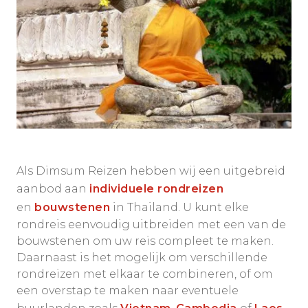
Als Dimsum Reizen hebben wij een uitgebreid
aanbod aan
individuele rondreizen
en
bouwstenen
in Thailand. U kunt elke
rondreis eenvoudig uitbreiden met een van de
bouwstenen om uw reis compleet te maken.
Daarnaast is het mogelijk om verschillende
rondreizen met elkaar te combineren, of om
een overstap te maken naar eventuele