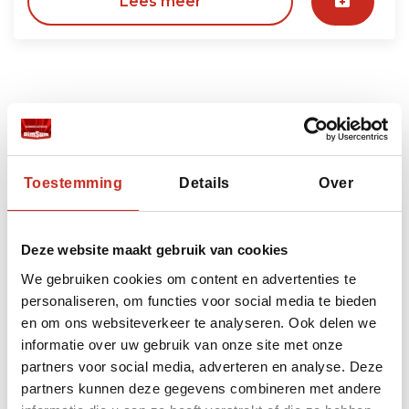
Lees meer
Bouwstenen
Heeft u ruimte voor nog meer beleving? Dan kunt
u uw reis naar Thailand uitbreiden met de
volgende bouwstenen:
Toestemming
Details
Over
Deze website maakt gebruik van cookies
We gebruiken cookies om content en advertenties te
personaliseren, om functies voor social media te bieden
en om ons websiteverkeer te analyseren. Ook delen we
informatie over uw gebruik van onze site met onze
partners voor social media, adverteren en analyse. Deze
partners kunnen deze gegevens combineren met andere
Tropisch Koh Chang