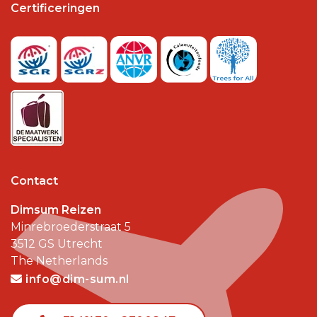
Certificeringen
Contact
Dimsum Reizen
Minrebroederstraat 5
3512 GS
Utrecht
The Netherlands
info@dim-sum.nl