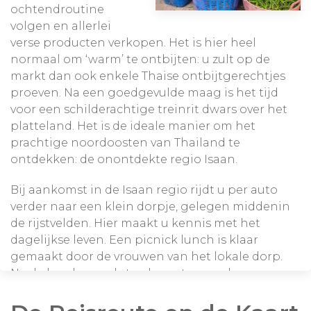
ochtendroutine
volgen en allerlei
verse producten verkopen. Het is hier heel
normaal om ‘warm’ te ontbijten: u zult op de
markt dan ook enkele Thaise ontbijtgerechtjes
proeven. Na een goedgevulde maag is het tijd
voor een schilderachtige treinrit dwars over het
platteland. Het is de ideale manier om het
prachtige noordoosten van Thailand te
ontdekken: de onontdekte regio Isaan.
Bij aankomst in de Isaan regio rijdt u per auto
verder naar een klein dorpje, gelegen middenin
de rijstvelden. Hier maakt u kennis met het
dagelijkse leven. Een picnick lunch is klaar
gemaakt door de vrouwen van het lokale dorp.
Na de lunch vervolgt u de route over de
schilderachtige landwegen die deel uitmaken
van de ‘Royal Way’. Deze route was in het oude