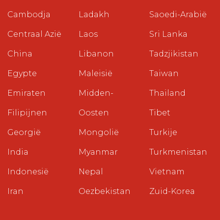
Cambodja
Ladakh
Saoedi-Arabië
Centraal Azië
Laos
Sri Lanka
China
Libanon
Tadzjikistan
Egypte
Maleisië
Taiwan
Emiraten
Midden-
Thailand
Filipijnen
Oosten
Tibet
Georgië
Mongolië
Turkije
India
Myanmar
Turkmenistan
Indonesië
Nepal
Vietnam
Iran
Oezbekistan
Zuid-Korea