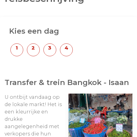
Een reis voor wie op zoek is naar het onbekende
Thailand, met volop contact met de mensen, hun
Kies een dag
tradities en hun smaken.
Aanpassingen in de route en het aantal dagen is
uiteraard mogelijk. Wij maken uw reis persoonlijk
100% op maat!
Transfer & trein Bangkok - Isaan
U ontbijt vandaag op
de lokale markt! Het is
een kleurrijke en
drukke
aangelegenheid met
verkopers die hun