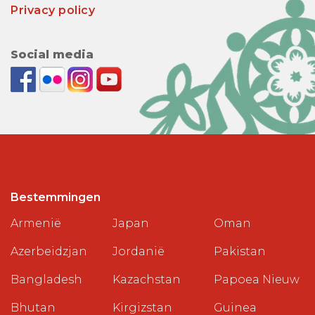
Privacy policy
Social media
Bestemmingen
Armenië
Japan
Oman
Azerbeidzjan
Jordanië
Pakistan
Bangladesh
Kazachstan
Papoea Nieuw
Bhutan
Kirgizstan
Guinea