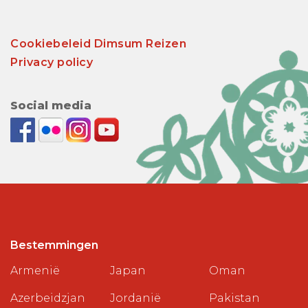
Cookiebeleid Dimsum Reizen
Privacy policy
Social media
Bestemmingen
Armenië
Japan
Oman
Azerbeidzjan
Jordanië
Pakistan