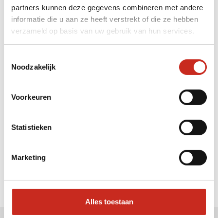
partners kunnen deze gegevens combineren met andere
Liever meteen contact met
informatie die u aan ze heeft verstrekt of die ze hebben
verzameld op basis van uw gebruik van hun services.
Sarah ?
Bel: 030 2300847
Toestemmingsselectie
Mail: info@dim-sum.nl
Noodzakelijk
Voorkeuren
Statistieken
Marketing
Alles toestaan