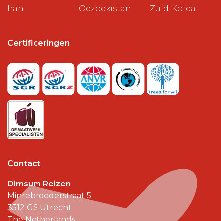
Iran
Oezbekistan
Zuid-Korea
Certificeringen
Contact
Dimsum Reizen
Minrebroederstraat 5
3512 GS
Utrecht
The Netherlands