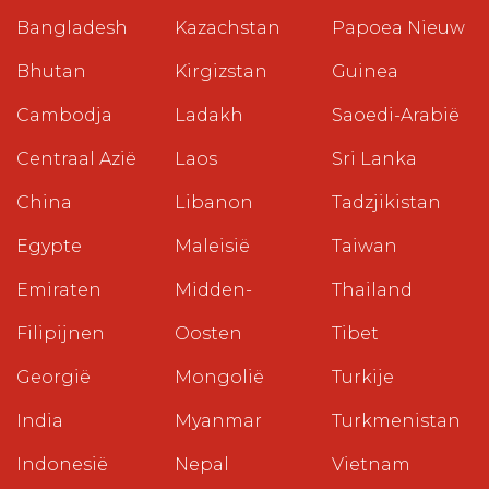
Bangladesh
Kazachstan
Papoea Nieuw
Bhutan
Kirgizstan
Guinea
Cambodja
Ladakh
Saoedi-Arabië
Centraal Azië
Laos
Sri Lanka
China
Libanon
Tadzjikistan
Egypte
Maleisië
Taiwan
Emiraten
Midden-
Thailand
Filipijnen
Oosten
Tibet
Georgië
Mongolië
Turkije
India
Myanmar
Turkmenistan
Indonesië
Nepal
Vietnam