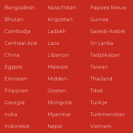
Bangladesh
Kazachstan
Papoea Nieuw
Bhutan
Kirgizstan
Guinea
Cambodja
Ladakh
Saoedi-Arabië
Centraal Azië
Laos
Sri Lanka
China
Libanon
Tadzjikistan
Egypte
Maleisië
Taiwan
Emiraten
Midden-
Thailand
Filipijnen
Oosten
Tibet
Georgië
Mongolië
Turkije
India
Myanmar
Turkmenistan
Indonesië
Nepal
Vietnam