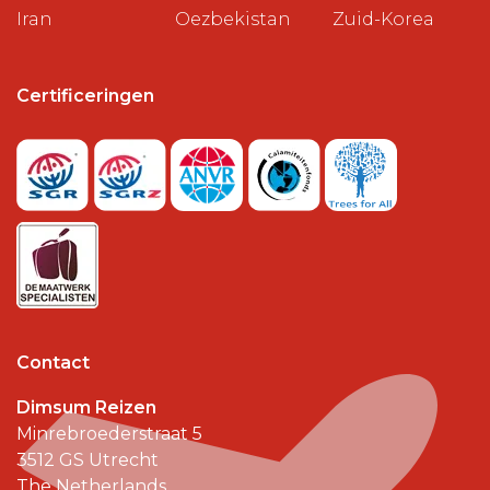
Iran
Oezbekistan
Zuid-Korea
Certificeringen
Contact
Dimsum Reizen
Minrebroederstraat 5
3512 GS
Utrecht
The Netherlands