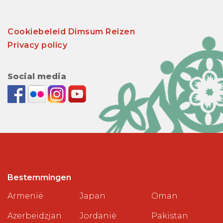
Cookiebeleid Dimsum Reizen
Privacy policy
Social media
Bestemmingen
Armenië
Japan
Oman
Azerbeidzjan
Jordanië
Pakistan