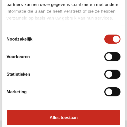
partners kunnen deze gegevens combineren met andere
Liever meteen contact met
informatie die u aan ze heeft verstrekt of die ze hebben
verzameld op basis van uw gebruik van hun services.
Sarah ?
Bel: 030 2300847
Toestemmingsselectie
Mail: info@dim-sum.nl
Noodzakelijk
Voorkeuren
Statistieken
Marketing
Alles toestaan