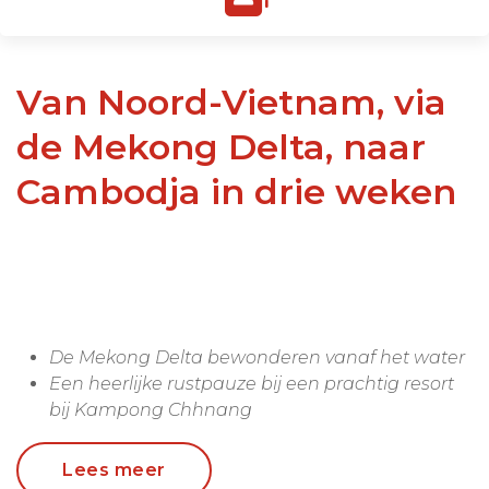
Van Noord-Vietnam, via
de Mekong Delta, naar
Cambodja in drie weken
De Mekong Delta bewonderen vanaf het water
Een heerlijke rustpauze bij een prachtig resort
bij Kampong Chhnang
Bezoek drijvende dorpen bij het Tonlé-Sap meer
Vind uw innerlijke rust tijdens tai chi lessen
Lees meer