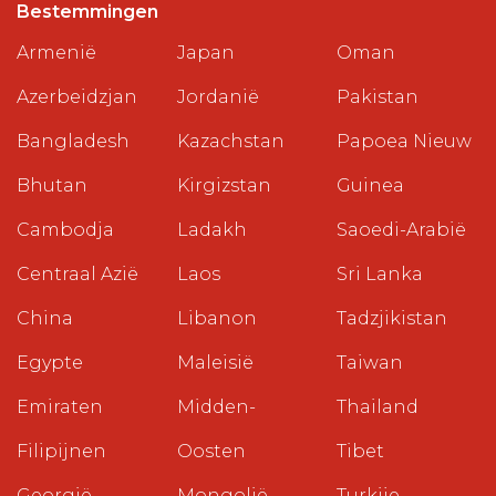
Bestemmingen
Armenië
Japan
Oman
Azerbeidzjan
Jordanië
Pakistan
Bangladesh
Kazachstan
Papoea Nieuw
Bhutan
Kirgizstan
Guinea
Cambodja
Ladakh
Saoedi-Arabië
Centraal Azië
Laos
Sri Lanka
China
Libanon
Tadzjikistan
Egypte
Maleisië
Taiwan
Emiraten
Midden-
Thailand
Filipijnen
Oosten
Tibet
Georgië
Mongolië
Turkije