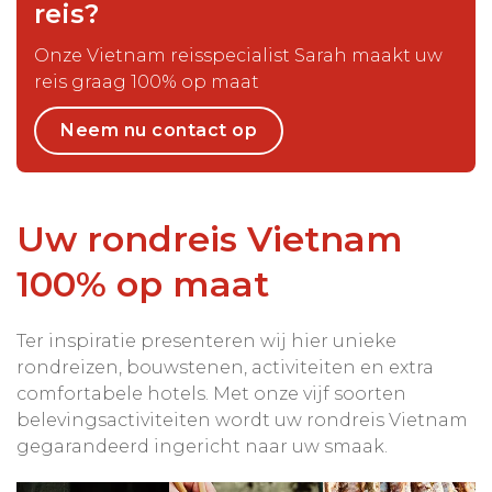
reis?
Onze Vietnam reisspecialist Sarah maakt uw
reis graag 100% op maat
Neem nu contact op
Uw rondreis Vietnam
100% op maat
Ter inspiratie presenteren wij hier unieke
rondreizen, bouwstenen, activiteiten en extra
comfortabele hotels. Met onze vijf soorten
belevingsactiviteiten wordt uw rondreis Vietnam
gegarandeerd ingericht naar uw smaak.