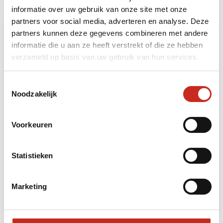
u uw reis naar Vietnam uitbreiden met de
informatie over uw gebruik van onze site met onze
volgende bouwstenen:
partners voor social media, adverteren en analyse. Deze
partners kunnen deze gegevens combineren met andere
informatie die u aan ze heeft verstrekt of die ze hebben
verzameld op basis van uw gebruik van hun services.
Toestemmingsselectie
Noodzakelijk
Voorkeuren
Noordwest Vietnam: Historisch Vietnam
7 dagen
Statistieken
vanaf €935 per persoon
Marketing
Lees meer