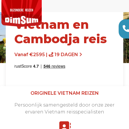
Vietnam en
Cambodja reis
Vanaf €2595 |
19 DAGEN
ORIGINELE VIETNAM REIZEN
Persoonlijk samengesteld door onze zeer
Offerte aanvragen
ervaren Vietnam reisspecialisten