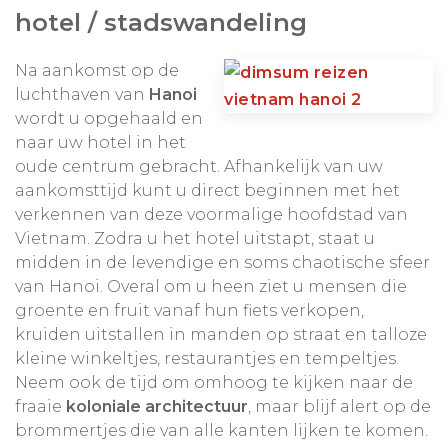
gekozen hotel-upgrades met bijbehorende
hotel / stadswandeling
meerprijs.
Na aankomst op de
Aanpassingen in de route en het aantal dagen is
luchthaven van
Hanoi
uiteraard mogelijk. Wij maken uw reis
persoonlijk
wordt u opgehaald en
100% op maat!
naar uw hotel in het
oude centrum gebracht. Afhankelijk van uw
aankomsttijd kunt u direct beginnen met het
verkennen van deze voormalige hoofdstad van
Vietnam. Zodra u het hotel uitstapt, staat u
midden in de levendige en soms chaotische sfeer
van Hanoi. Overal om u heen ziet u mensen die
groente en fruit vanaf hun fiets verkopen,
kruiden uitstallen in manden op straat en talloze
kleine winkeltjes, restaurantjes en tempeltjes.
Neem ook de tijd om omhoog te kijken naar de
fraaie
koloniale architectuur
, maar blijf alert op de
brommertjes die van alle kanten lijken te komen.