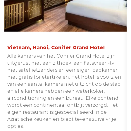
Vietnam, Hanoi, Conifer Grand Hotel
Alle kamers van het Conifer Grand Hotel zijn
uitgerust met een zithoek, een flatscreen-tv
met satellietzenders en een eigen badkamer
met gratis toiletartikelen. Het hotel is voorzien
van een aantal kamers met uitzicht op de stad
en alle kamers hebben een waterkoker,
airconditioning en een bureau. Elke ochtend
wordt een continentaal ontbijt verzorgd. Het
eigen restaurant is gespecialiseerd in de
Aziatische keuken en biedt tevens zuivelvrije
opties.