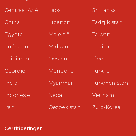
Centraal Azië
Laos
Sri Lanka
China
Libanon
Tadzjikistan
Egypte
Maleisië
Taiwan
Emiraten
Midden-
Thailand
Filipijnen
Oosten
Tibet
Georgië
Mongolië
Turkije
India
Myanmar
Turkmenistan
Indonesië
Nepal
Vietnam
Iran
Oezbekistan
Zuid-Korea
Certificeringen