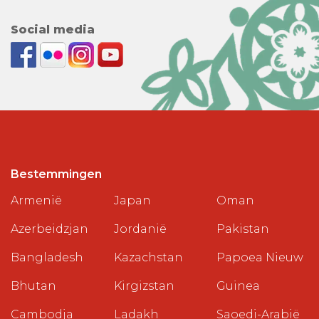
Social media
Bestemmingen
Armenië
Japan
Oman
Azerbeidzjan
Jordanië
Pakistan
Bangladesh
Kazachstan
Papoea Nieuw
Bhutan
Kirgizstan
Guinea
Cambodja
Ladakh
Saoedi-Arabië