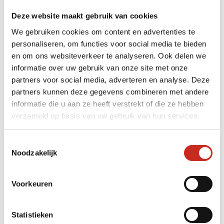
Deze website maakt gebruik van cookies
We gebruiken cookies om content en advertenties te
personaliseren, om functies voor social media te bieden
en om ons websiteverkeer te analyseren. Ook delen we
informatie over uw gebruik van onze site met onze
partners voor social media, adverteren en analyse. Deze
Japan Rondreis
Japan C
Hoogtepunten en meer
partners kunnen deze gegevens combineren met andere
Inclusief
informatie die u aan ze heeft verstrekt of die ze hebben
Inclusief o.a. een overnachting in
de theevel
verzameld op basis van uw gebruik van hun services.
een traditionele Minshuku,
bezoek aa
wandeling over het historische
indrukwek
postpad, bezoek aan de Japanse
Toestemmingsselectie
Kyushu en
Noodzakelijk
alpen en binnenlands vervoer
overnach
15 dagen
21 da
Voorkeuren
vanaf €2395 per persoon
vanaf
Statistieken