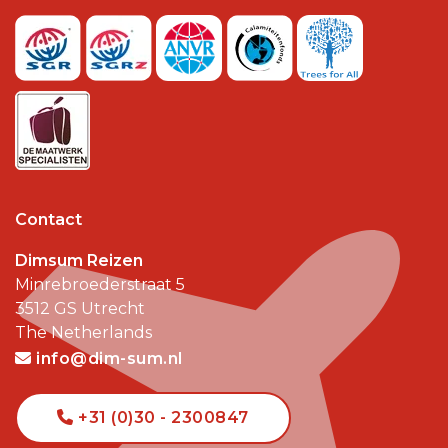
Contact
Dimsum Reizen
Minrebroederstraat 5
3512 GS
Utrecht
The Netherlands
info@dim-sum.nl
+31 (0)30 - 2300847