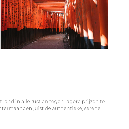
 land in alle rust en tegen lagere prijzen te
intermaanden juist de authentieke, serene