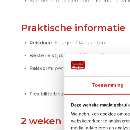
Wandelen of fietsen door historische wij
Praktische informatie
Reisduur:
15 dagen / 14 nachten
Beste reistijd:
januari, februari, maart
Reisvorm:
per trein en bus, inclusief ticke
Toestemming
Flexibiliteit:
vaste route, maar uit te bre
Deze website maakt gebruik
We gebruiken cookies om cont
2 weken rondreis Japan
websiteverkeer te analyseren
media, adverteren en analys