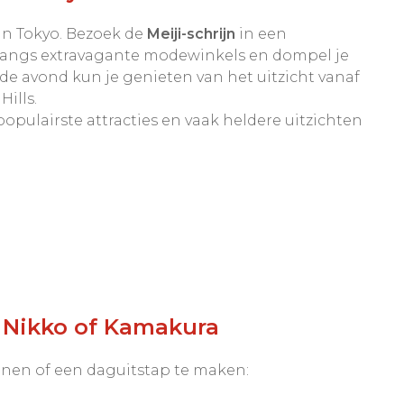
an Tokyo. Bezoek de
Meiji-schrijn
in een
 langs extravagante modewinkels en dompel je
n de avond kun je genieten van het uitzicht vanaf
ills.
opulairste attracties en vaak heldere uitzichten
r Nikko of Kamakura
nnen of een daguitstap te maken: