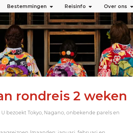
Bestemmingen
Reisinfo
Over ons
an rondreis 2 weken
 U bezoekt Tokyo, Nagano, onbekende parels en
aagseizoen (maanden: januari, februari en 