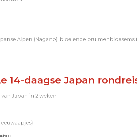
Japanse Alpen (Nagano), bloeiende pruimenbloesems 
e 14-daagse Japan rondrei
t van Japan in 2 weken:
sneeuwaapjes)
atsu