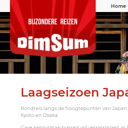
Home
Laagseizoen Jap
Rondreis langs de hoogtepunten van Japan.
Kyoto en Osaka.
Gave kennismakingsreis vol verrassingen in l