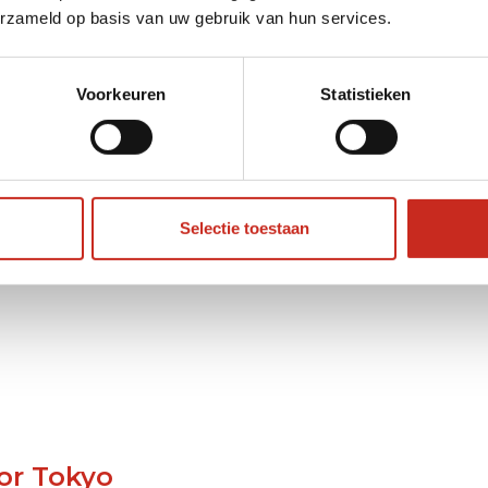
erzameld op basis van uw gebruik van hun services.
Voorkeuren
Statistieken
d je opgewacht en naar je hotel in de stad
ckets voor de rest van je reis al klaar. De
ginpunt van je
2 weken rondreis Japan in het
 architectuur en neon met traditionele tempels
feer: van het chique Ginza tot het creatieve
Selectie toestaan
or Tokyo