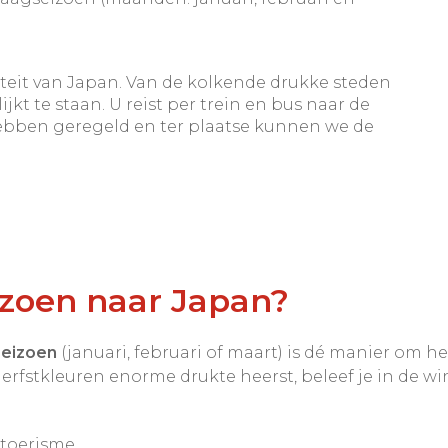
iteit van Japan. Van de kolkende drukke steden 
jkt te staan. U reist per trein en bus naar de 
bben geregeld en ter plaatse kunnen we de 
izoen naar Japan?
seizoen
(januari, februari of maart) is dé manier om het
erfstkleuren enorme drukte heerst, beleef je in de w
toerisme