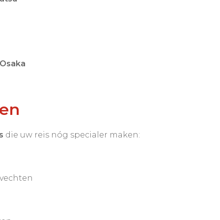
Osaka
gen
s
die uw reis nóg specialer maken:
dvechten