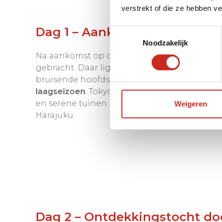
verstrekt of die ze hebben v
Dag 1 – Aankomst in Tokyo
Toestemmingsselectie
Noodzakelijk
Na aankomst op de luchthaven van Tokyo wor
gebracht. Daar liggen de treintickets en busti
bruisende hoofdstad vormt het perfecte be
laagseizoen
. Tokyo combineert futuristische
en serene tuinen. Elke wijk heeft een eigen s
Weigeren
Harajuku.
Dag 2 – Ontdekkingstocht do