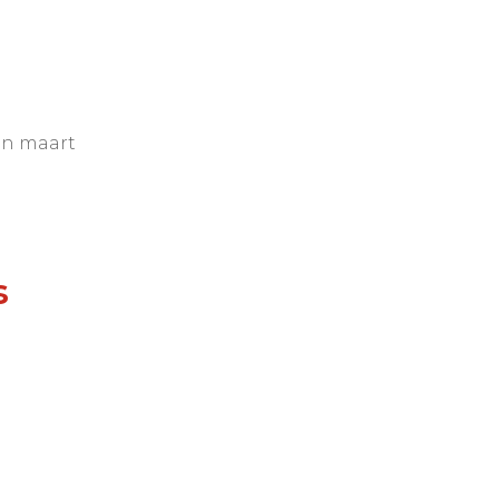
in maart
s