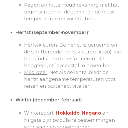
Regen en hitte
: Houd rekening met het
regenseizoen in de zomer en de hoge
temperaturen en vochtigheid.
Herfst (september-november)
:
Herfstkleuren
: De herfst is beroemd om
de schitterende herfstkleuren (koyo), die
het landschap transformeren. Dit
hoogtepunt is meestal in november.
Mild weer
: Net als de lente, biedt de
herfst aangename temperaturen voor
reizen en buitenactiviteiten.
Winter (december-februari)
:
Wintersport
:
Hokkaido
,
Nagano
en
Niigata zijn populaire bestemmingen
voor skiën en snowboarden.