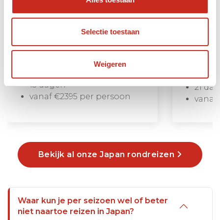
Hoogtepunten en meer
Inclusief
Inclusief o.a. een overnachting in
de theevel
een traditionele Minshuku,
bezoek aa
Selectie toestaan
wandeling over het historische
indrukwek
postpad, bezoek aan de Japanse
Kyushu en
alpen en binnenlands vervoer
Weigeren
overnach
15 dagen
21 da
vanaf €2395 per persoon
vanaf
Bekijk al onze Japan rondreizen
Waar kun je per seizoen wel of beter
niet naartoe reizen in Japan?