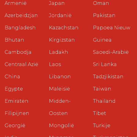
Armenië
Japan
Oman
Azerbeidzjan
Jordanië
Pakistan
Bangladesh
Kazachstan
Papoea Nieuw
Bhutan
Kirgizstan
Guinea
Cambodja
Ladakh
Saoedi-Arabië
Centraal Azië
Laos
Sri Lanka
China
Libanon
Tadzjikistan
Egypte
Maleisië
Taiwan
Emiraten
Midden-
Thailand
Filipijnen
Oosten
Tibet
Georgië
Mongolië
Turkije