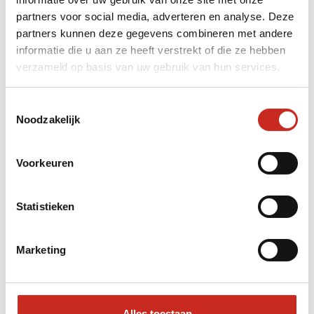
partners voor social media, adverteren en analyse. Deze
partners kunnen deze gegevens combineren met andere
informatie die u aan ze heeft verstrekt of die ze hebben
Onze populairste Japan
verzameld op basis van uw gebruik van hun services.
rondreizen
Toestemmingsselectie
Noodzakelijk
Voorkeuren
Statistieken
Marketing
Japan Rondreis
Japan C
Alles toestaan