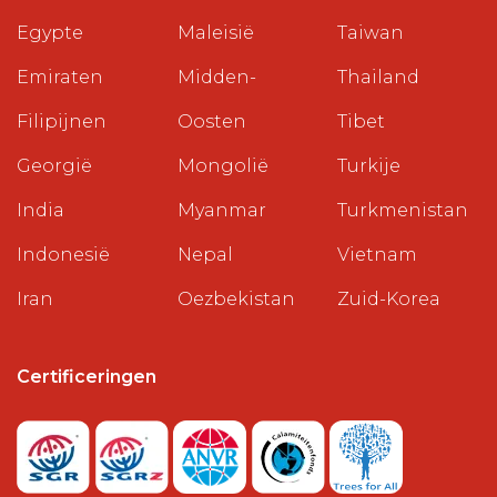
Egypte
Maleisië
Taiwan
Emiraten
Midden-
Thailand
Filipijnen
Oosten
Tibet
Georgië
Mongolië
Turkije
India
Myanmar
Turkmenistan
Indonesië
Nepal
Vietnam
Iran
Oezbekistan
Zuid-Korea
Certificeringen