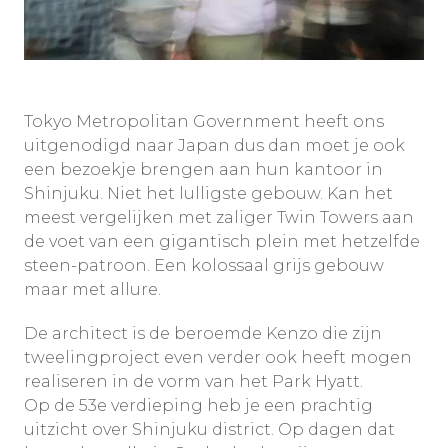
Tokyo Metropolitan Government heeft ons
uitgenodigd naar Japan dus dan moet je ook
een bezoekje brengen aan hun kantoor in
Shinjuku. Niet het lulligste gebouw. Kan het
meest vergelijken met zaliger Twin Towers aan
de voet van een gigantisch plein met hetzelfde
steen-patroon. Een kolossaal grijs gebouw
maar met allure.
De architect is de beroemde Kenzo die zijn
tweelingproject even verder ook heeft mogen
realiseren in de vorm van het Park Hyatt.
Op de 53e verdieping heb je een prachtig
uitzicht over Shinjuku district. Op dagen dat