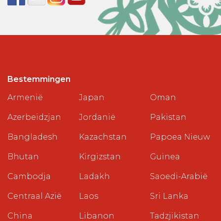
Bestemmingen
Armenië
Japan
Oman
Azerbeidzjan
Jordanië
Pakistan
Bangladesh
Kazachstan
Papoea Nieuw
Bhutan
Kirgizstan
Guinea
Cambodja
Ladakh
Saoedi-Arabië
Centraal Azië
Laos
Sri Lanka
China
Libanon
Tadzjikistan