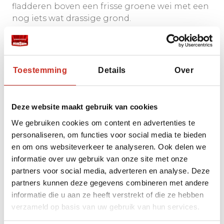
fladderen boven een frisse groene wei met een
nog iets wat drassige grond.
Je moet het gewoon ruiken om zo te verlangen
naar de nacht alhier.
Elf man in een kamer van 11 matten die elk een
Toestemming
Details
Over
afmeting hebben van 90 bij 180 cm lijkt me
nou niet het meest riante idee maar een
tatami-kamer voor twee is voor mij ideaal.
Deze website maakt gebruik van cookies
Een tatami dat zoiets betekent als geplooid en
We gebruiken cookies om content en advertenties te
opgestapeld, was in de vroege Shogun-tijd
personaliseren, om functies voor social media te bieden
precies de oppervlakte die nodig was om de
en om ons websiteverkeer te analyseren. Ook delen we
bezittingen van een samoerai-krijger uit te
informatie over uw gebruik van onze site met onze
stallen en zelf te slapen.
partners voor social media, adverteren en analyse. Deze
De tatamikamer is ook hier inclusief Japanse
partners kunnen deze gegevens combineren met andere
Alkoof (tokonoma) waar altijd een
informatie die u aan ze heeft verstrekt of die ze hebben
rolschildering of ikebana(bloemsierkunst) stuk
verzameld op basis van uw gebruik van hun services.
staat. Traditioneel wisselen deze kunstwerken