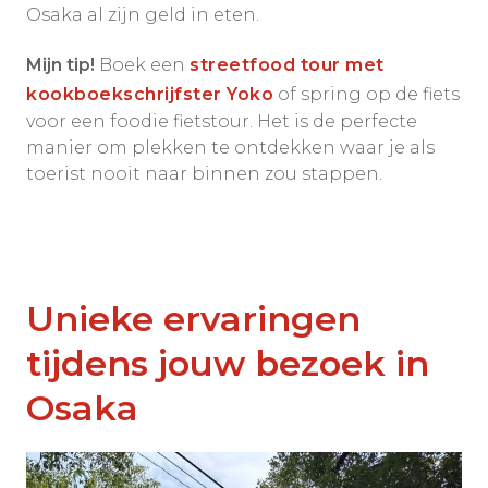
Osaka al zijn geld in eten.
Mijn tip!
Boek een
streetfood tour met
kookboekschrijfster Yoko
of spring op de fiets
voor een foodie fietstour. Het is de perfecte
manier om plekken te ontdekken waar je als
toerist nooit naar binnen zou stappen.
Unieke ervaringen
tijdens jouw bezoek in
Osaka