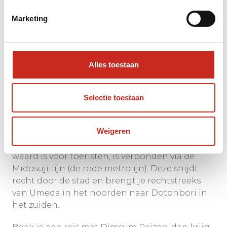
Marketing
Alles toestaan
Selectie toestaan
Weigeren
Het metrosysteem van Osaka is ontzettend
goed geregeld. Vrijwel elke wijk die de moeite
waard is voor toeristen, is verbonden via de
Midosuji-lijn (de rode metrolijn). Deze snijdt
recht door de stad en brengt je rechtstreeks
van Umeda in het noorden naar Dotonbori in
het zuiden.