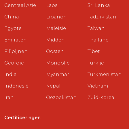
Centraal Azië
Laos
Sri Lanka
China
Libanon
Tadzjikistan
Egypte
Maleisië
Taiwan
Emiraten
Midden-
Thailand
Filipijnen
Oosten
Tibet
Georgië
Mongolië
Turkije
India
Myanmar
Turkmenistan
Indonesië
Nepal
Vietnam
Iran
Oezbekistan
Zuid-Korea
Certificeringen