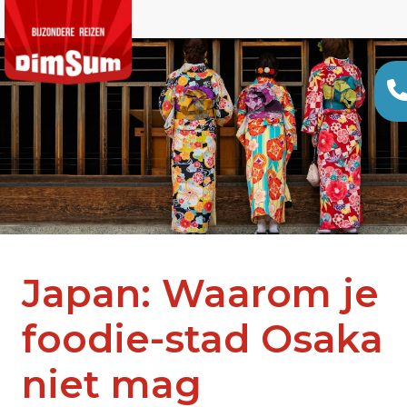
Japan: Waarom je
foodie-stad Osaka
niet mag