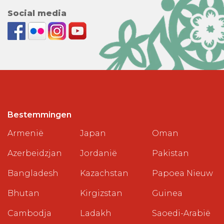
Social media
Bestemmingen
Armenië
Japan
Oman
Azerbeidzjan
Jordanië
Pakistan
Bangladesh
Kazachstan
Papoea Nieuw
Bhutan
Kirgizstan
Guinea
Cambodja
Ladakh
Saoedi-Arabië