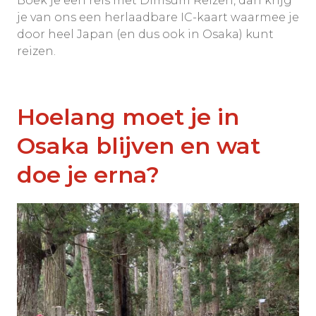
Boek je een reis met Dimsum Reizen, dan krijg
je van ons een herlaadbare IC-kaart waarmee je
door heel Japan (en dus ook in Osaka) kunt
reizen.
Hoelang moet je in
Osaka blijven en wat
doe je erna?