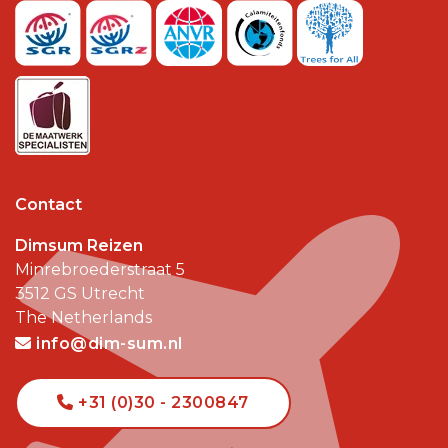
Contact
Dimsum Reizen
Minrebroederstraat 5
3512 GS
Utrecht
The Netherlands
info@dim-sum.nl
+31 (0)30 - 2300847