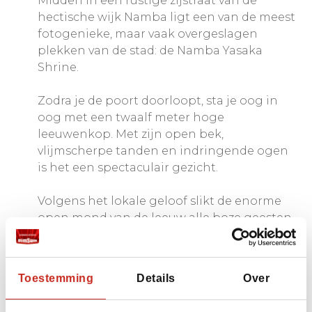
Midden in een rustige zijstraat van de
hectische wijk Namba ligt een van de meest
fotogenieke, maar vaak overgeslagen
plekken van de stad: de Namba Yasaka
Shrine.
Zodra je de poort doorloopt, sta je oog in
oog met een twaalf meter hoge
leeuwenkop. Met zijn open bek,
vlijmscherpe tanden en indringende ogen
is het een spectaculair gezicht.
Volgens het lokale geloof slikt de enorme
open mond van de leeuw alle boze geesten
en pech voor je weg, waardoor er alleen
nog maar geluk en succes voor je overblijft.
Toestemming
Details
Over