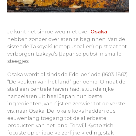
Je kunt het simpelweg niet over
Osaka
hebben zonder over eten te beginnen. Van de
sissende Takoyaki (octopusballen) op straat tot
verborgen Izakaya’s (Japanse pubs) in smalle
steegjes.
Osaka wordt al sinds de Edo-periode (1603-1867)
“De keuken van het land” genoemd. Omdat de
stad een centrale haven had, stuurde rijke
handelaren uit heel Japan hun beste
ingrediënten, van rijst en zeewier tot de verste
vis, naar Osaka. De lokale koks hadden dus
eeuwenlang toegang tot de allerbeste
producten van het land. Terwijl Kyoto zich
focuste op chique keizerlijke kleding, stak