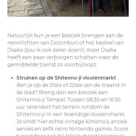
Natuurlijk kun je een bezoek brengen aan de
neonlichten van Dotonburi of het kasteel van
Osaka (zou ik ook zeker doen!), maar Osaka
heeft een paar verborgen schatten waar de
gemiddelde toerist zo voorbijloopt.
Struinen op de Shitenno-ji vlooienmarkt
Ben je op de 21ste of 22ste van de maand in
de stad? Breng dan een bezoek aan
Shitenno-ji Tempel. Tussen 08:30 en 16:30
uur verandert het terrein rondom de
Shitenno-ji in een levendige vlooienmarkt.
Je vindt hier echte vintage kimono’s, antiek
servies en zelfs retro Nintendo games. Scoor