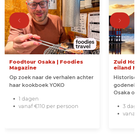
Foodtour Osaka | Foodies
Zuid Hon
Magazine
eiland M
Op zoek naar de verhalen achter
Historisch
haar kookboek YOKO
godeneila
Osaka of
1 dagen
vanaf €110 per persoon
3 dag
vanaf