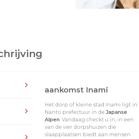
ag voortleeft.
 het
houtsnijwerk van
 dorp ziet u minutieus
tot gevels en
 hier het hart van het
chrijving
traten en werkplaatsen.
erlijk mee over de
 uiterste precisie en
aankomst Inami
t. In de loop der jaren
Het dorp of kleine stad Inami ligt in
htslieden gevestigd,
Nanto prefectuur in de
Japanse
- en
Alpen
. Vandaag checkt u in, in een
 hun ateliers en
van de vier dorpshuizen die
 u een uniek kijkje
slaapplaatsen biedt aan mensen
kse leven van deze