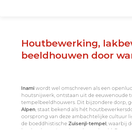
Houtbewerking, lakbewerking,
beeldhouwen door wa
Inami
wordt wel omschreven als een openluc
houtsnijwerk, ontstaan uit de eeuwenoude tr
tempelbeeldhouwers. Dit bijzondere dorp, g
Alpen
, staat bekend als hét houtbewerkersd
oorsprong van deze ambachtelijke cultuur lig
de boeddhistische
Zuisenji-tempel
, waarbij 
het land naar Inami werden gehaald. Daarme