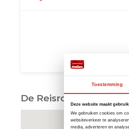
makers. Dit maakt Inami tot een inspirere
reizigers die geïnteresseerd zijn in Japanse
Tijdens uw verblijf kunt u overnachten in een
gerenoveerde
traditionele houten huizen
en 
workshops in de werkplaatsen van lokale am
ervaart u Inami niet alleen als bezoeker, ma
met de mensen en tradities die dit dorp zo 
verblijf in Inami is een authentieke en klein
uw rondreis door Japan, ver weg van de mass
Toestemming
De Reisroute op de Ka
Deze website maakt gebruik
We gebruiken cookies om cont
websiteverkeer te analyseren
media, adverteren en analys