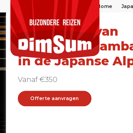
Home
Jap
Inami dorp van
traditionele amb
in de Japanse Al
Vanaf €350
Offerte aanvragen