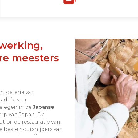
re meesters
htgalerie van
aditie van
elegen in de
Japanse
orp van Japan. De
t bij de restauratie van
de beste houtsnijders van
e werd een rijke