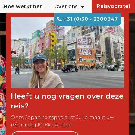
Reisvoorstel
Hoe werkt het
Over ons
+31 (0)30 - 2300847
Heeft u nog vragen over deze
reis?
Onze Japan reisspecialist Julia maakt uw
reis graag 100% op maat