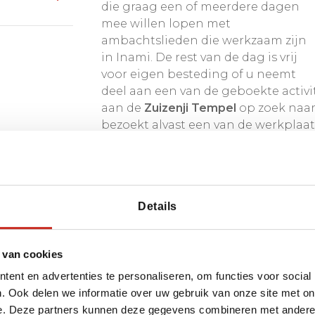
die graag een of meerdere dagen
nde bestemming voor
mee willen lopen met
 cultuur en ambachten.
ambachtslieden die werkzaam zijn
in Inami. De rest van de dag is vrij
 van de sfeervol
voor eigen besteding of u neemt
actief deelnemen aan
deel aan een van de geboekte activ
bachtslieden. Zo
aan de
Zuizenji Tempel
op zoek naar
ar maakt u echt contact
bezoekt alvast een van de werkplaat
bijzonder maken. Een
schalige aanvulling op
a.
Details
art van Japan
 van cookies
ent en advertenties te personaliseren, om functies voor social
. Ook delen we informatie over uw gebruik van onze site met on
e. Deze partners kunnen deze gegevens combineren met andere i