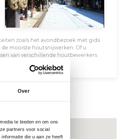
iteiten zoals het avondbezoek met gids
 de mooiste houtsnijwerken. Of u
sen van verschillende houtbewerkers .
Over
 media te bieden en om ons
ze partners voor social
nformatie die u aan ze heeft