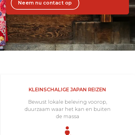
Neem nu contact op
KLEINSCHALIGE JAPAN REIZEN
Bewust lokale beleving voorop,
duurzaam waar het kan en buiten
de massa