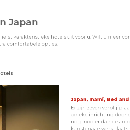
in Japan
iefst karakteristieke hotels uit voor u. Wilt u meer co
tra comfortabele opties.
otels
Japan, Inami, Bed and
Er zijn zeven verblijfpla
unieke inrichting door 
nog mooier dan de ander
kunstenaarswerkplaats 