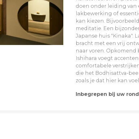
doen onder leiding van
lakbewerking of essentie
kan kiezen. Bijvoorbeeld 
meditatie. Een bijzonde
Japanse huis "Kinaka". 
bracht met een vrij ont
naar voren. Opkomend 
Ishihara voegt accenten 
comfortabele verstrijken
die het Bodhisattva-bee
zoals je dat hier kan vo
Inbegrepen bij uw rond