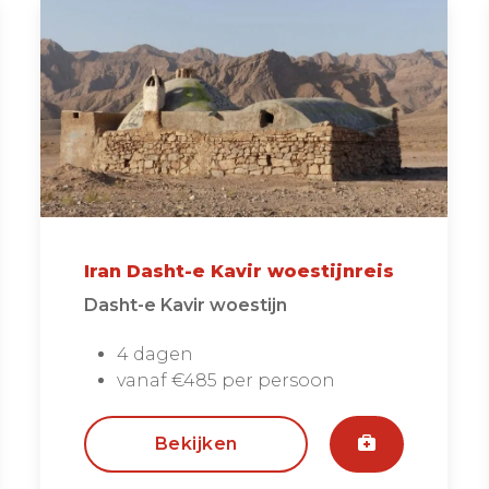
Iran Dasht-e Kavir woestijnreis
Dasht-e Kavir woestijn
4 dagen
vanaf €485 per persoon
Bekijken