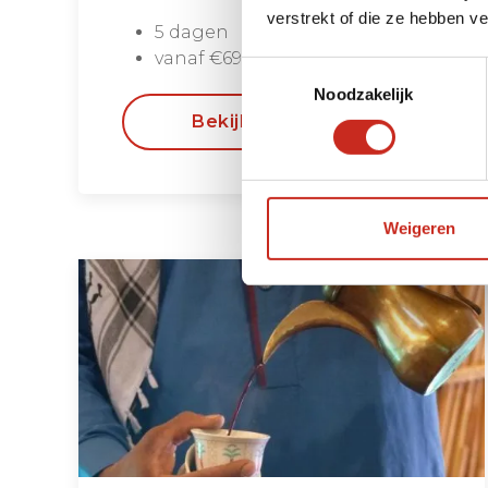
verstrekt of die ze hebben v
5 dagen
vanaf €690 per persoon
Toestemmingsselectie
Noodzakelijk
Bekijken
Weigeren