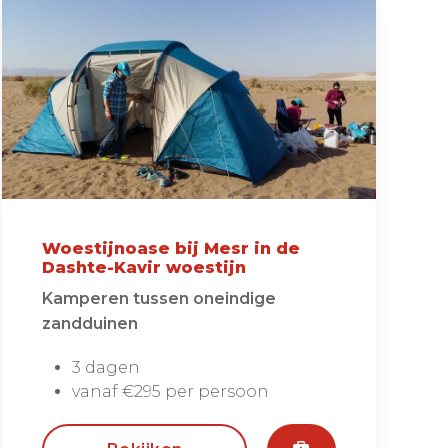
Woestijnoase bij Mesr in de
Dashte-Kavir woestijn
Kamperen tussen oneindige
zandduinen
3 dagen
vanaf €295 per persoon