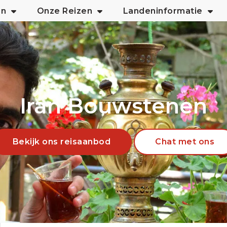
an
Onze Reizen
Landeninformatie
Iran Bouwstenen
Bekijk ons reisaanbod
Chat met ons