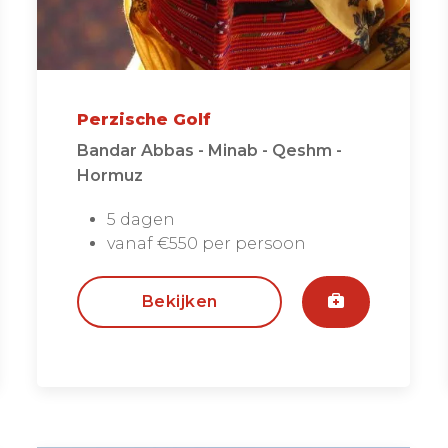
Perzische Golf
Bandar Abbas - Minab - Qeshm -
Hormuz
5 dagen
vanaf €550 per persoon
Bekijken