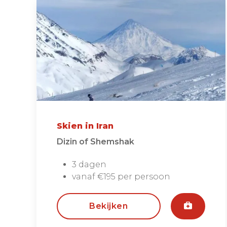
Skien in Iran
Dizin of Shemshak
3 dagen
vanaf €195 per persoon
Bekijken