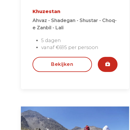
Khuzestan
Ahvaz - Shadegan - Shustar - Choq-
e Zanbil - Lali
5 dagen
vanaf €695 per persoon
Bekijken