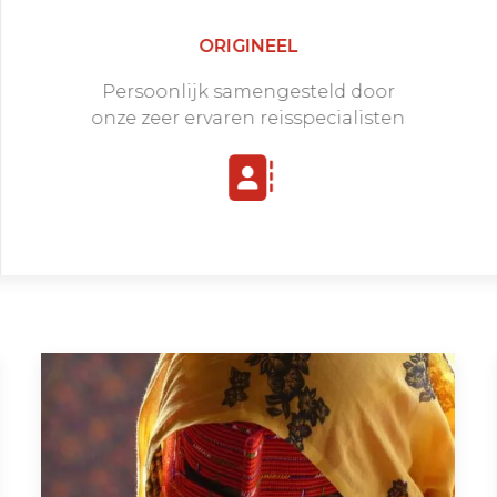
ORIGINEEL
Persoonlijk samengesteld door
onze zeer ervaren reisspecialisten