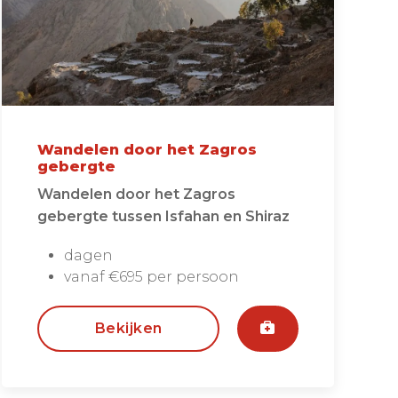
Wandelen door het Zagros
gebergte
Wandelen door het Zagros
gebergte tussen Isfahan en Shiraz
dagen
vanaf €695 per persoon
Bekijken