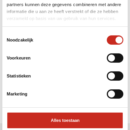
partners kunnen deze gegevens combineren met andere
Liever meteen contact met
informatie die u aan ze heeft verstrekt of die ze hebben
verzameld op basis van uw gebruik van hun services.
- ?
Bel: 030 2300847
Toestemmingsselectie
Mail: info@dim-sum.nl
Noodzakelijk
Voorkeuren
Statistieken
Marketing
Alles toestaan