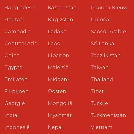
Bangladesh
Kazachstan
Papoea Nieuw
Bhutan
Kirgizstan
Guinea
Cambodja
Ladakh
Saoedi-Arabië
Centraal Azië
Laos
Sri Lanka
China
Libanon
Tadzjikistan
Egypte
Maleisië
Taiwan
Emiraten
Midden-
Thailand
Filipijnen
Oosten
Tibet
Georgië
Mongolië
Turkije
India
Myanmar
Turkmenistan
Indonesië
Nepal
Vietnam