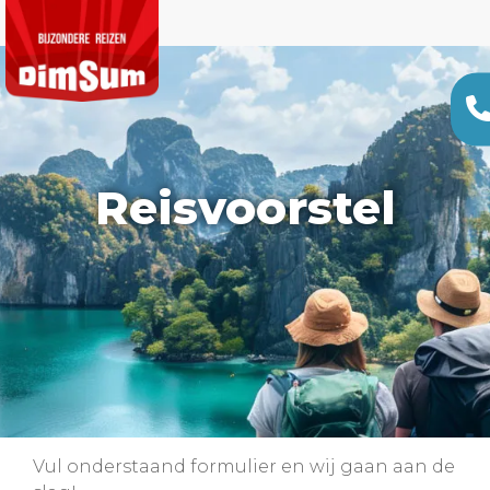
Reisvoorstel
Vul onderstaand formulier en wij gaan aan de