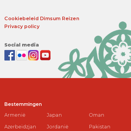
Cookiebeleid Dimsum Reizen
Privacy policy
Social media
Bestemmingen
Armenië
Japan
Oman
Azerbeidzjan
Jordanië
Pakistan