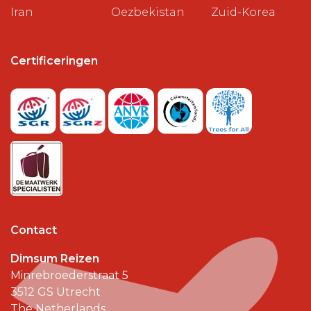
Iran
Oezbekistan
Zuid-Korea
Certificeringen
Contact
Dimsum Reizen
Minrebroederstraat 5
3512 GS
Utrecht
The Netherlands