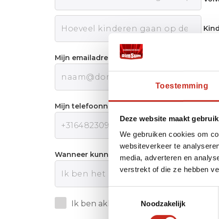
Kin
Mijn emailadres:
Toestemming
Mijn telefoonnummer:
Deze website maakt gebruik
We gebruiken cookies om cont
websiteverkeer te analyseren
Wanneer kunnen wij u het beste telefonisch
media, adverteren en analys
verstrekt of die ze hebben v
Toestemmingsselectie
Ik ben akkoord met de
Privacy polic
Noodzakelijk