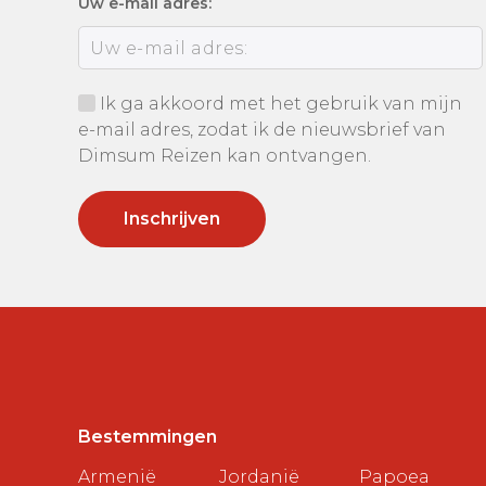
Uw e-mail adres:
Ik ga akkoord met het gebruik van mijn
e-mail adres, zodat ik de nieuwsbrief van
Dimsum Reizen kan ontvangen.
Bestemmingen
Armenië
Jordanië
Papoea