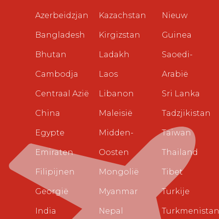
Azerbeidzjan
Kazachstan
Nieuw
Bangladesh
Kirgizstan
Guinea
Bhutan
Ladakh
Saoedi-
Cambodja
Laos
Arabië
Centraal Azië
Libanon
Sri Lanka
China
Maleisië
Tadzjikistan
Egypte
Midden-
Taiwan
Emiraten
Oosten
Thailand
Filipijnen
Mongolië
Tibet
Georgië
Myanmar
Turkije
India
Nepal
Turkmenista