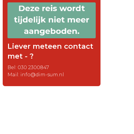
Liever meteen contact
met - ?
Bel: 030 2300847
Mail: info@dim-sum.nl