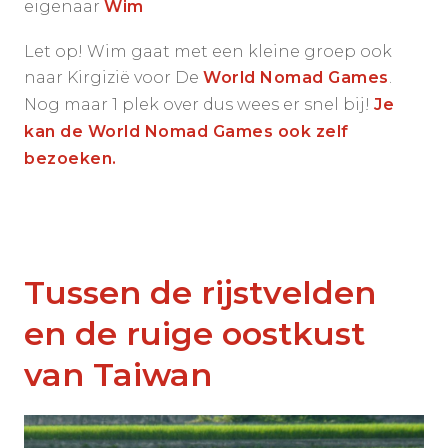
eigenaar
Wim
Let op! Wim gaat met een kleine groep ook
naar Kirgizië voor De
World Nomad Games
.
Nog maar 1 plek over dus wees er snel bij!
Je
kan de World Nomad Games ook zelf
bezoeken.
Tussen de rijstvelden
en de ruige oostkust
van Taiwan