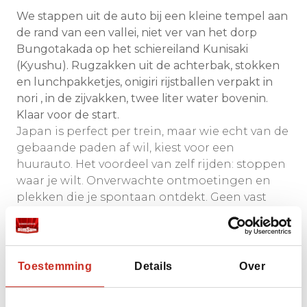
We stappen uit de auto bij een kleine tempel aan
de rand van een vallei, niet ver van het dorp
Bungotakada op het schiereiland Kunisaki
(Kyushu). Rugzakken uit de achterbak, stokken
en lunchpakketjes, onigiri rijstballen verpakt in
nori , in de zijvakken, twee liter water bovenin.
Klaar voor de start.
Japan is perfect per trein, maar wie echt van de
gebaande paden af wil, kiest voor een
huurauto. Het voordeel van zelf rijden: stoppen
waar je wilt. Onverwachte ontmoetingen en
plekken die je spontaan ontdekt. Geen vast
programma, wél de zekerheid dat er ’s avonds
een bijzondere overnachting voor je klaarstaat.
We wandelen door mosbossen op Kyushu, een
Toestemming
Details
Over
van de mooiste en nog relatief onbekende
regio’s van
Japan
, perfect voor een selfdrive.