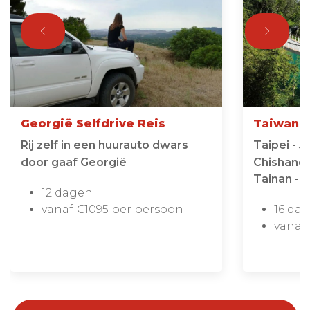
Georgië Selfdrive Reis
Taiwan s
Rij zelf in een huurauto dwars
Taipei - J
door gaaf Georgië
Chishang 
Tainan - 
12 dagen
vanaf €1095 per persoon
16 da
vanaf