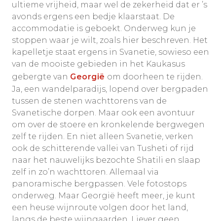
ultieme vrijheid, maar wel de zekerheid dat er ’s
avonds ergens een bedje klaarstaat. De
accommodatie is geboekt. Onderweg kun je
stoppen waar je wilt, zoals hier beschreven. Het
kapelletje staat ergens in Svanetie, sowieso een
van de mooiste gebieden in het Kaukasus
gebergte van
Georgië
om doorheen te rijden.
Ja, een wandelparadijs, lopend over bergpaden
tussen de stenen wachttorens van de
Svanetische dorpen. Maar ook een avontuur
om over de stoere en kronkelende bergwegen
zelf te rijden. En niet alleen Svanetie, verken
ook de schitterende vallei van Tusheti of rijd
naar het nauwelijks bezochte Shatili en slaap
zelf in zo’n wachttoren. Allemaal via
panoramische bergpassen. Vele fotostops
onderweg. Maar Georgië heeft meer, je kunt
een heuse wijnroute volgen door het land,
langs de beste wijngaarden. Liever geen