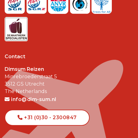
Contact
Dimsum Reizen
Minrebroederstraat 5
3512 GS
Utrecht
The Netherlands
info@dim-sum.nl
+31 (0)30 - 2300847