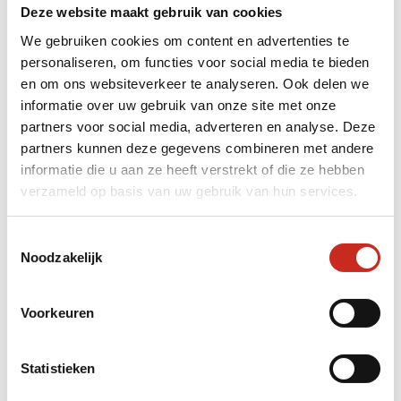
Overdag rijden we langs vulkanische
Deze website maakt gebruik van cookies
landschappen, door dichte bossen en langs
We gebruiken cookies om content en advertenties te
ruige kustlijnen. En elke keer denk ik weer: hier
personaliseren, om functies voor social media te bieden
was ik nooit gekomen met de trein.
en om ons websiteverkeer te analyseren. Ook delen we
informatie over uw gebruik van onze site met onze
En niet alleen
Kyushu
: ook Shikoku,
Noord-
partners voor social media, adverteren en analyse. Deze
Honshu
en
Hokkaido
zijn bij uitstek
partners kunnen deze gegevens combineren met andere
bestemmingen om per huurauto te verkennen.
informatie die u aan ze heeft verstrekt of die ze hebben
verzameld op basis van uw gebruik van hun services.
Nieuwsgierig naar het onbekende
Japan
? Stap
in en ontdek.
Toestemmingsselectie
Noodzakelijk
Geschreven door Reisspecialist
Susanne
Voorkeuren
Statistieken