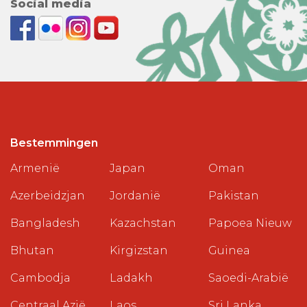
Social media
Bestemmingen
Armenië
Japan
Oman
Azerbeidzjan
Jordanië
Pakistan
Bangladesh
Kazachstan
Papoea Nieuw
Bhutan
Kirgizstan
Guinea
Cambodja
Ladakh
Saoedi-Arabië
Centraal Azië
Laos
Sri Lanka