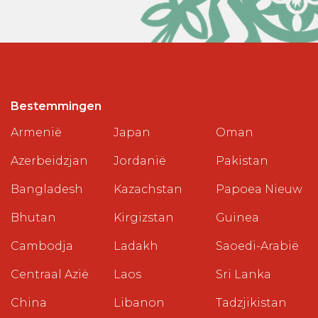
Bestemmingen
Armenië
Japan
Oman
Azerbeidzjan
Jordanië
Pakistan
Bangladesh
Kazachstan
Papoea Nieuw
Bhutan
Kirgizstan
Guinea
Cambodja
Ladakh
Saoedi-Arabië
Centraal Azië
Laos
Sri Lanka
China
Libanon
Tadzjikistan