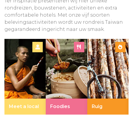
Ter inspiratie presenteren wij hier unieke
rondreizen, bouwstenen, activiteiten en extra
comfortabele hotels. Met onze vijf soorten
belevingsactiviteiten wordt uw rondreis Taiwan
gegarandeerd ingericht naar uw smaak.
Meet a local
Foodies
Ruig