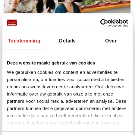
Taiwan, Taipei, koken met Ivy
€125 per persoon
Toestemming
Details
Over
Lees meer
Deze website maakt gebruik van cookies
We gebruiken cookies om content en advertenties te
personaliseren, om functies voor social media te bieden
Bekijk alle excursies
en om ons websiteverkeer te analyseren. Ook delen we
informatie over uw gebruik van onze site met onze
partners voor social media, adverteren en analyse. Deze
Bouwstenen
partners kunnen deze gegevens combineren met andere
informatie die u aan ze heeft verstrekt of die ze hebben
Heeft u ruimte voor nog meer beleving? Dan kunt
verzameld op basis van uw gebruik van hun services.
u uw reis naar Taiwan uitbreiden met de volgende
bouwstenen: