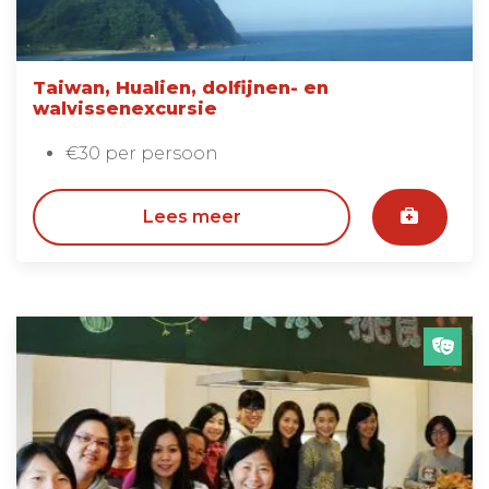
Taiwan, Hualien, dolfijnen- en
walvissenexcursie
€30 per persoon
Lees meer