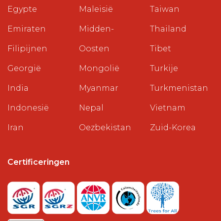
Egypte
Maleisië
Taiwan
Emiraten
Midden-
Thailand
Filipijnen
Oosten
Tibet
Georgië
Mongolië
Turkije
India
Myanmar
Turkmenistan
Indonesië
Nepal
Vietnam
Iran
Oezbekistan
Zuid-Korea
Certificeringen