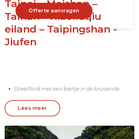
Taipei – Meishan –
Offerte aanvragen
Tainan – Xiaoliuqiu
eiland – Taipingshan -
Jiufen
Streetfood met een biertje in de bruisende
hoofdstad Taipei
Wandelen langs de ruige oostkust
Lees meer
Levendige Taiwanese cultuur en een
vriendelijke bevolking
Het prachtige berggebied van Meishan met de
theevelden