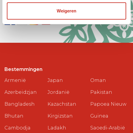
Social media
Weigeren
Bestemmingen
Armenië
Japan
Oman
Azerbeidzjan
Jordanië
Pakistan
Bangladesh
Kazachstan
Papoea Nieuw
Bhutan
Kirgizstan
Guinea
Cambodja
Ladakh
Saoedi-Arabië