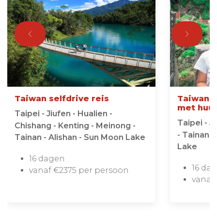
Taiwan selfdrive reis
Taiwan F
met huu
Taipei - Jiufen - Hualien -
Taipei - J
Chishang - Kenting - Meinong -
- Tainan -
Tainan - Alishan - Sun Moon Lake
Lake
16 dagen
16 da
vanaf €2375 per persoon
vanaf