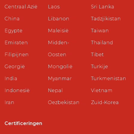
Centraal Azië
Laos
Sri Lanka
China
Libanon
Tadzjikistan
Egypte
Maleisië
Taiwan
Emiraten
Midden-
Thailand
Filipijnen
Oosten
Tibet
Georgië
Mongolië
Turkije
India
Myanmar
Turkmenistan
Indonesië
Nepal
Vietnam
Iran
Oezbekistan
Zuid-Korea
Certificeringen