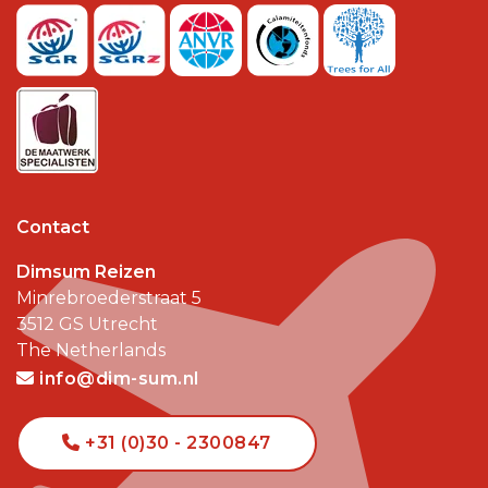
Contact
Dimsum Reizen
Minrebroederstraat 5
3512 GS
Utrecht
The Netherlands
info@dim-sum.nl
+31 (0)30 - 2300847