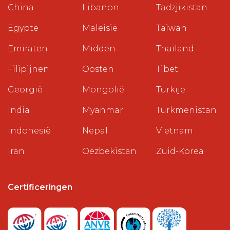
China
Libanon
Tadzjikistan
Egypte
Maleisië
Taiwan
Emiraten
Midden-
Thailand
Filipijnen
Oosten
Tibet
Georgië
Mongolië
Turkije
India
Myanmar
Turkmenistan
Indonesië
Nepal
Vietnam
Iran
Oezbekistan
Zuid-Korea
Certificeringen