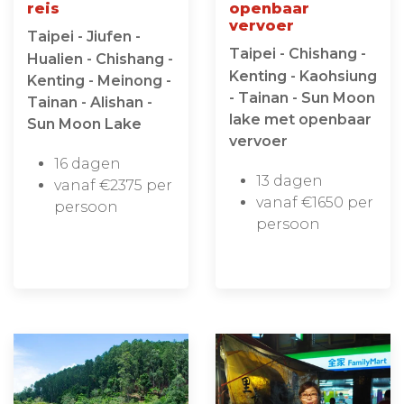
reis
openbaar
vervoer
Taipei - Jiufen -
Taipei - Chishang -
Hualien - Chishang -
Kenting - Kaohsiung
Kenting - Meinong -
- Tainan - Sun Moon
Tainan - Alishan -
lake met openbaar
Sun Moon Lake
vervoer
16 dagen
13 dagen
vanaf €2375 per
vanaf €1650 per
persoon
persoon