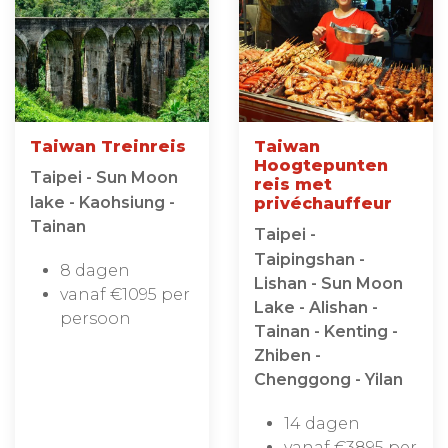
Taiwan Treinreis
Taiwan
Hoogtepunten
Taipei - Sun Moon
reis met
lake - Kaohsiung -
privéchauffeur
Tainan
Taipei -
Taipingshan -
8 dagen
Lishan - Sun Moon
vanaf €1095 per
Lake - Alishan -
persoon
Tainan - Kenting -
Zhiben -
Chenggong - Yilan
14 dagen
vanaf €3895 per