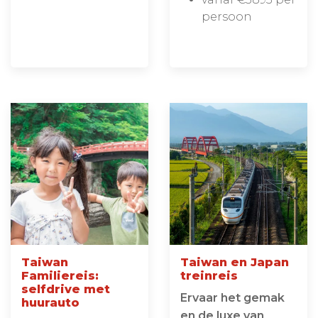
persoon
Taiwan
Taiwan en Japan
Familiereis:
treinreis
selfdrive met
Ervaar het gemak
huurauto
en de luxe van