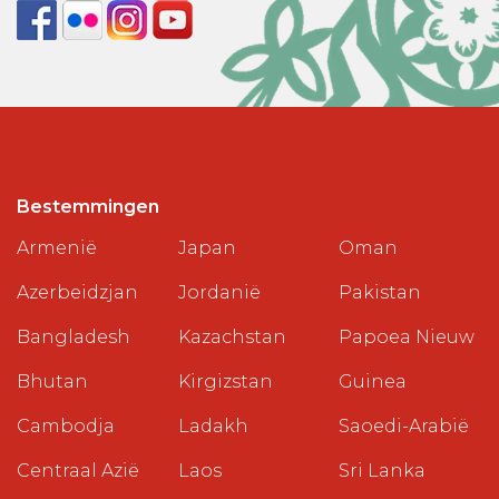
Bestemmingen
Armenië
Japan
Oman
Azerbeidzjan
Jordanië
Pakistan
Bangladesh
Kazachstan
Papoea Nieuw
Bhutan
Kirgizstan
Guinea
Cambodja
Ladakh
Saoedi-Arabië
Centraal Azië
Laos
Sri Lanka