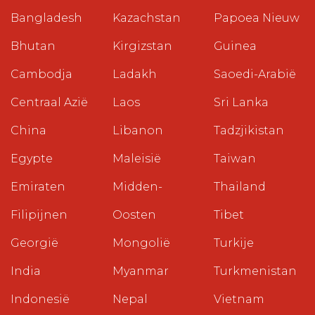
Bangladesh
Kazachstan
Papoea Nieuw
Bhutan
Kirgizstan
Guinea
Cambodja
Ladakh
Saoedi-Arabië
Centraal Azië
Laos
Sri Lanka
China
Libanon
Tadzjikistan
Egypte
Maleisië
Taiwan
Emiraten
Midden-
Thailand
Filipijnen
Oosten
Tibet
Georgië
Mongolië
Turkije
India
Myanmar
Turkmenistan
Indonesië
Nepal
Vietnam