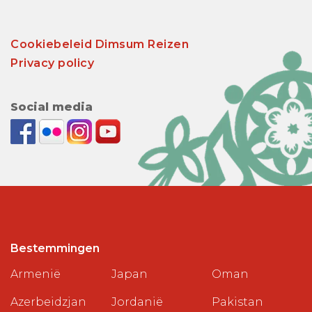
Cookiebeleid Dimsum Reizen
Privacy policy
Social media
Bestemmingen
Armenië
Japan
Oman
Azerbeidzjan
Jordanië
Pakistan