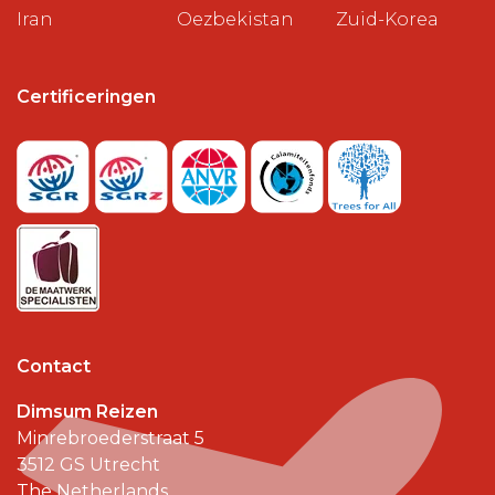
Iran
Oezbekistan
Zuid-Korea
Certificeringen
Contact
Dimsum Reizen
Minrebroederstraat 5
3512 GS
Utrecht
The Netherlands