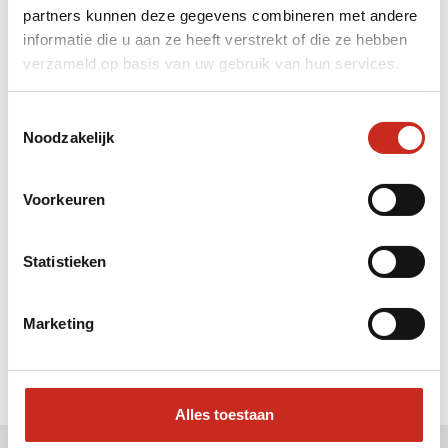
partners kunnen deze gegevens combineren met andere
Liever meteen contact met
informatie die u aan ze heeft verstrekt of die ze hebben
verzameld op basis van uw gebruik van hun services.
Sharon ?
Bel: 030 2300847
Toestemmingsselectie
Mail: info@dim-sum.nl
Noodzakelijk
Voorkeuren
Statistieken
Marketing
Alles toestaan