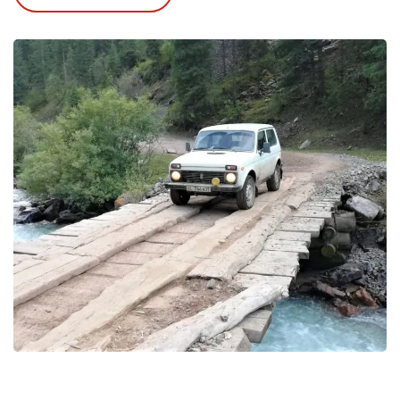
prachtige bergpanorama's
Wandelen in het Sary Chelek Nature Reserve
Verschillende excursiemogelijkheden in
Arslanbob
Kamperen bij het Kel Suu meer
Overnachtingen in traditionele yurts bij Tash
Rabat en Son Kul
Veel persoonlijk contact met nomaden en hun
levensstijl
Maak kennis met een van
de
onbekendste
en
mooiste
landen van Azië.
Kirgizstan (of Kirgizië) was decennialang een
'vergeten' uithoek van de Sovjet-Unie, sinds het
uiteenvallen 1991 is het een onafhankelijke staat.
Het is een
wonderschoon
bergland, gelegen in
het
Tien Shan
(Hemelse) gebergte. U ziet
overal
besneeuwde pieken
,
groene