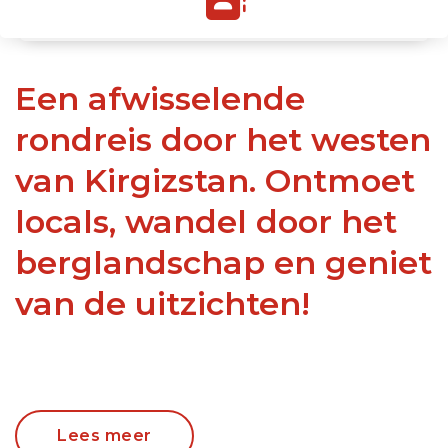
Een afwisselende
rondreis door het westen
van Kirgizstan. Ontmoet
locals, wandel door het
berglandschap en geniet
van de uitzichten!
Self Drive door het westen van Kirgizstan
Lees meer
Doorkruisen van hoge bergpassen met