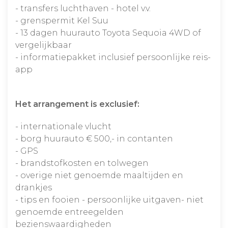
- transfers luchthaven - hotel v.v.
- grenspermit Kel Suu
- 13 dagen huurauto Toyota Sequoia 4WD of
vergelijkbaar
- informatiepakket inclusief persoonlijke reis-
app
Het arrangement is exclusief:
- internationale vlucht
- borg huurauto € 500,- in contanten
- GPS
- brandstofkosten en tolwegen
- overige niet genoemde maaltijden en
drankjes
- tips en fooien - persoonlijke uitgaven- niet
genoemde entreegelden
bezienswaardigheden