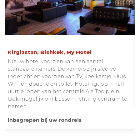
Kirgizstan, Bishkek, My Hotel
Nieuw hotel voorzien van een aantal
standaard kamers. De kamers zijn sfeervol
ingericht en voorzien van TV, koelkastje, kluis,
WiFi en douche en toilet. Hotel ligt op n half
uurtje lopen van het centrale Ala Too plein.
Ook mogelijk om bussen richting centrum te
nemen.
Inbegrepen bij uw rondreis