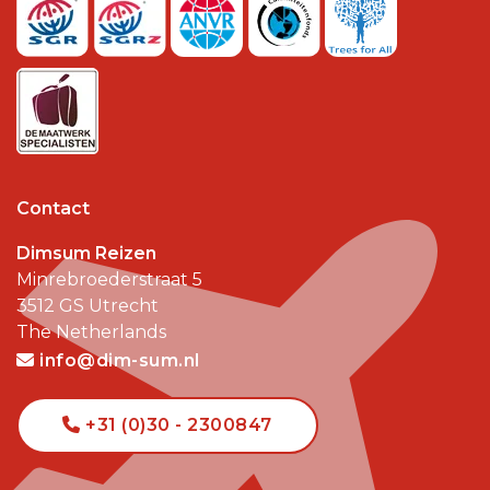
Contact
Dimsum Reizen
Minrebroederstraat 5
3512 GS
Utrecht
The Netherlands
info@dim-sum.nl
+31 (0)30 - 2300847