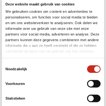
Deze website maakt gebruik van cookies
Heeft u ruimte voor nog meer beleving? Dan kunt
u uw reis naar Kirgizstan uitbreiden met de
We gebruiken cookies om content en advertenties te
volgende bouwstenen:
personaliseren, om functies voor social media te bieden
en om ons websiteverkeer te analyseren. Ook delen we
informatie over uw gebruik van onze site met onze
partners voor social media, adverteren en analyse. Deze
partners kunnen deze gegevens combineren met andere
informatie die u aan ze heeft verstrekt of die ze hebben
verzameld op basis van uw gebruik van hun services.
Toestemmingsselectie
Noodzakelijk
Kirgizië: Sary Chelek trektocht
6 dagen
Voorkeuren
vanaf €1395 per persoon
Statistieken
Lees meer