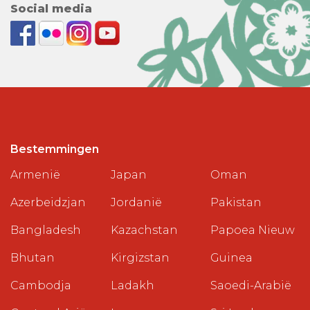
Social media
Bestemmingen
Armenië
Japan
Oman
Azerbeidzjan
Jordanië
Pakistan
Bangladesh
Kazachstan
Papoea Nieuw
Bhutan
Kirgizstan
Guinea
Cambodja
Ladakh
Saoedi-Arabië