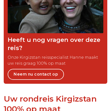
Heeft u nog vragen over deze
reis?
Onze Kirgizstan reisspecialist Hanne maakt
uw reis graag 100% op maat
Neem nu contact op
Uw rondreis Kirgizstan
100% op maat