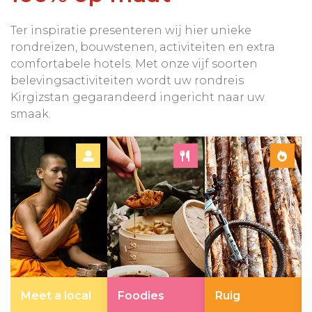
Ter inspiratie presenteren wij hier unieke
rondreizen, bouwstenen, activiteiten en extra
comfortabele hotels. Met onze vijf soorten
belevingsactiviteiten wordt uw rondreis
Kirgizstan gegarandeerd ingericht naar uw
smaak.
Meet a local
Foodies
Ruig