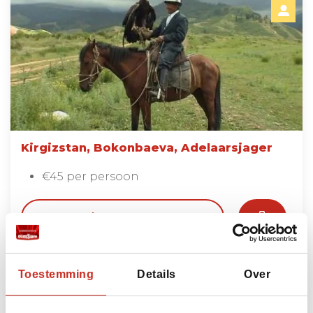
Kirgizstan, Bokonbaeva, Adelaarsjager
€45 per persoon
Lees meer
Toestemming
Details
Over
Bouwstenen