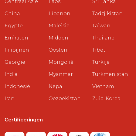
Centraal Azië
Laos
Sri Lanka
China
Libanon
Tadzjikistan
Egypte
Maleisië
Taiwan
Emiraten
Midden-
Thailand
Filipijnen
Oosten
Tibet
Georgië
Mongolië
Turkije
India
Myanmar
Turkmenistan
Indonesië
Nepal
Vietnam
Iran
Oezbekistan
Zuid-Korea
Certificeringen