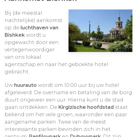
Bij (de meestal
nachtelijke) aankomst
op de
luchthaven van
Bishkek
wordt u
opgewacht door een
vertegenwoordiger
van ons lokaal
agentschap en naar het geboekte hotel
gebracht.
Uw
huurauto
wordt om 10:00 uur bij uw hotel
afgeleverd. De overname en betaling van de borg
duurt ongeveer een uur. Hierna kunt u de stad
gaan ontdekken. De
Kirgizische hoofdstad
staat
bekend om het vele groen, waaronder een paar
aangename parken. Twee van de meest
interessante parken bevinden zich in het
centrum:
Panfilovpark
en
Dubovypark
. Dit zijn