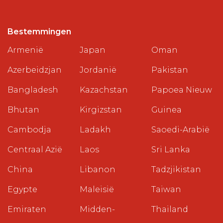
Bestemmingen
Armenië
Japan
Oman
Azerbeidzjan
Jordanië
Pakistan
Bangladesh
Kazachstan
Papoea Nieuw
Bhutan
Kirgizstan
Guinea
Cambodja
Ladakh
Saoedi-Arabië
Centraal Azië
Laos
Sri Lanka
China
Libanon
Tadzjikistan
Egypte
Maleisië
Taiwan
Emiraten
Midden-
Thailand