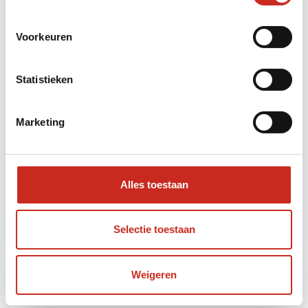
Voorkeuren
Statistieken
Marketing
Iran Nomaden Reis
5 dagen
vanaf €690 per persoon
Alles toestaan
Lees meer
Selectie toestaan
Weigeren