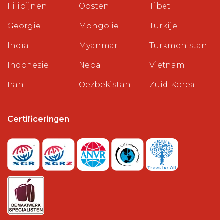
Filipijnen
Oosten
Tibet
Georgië
Mongolië
Turkije
India
Myanmar
Turkmenistan
Indonesië
Nepal
Vietnam
Iran
Oezbekistan
Zuid-Korea
Certificeringen