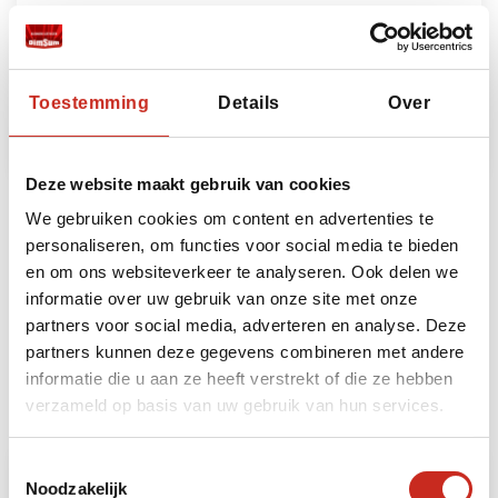
Iran, Isfahan, stadswandeling met gids
€45 per persoon
Toestemming
Details
Over
Lees meer
Deze website maakt gebruik van cookies
We gebruiken cookies om content en advertenties te
Bekijk alle excursies
personaliseren, om functies voor social media te bieden
en om ons websiteverkeer te analyseren. Ook delen we
informatie over uw gebruik van onze site met onze
partners voor social media, adverteren en analyse. Deze
Bouwstenen
partners kunnen deze gegevens combineren met andere
informatie die u aan ze heeft verstrekt of die ze hebben
Heeft u ruimte voor nog meer beleving? Dan kunt
u uw reis naar Iran uitbreiden met de volgende
verzameld op basis van uw gebruik van hun services.
bouwstenen:
Toestemmingsselectie
Noodzakelijk