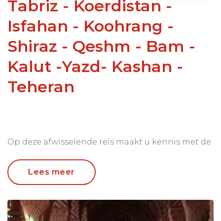
Tabriz - Koerdistan -
Isfahan - Koohrang -
Shiraz - Qeshm - Bam -
Kalut -Yazd- Kashan -
Teheran
Op deze afwisselende reis maakt u kennis met de
vele facetten van Iran. Natuurlijk bezoeken we
beroemde culturele hoogtepunten in en rondom
Lees meer
steden als Isfahan, Shiraz, Teheran en Yazd. Maar
Iran is meer dan alleen eeuwenoude cultuur. Het
land herbergt vele nomadenvolkeren, heeft
prachtige woestijn- en berggebieden. U reist