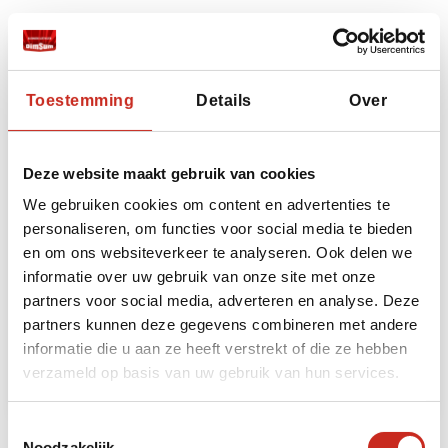
Toestemming
Details
Over
Deze website maakt gebruik van cookies
We gebruiken cookies om content en advertenties te
personaliseren, om functies voor social media te bieden
Iran Dasht-e Kavir woestijnreis
en om ons websiteverkeer te analyseren. Ook delen we
informatie over uw gebruik van onze site met onze
4 dagen
partners voor social media, adverteren en analyse. Deze
vanaf €485 per persoon
partners kunnen deze gegevens combineren met andere
informatie die u aan ze heeft verstrekt of die ze hebben
Lees meer
verzameld op basis van uw gebruik van hun services.
Toestemmingsselectie
Noodzakelijk