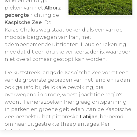
valleien en ruige
pieken van het
Alborz
gebergte
richting de
Kaspische Zee
. De
Karas-Chalus weg staat bekend als een van de
mooiste bergwegen van Iran, met
adembenemende uitzichten. Houd er rekening
mee dat dit een drukke verkeersader is, waardoor
niet overal zomaar gestopt kan worden.
De kuststreek langs de Kaspische Zee vormt een
van de groenste gebieden van het land en is dan
ook geliefd bij de lokale bevolking, die
overwegend in droge, woestijnachtige regio's
woont. Iraniërs zoeken hier graag ontspanning
in parken en groene gebieden. Aan de Kaspische
Zee bezoekt u het pittoreske
Lahijan
, beroemd
om haar uitgestrekte theeplantages. Per
kabelbaan kunt u omhoog om een wandeling