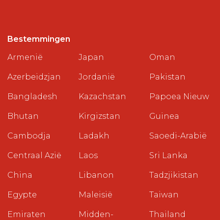
Bestemmingen
Armenië
Japan
Oman
Azerbeidzjan
Jordanië
Pakistan
Bangladesh
Kazachstan
Papoea Nieuw
Bhutan
Kirgizstan
Guinea
Cambodja
Ladakh
Saoedi-Arabië
Centraal Azië
Laos
Sri Lanka
China
Libanon
Tadzjikistan
Egypte
Maleisië
Taiwan
Emiraten
Midden-
Thailand