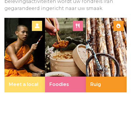
belevingsactiviteiten wordt uw rondreis Iran
gegarandeerd ingericht naar uw smaak.
Meet a local
Foodies
Ruig