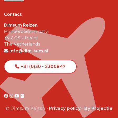
Contact
Dimsum Reizen
Minrebroederstraat 5
3512 GS
Utrecht
The Netherlands
info@dim-sum.nl
+31 (0)30 - 2300847
© Dimsum Reizen -
Privacy policy
-
By Projectie