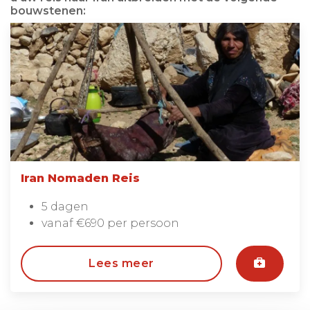
bouwstenen:
Iran Nomaden Reis
5 dagen
vanaf €690 per persoon
Lees meer