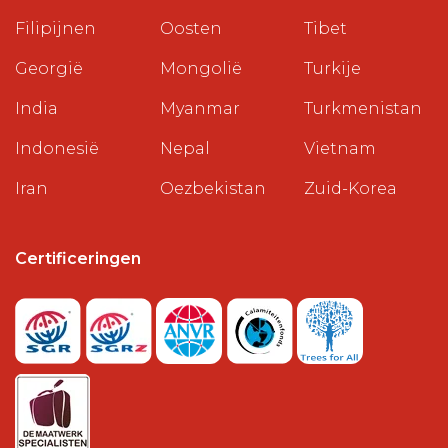
Filipijnen
Oosten
Tibet
Georgië
Mongolië
Turkije
India
Myanmar
Turkmenistan
Indonesië
Nepal
Vietnam
Iran
Oezbekistan
Zuid-Korea
Certificeringen