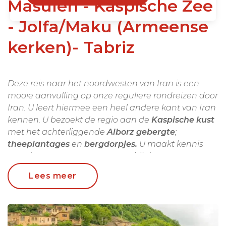
Masuleh - Kaspische Zee
- Jolfa/Maku (Armeense
kerken)- Tabriz
Deze reis naar het noordwesten van Iran is een
mooie aanvulling op onze reguliere rondreizen door
Iran. U leert hiermee een heel andere kant van Iran
kennen. U bezoekt de regio aan de
Kaspische kust
met het achterliggende
Alborz gebergte
;
theeplantages
en
bergdorpjes.
U maakt kennis
met de
Shah Savan nomaden
bij de
Sabalan berg
en beklimt het imposante
Babak kasteel
. U reist
Lees meer
door het grensgebied met Armenië en
Azerbeidzjan waar u verborgen
Armeense kerkjes
aantreft. U overnacht in het karakteristieke
grottendorp
Kanduvan, reist door Iraans