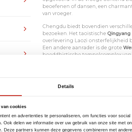
beoefenen of dansen, een charmante
van vroeger.
Chengdu biedt bovendien verschill
bezoeken. Het taoïstische
Qingyang 
overlevering Laozi onsterfelijkheid b
Een andere aanrader is de grote
We
boeddhistische tempelcomplex van
gevarieerde en sfeervolle start van 
art van China
Details
 van cookies
ent en advertenties te personaliseren, om functies voor social
. Ook delen we informatie over uw gebruik van onze site met on
e. Deze partners kunnen deze gegevens combineren met andere i