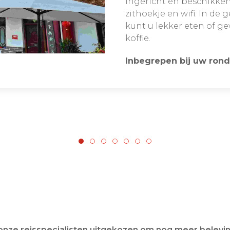
ingericht en beschikken
zithoekje en wifi. In de
kunt u lekker eten of g
koffie.
Inbegrepen bij uw rond
 onze reisspecialisten uitgekozen om nog meer belevin