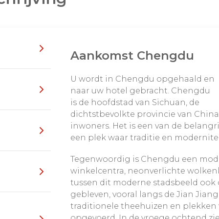
en van Yunnan
 China laat u een
Aankomst Chengdu
en culturen zien. U
bezoek de panda’s, geniet
U wordt in Chengdu opgehaald en
ehuizen. Het eeuwenoude
naar uw hotel gebracht. Chengdu
 de voet van de
is de hoofdstad van Sichuan, de
laire wandelingen in het
dichtstbevolkte provincie van China
e door de bergen naar
inwoners. Het is een van de belangr
king door de
een plek waar traditie en moderni
Vallei
zijn letterlijk en
route in Yunnan.
Tegenwoordig is Chengdu een mod
, langs eeuwenoude
erund door de lokale
winkelcentra, neonverlichte wolken
sroute
en maak
er en daar een wat
tussen dit moderne stadsbeeld ook 
dat in dit gebied leeft.
nt relaxen en op eigen
gebleven, vooral langs de Jian Jiang-
traditionele theehuizen en plekken
opgevoerd. In de vroege ochtend zi