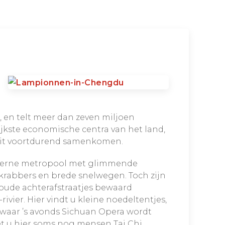
, en telt meer dan zeven miljoen
ijkste economische centra van het land,
teit voortdurend samenkomen.
erne metropool met glimmende
krabbers en brede snelwegen. Toch zijn
oude achterafstraatjes bewaard
rivier. Hier vindt u kleine noedeltentjes,
 waar ’s avonds Sichuan Opera wordt
et u hier soms nog mensen Tai Chi