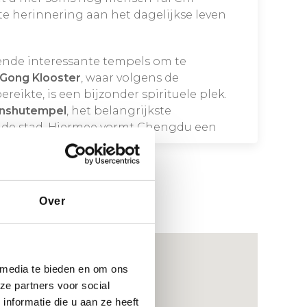
 herinnering aan het dagelijkse leven
ende interessante tempels om te
Gong Klooster
, waar volgens de
ereikte, is een bijzonder spirituele plek.
nshutempel
, het belangrijkste
 de stad. Hiermee vormt Chengdu een
uw reis door Zuid-China.
Over
 media te bieden en om ons
ze partners voor social
nformatie die u aan ze heeft