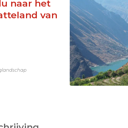
u naar het
latteland van
erglandschap
eco-lodges en
en
chrijving
vincie