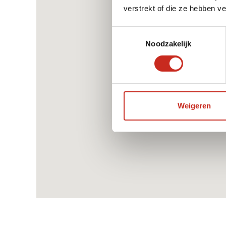
Dag 10: Tiger Leaping Gorge trekking 
verstrekt of die ze hebben v
transfer Lijiang
Toestemmingsselectie
Noodzakelijk
Dag 11: Lijiang - transfer Shibaoshan -
Shaxi
Weigeren
Dag 12: Shaxi
Dag 13: Shaxi – transfer Mapingguan –
hike Misha – transfer Xizhou (Dali)
Dag 14: Xizhou (bij Dali)