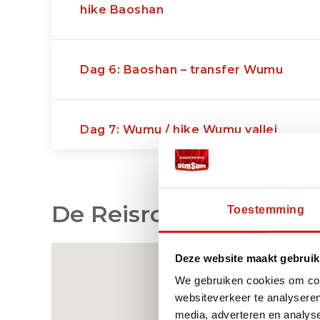
hike Baoshan
Dag 6: Baoshan – transfer Wumu
Dag 7: Wumu / hike Wumu vallei
Dag 8: Wumu
De Reisroute op de Ka
Toestemming
Dag 9: Wumu - transfer Tiger Leaping
Deze website maakt gebruik
Gorge
We gebruiken cookies om cont
websiteverkeer te analyseren
media, adverteren en analys