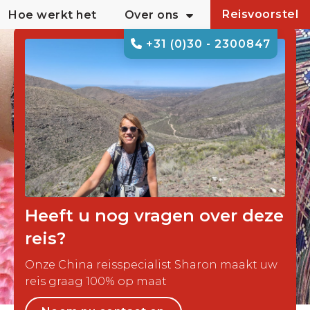
Reisvoorstel
Hoe werkt het
Over ons
+31 (0)30 - 2300847
Heeft u nog vragen over deze
reis?
Onze China reisspecialist Sharon maakt uw
reis graag 100% op maat