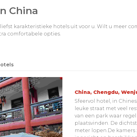
in China
iefst karakteristieke hotels uit voor u. Wilt u meer co
tra comfortabele opties.
otels
China, Chengdu, Wenj
Sfeervol hotel, in Chine
leuke straat met veel re
van een park waar rege
plaatsvinden. De dichtst
meter lopen.De kamers zi