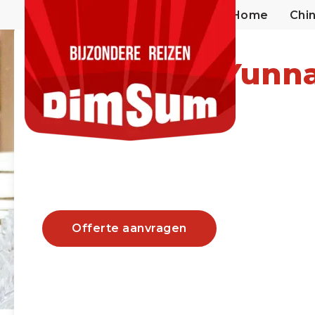
Home
Chi
Zuid China Yunna
Vanaf €1845
Offerte aanvragen