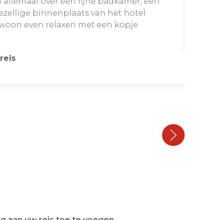
 allemaal over een fijne badkamer, een
 gezellige binnenplaats van het hotel
ewoon even relaxen met een kopje
reis
g aan uw reis toe te voegen.