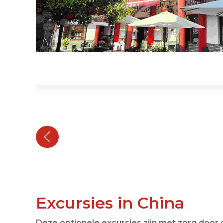
Excursies in China
Deze optionele excursies zijn met zorg door