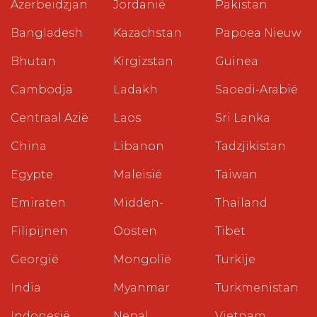
Azerbeidzjan
Jordanië
Pakistan
Bangladesh
Kazachstan
Papoea Nieuw
Bhutan
Kirgizstan
Guinea
Cambodja
Ladakh
Saoedi-Arabië
Centraal Azië
Laos
Sri Lanka
China
Libanon
Tadzjikistan
Egypte
Maleisië
Taiwan
Emiraten
Midden-
Thailand
Filipijnen
Oosten
Tibet
Georgië
Mongolië
Turkije
India
Myanmar
Turkmenistan
Indonesië
Nepal
Vietnam