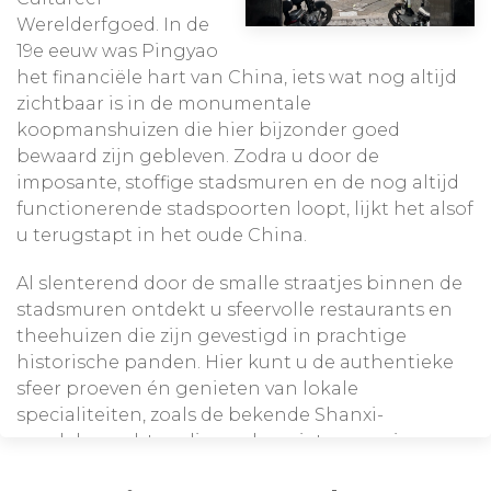
Werelderfgoed. In de
19e eeuw was Pingyao
het financiële hart van China, iets wat nog altijd
zichtbaar is in de monumentale
koopmanshuizen die hier bijzonder goed
bewaard zijn gebleven. Zodra u door de
imposante, stoffige stadsmuren en de nog altijd
functionerende stadspoorten loopt, lijkt het alsof
u terugstapt in het oude China.
Al slenterend door de smalle straatjes binnen de
stadsmuren ontdekt u sfeervolle restaurants en
theehuizen die zijn gevestigd in prachtige
historische panden. Hier kunt u de authentieke
sfeer proeven én genieten van lokale
specialiteiten, zoals de bekende Shanxi-
noedelgerechten die u zeker niet mag missen.
Houd er wel rekening mee dat Pingyao ook