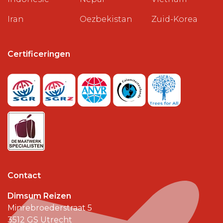
Iran
Oezbekistan
Zuid-Korea
Certificeringen
Contact
Dimsum Reizen
Minrebroederstraat 5
3512 GS
Utrecht