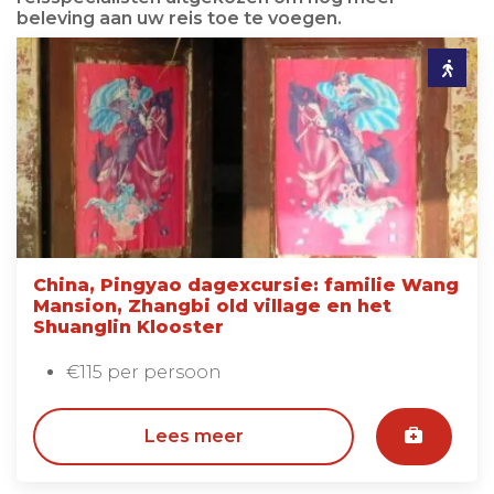
beleving aan uw reis toe te voegen.
China, Pingyao dagexcursie: familie Wang
Mansion, Zhangbi old village en het
Shuanglin Klooster
€115 per persoon
Lees meer