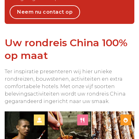
Neem nu contact op
Uw rondreis China 100%
op maat
Ter inspiratie presenteren wij hier unieke
rondreizen, bouwstenen, activiteiten en extra
comfortabele hotels. Met onze vijf soorten
belevingsactiviteiten wordt uw rondreis China
gegarandeerd ingericht naar uw smaak.