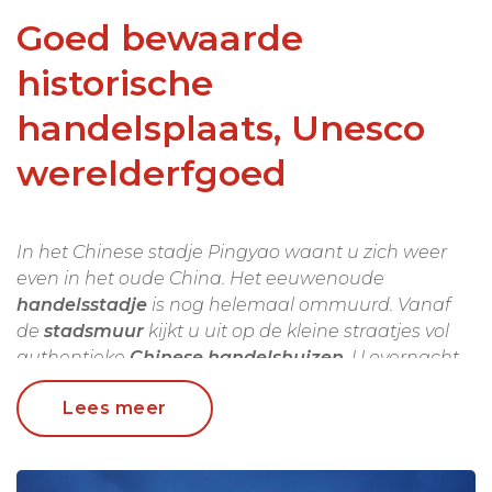
Goed bewaarde
historische
handelsplaats, Unesco
werelderfgoed
In het Chinese stadje Pingyao waant u zich weer
even in het oude China. Het eeuwenoude
handelsstadje
is nog helemaal ommuurd. Vanaf
de
stadsmuur
kijkt u uit op de kleine straatjes vol
authentieke
Chinese handelshuizen
. U overnacht
in een sfeervol traditioneel courtyardhotel binnen
Lees meer
de stadsmuren van de oude stad.
Tegenwoordig hebben ook de Chinese toeristen
hun weg naar Pingyao gevonden. Met name in