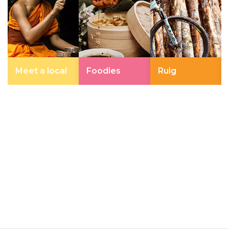
Meet a local
Foodies
Ruig