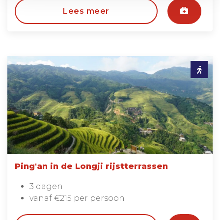
Lees meer
Ping'an in de Longji rijstterrassen
3 dagen
vanaf €215 per persoon