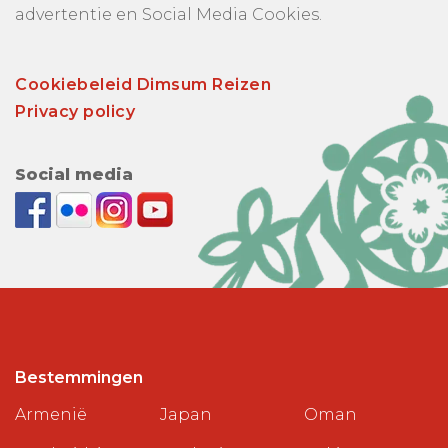
advertentie en Social Media Cookies.
Cookiebeleid Dimsum Reizen
Privacy policy
Social media
Bestemmingen
Armenië
Japan
Oman