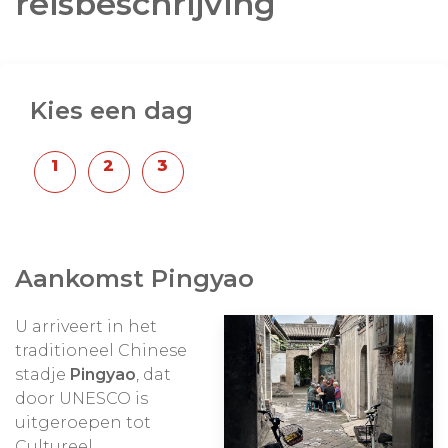
reisbeschrijving
Kies een dag
Aankomst Pingyao
U arriveert in het
traditioneel Chinese
stadje
Pingyao
, dat
door UNESCO is
uitgeroepen tot
Cultureel