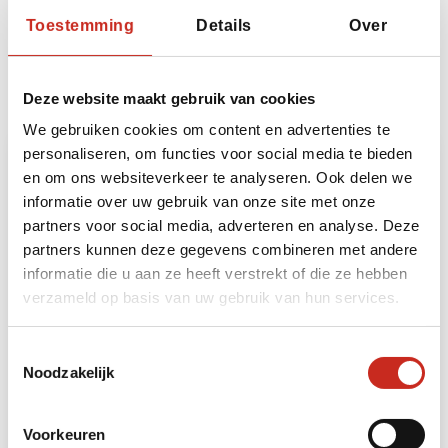
Toestemming
Details
Over
Bouwstenen
Heeft u ruimte voor nog meer beleving? Dan kunt
u uw reis naar China uitbreiden met de volgende
Deze website maakt gebruik van cookies
bouwstenen:
We gebruiken cookies om content en advertenties te
personaliseren, om functies voor social media te bieden
en om ons websiteverkeer te analyseren. Ook delen we
informatie over uw gebruik van onze site met onze
partners voor social media, adverteren en analyse. Deze
partners kunnen deze gegevens combineren met andere
informatie die u aan ze heeft verstrekt of die ze hebben
verzameld op basis van uw gebruik van hun services.
Toestemmingsselectie
Datong
Noodzakelijk
3 dagen
vanaf €285 per persoon
Voorkeuren