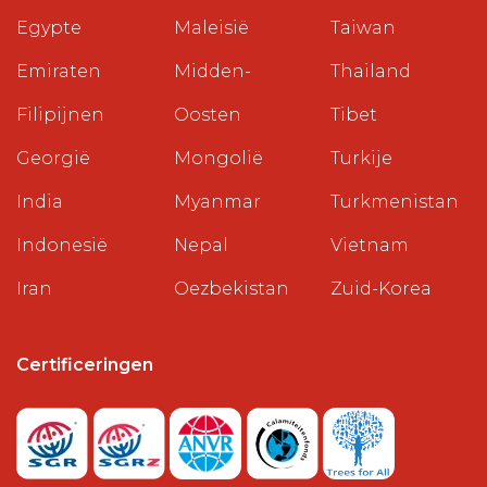
Egypte
Maleisië
Taiwan
Emiraten
Midden-
Thailand
Filipijnen
Oosten
Tibet
Georgië
Mongolië
Turkije
India
Myanmar
Turkmenistan
Indonesië
Nepal
Vietnam
Iran
Oezbekistan
Zuid-Korea
Certificeringen