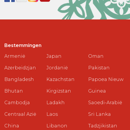
Bestemmingen
Armenië
Japan
Oman
Azerbeidzjan
Jordanië
Pakistan
Bangladesh
Kazachstan
Papoea Nieuw
Bhutan
Kirgizstan
Guinea
Cambodja
Ladakh
Saoedi-Arabië
Centraal Azië
Laos
Sri Lanka
China
Libanon
Tadzjikistan