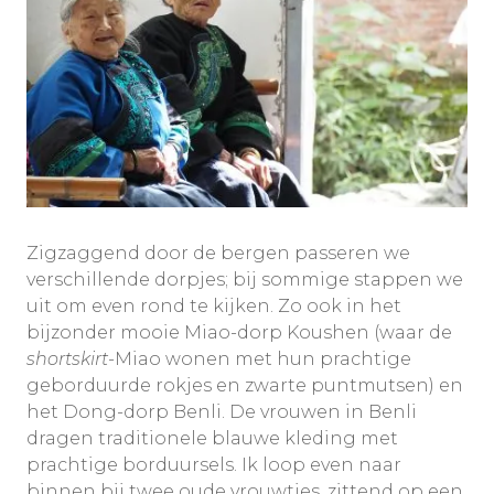
Zigzaggend door de bergen passeren we
verschillende dorpjes; bij sommige stappen we
uit om even rond te kijken. Zo ook in het
bijzonder mooie Miao-dorp Koushen (waar de
shortskirt
-Miao wonen met hun prachtige
geborduurde rokjes en zwarte puntmutsen) en
het Dong-dorp Benli. De vrouwen in Benli
dragen traditionele blauwe kleding met
prachtige borduursels. Ik loop even naar
binnen bij twee oude vrouwtjes, zittend op een