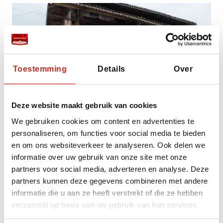
Toestemming
Details
Over
Deze website maakt gebruik van cookies
We gebruiken cookies om content en advertenties te
personaliseren, om functies voor social media te bieden
en om ons websiteverkeer te analyseren. Ook delen we
informatie over uw gebruik van onze site met onze
partners voor social media, adverteren en analyse. Deze
Maar Panhui blijkt een hartstikke leuke man
partners kunnen deze gegevens combineren met andere
die ons onderweg naar zijn bomen trots van
informatie die u aan ze heeft verstrekt of die ze hebben
alles vertelt. We gaan even op bezoek in het
verzameld op basis van uw gebruik van hun services.
huisje van zijn oom waar hij ons binnen
rondleidt, we kijken bij een paar vrouwen die