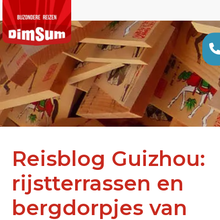
Reisblog Guizhou:
rijstterrassen en
bergdorpjes van