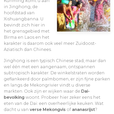
Kunming komt u aan
rivier
.
volkeren druk aan het kopen en verkopen zijn,
in Jinghong, de
iets wat de Bai rondom het Erhai meer doen en
hoofdstad van
de Naxi in Lijiang.
Xishuangbanna. U
bevindt zich hier in
het grensgebied met
Kortom; deze historische handelsroute laat u dit
Birma en Laos en het
deel van het veelzijdige en hedendaagse zuiden
karakter is daarom ook veel meer Zuidoost-
van China zien.
Aziatisch dan Chinees.
Jinghong is een typisch Chinese stad, maar dan
wel één met een aangenaam, ontspannen
subtropisch karakter. De winkelstraten worden
geflankeerd door palmbomen, er zijn fijne parken
en langs de Mekongrivier vindt u diverse
markten. Ook zijn er wijken waar de
Dai-
bevolking
woont. Probeer hier zeker eens het
eten van de Dai: een overheerlijke keuken. Wat
dacht u van
verse Mekongvis
of
ananasrijst
?