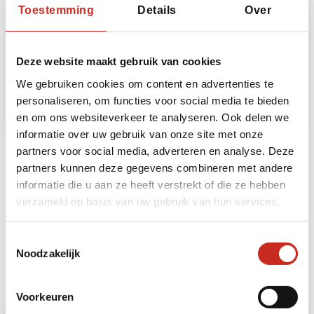
Toestemming
Details
Over
China, Lijiang, fietstocht Lashi & Baisha
€130 per persoon
Deze website maakt gebruik van cookies
We gebruiken cookies om content en advertenties te
Lees meer
personaliseren, om functies voor social media te bieden
en om ons websiteverkeer te analyseren. Ook delen we
informatie over uw gebruik van onze site met onze
partners voor social media, adverteren en analyse. Deze
partners kunnen deze gegevens combineren met andere
Bekijk alle excursies
informatie die u aan ze heeft verstrekt of die ze hebben
verzameld op basis van uw gebruik van hun services.
Bouwstenen
Toestemmingsselectie
Noodzakelijk
Heeft u ruimte voor nog meer beleving? Dan kunt
u uw reis naar China uitbreiden met de volgende
bouwstenen:
Voorkeuren