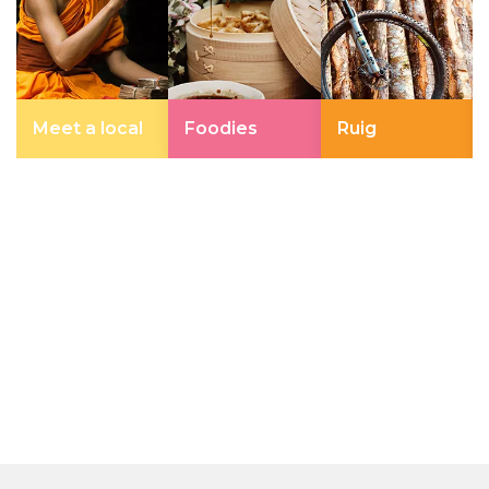
Meet a local
Foodies
Ruig