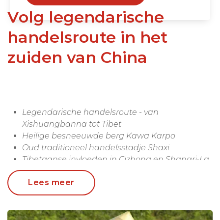
Volg legendarische
handelsroute in het
zuiden van China
Legendarische handelsroute - van
Xishuangbanna tot Tibet
Heilige besneeuwde berg Kawa Karpo
Oud traditioneel handelsstadje Shaxi
Tibetaanse invloeden in Cizhong en Shangri-La
Vershillende klerrijke volkeren als de Dai, Bai,
Lees meer
Wa, Lisu
"We hebben ontzettend genoten en heel veel