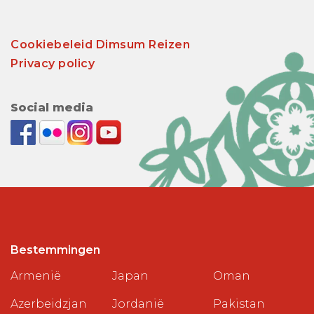
Cookiebeleid Dimsum Reizen
Privacy policy
Social media
Bestemmingen
Armenië
Japan
Oman
Azerbeidzjan
Jordanië
Pakistan