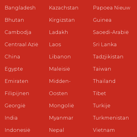
Bangladesh
Kazachstan
Papoea Nieuw
Bhutan
Kirgizstan
Guinea
Cambodja
Ladakh
Saoedi-Arabië
Centraal Azië
Laos
Sri Lanka
China
Libanon
Tadzjikistan
Egypte
Maleisië
Taiwan
Emiraten
Midden-
Thailand
Filipijnen
Oosten
Tibet
Georgië
Mongolië
Turkije
India
Myanmar
Turkmenistan
Indonesië
Nepal
Vietnam