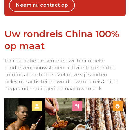
Neem nu contact op
Uw rondreis China 100%
op maat
Ter inspiratie presenteren wij hier unieke
rondreizen, bouwstenen, activiteiten en extra
comfortabele hotels. Met onze vijf soorten
belevingsactiviteiten wordt uw rondreis China
gegarandeerd ingericht naar uw smaak.