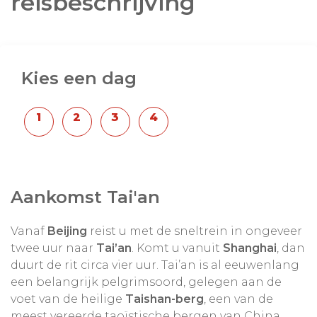
reisbeschrijving
bezielt. En als u de top bereikt zult u 100 jaar oud
worden. Loop mee met de 6 miljoen Chinese
pelgrims die u ieder jaar voorgaan en klim de
6000 (!) treden naar de 100 jaar! Waar wacht u
nog op?
Kies een dag
Ps: Maurice van
BNN 3 Op Reis
ging u voor naar
Qufu en klom naar de top van Taishan , geregeld
door Dimsum Reizen in 2017.
Deze bouwsteen is heel goed te combineren met:
Aankomst Tai'an
-
Beijing
-
Shanghai
Vanaf
Beijing
reist u met de sneltrein in ongeveer
- Zhengzhou
twee uur naar
Tai’an
. Komt u vanuit
Shanghai
, dan
duurt de rit circa vier uur. Tai’an is al eeuwenlang
-
Luoyang Longmen Grotten
een belangrijk pelgrimsoord, gelegen aan de
voet van de heilige
Taishan-berg
, een van de
Let op:
dit reisplan begint in Beijing maar het is
meest vereerde taoïstische bergen van China.