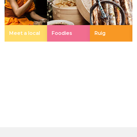
Meet a local
Foodies
Ruig