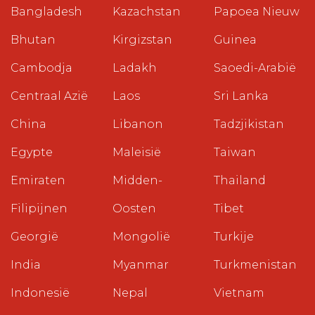
Bangladesh
Kazachstan
Papoea Nieuw
Bhutan
Kirgizstan
Guinea
Cambodja
Ladakh
Saoedi-Arabië
Centraal Azië
Laos
Sri Lanka
China
Libanon
Tadzjikistan
Egypte
Maleisië
Taiwan
Emiraten
Midden-
Thailand
Filipijnen
Oosten
Tibet
Georgië
Mongolië
Turkije
India
Myanmar
Turkmenistan
Indonesië
Nepal
Vietnam