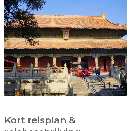
In Qufu kunt u het groteske en mooi
gerestaureerde wooncomplex van Confucius
bezoeken, evenals de Confucius-tempel en de
pagode - begraafplaats van de "Kong" familie. U
zult er veel Chinezen tegenkomen die een
pelgrimage hebben ondernomen om het
gedachtegoed van deze wijsgeer in allerlei
facetten te beleven. Het aaien van eeuwenoude
bomen, wierook branden als offer aan de kennis
en literatuur, het prevelen uit de ''The Great
Learning" , de teksten die aan Confucius worden
Bij de stad Tai'an, slechts anderhalf uur van Qufu
toegeschreven, u zult het allemaal zelf gaan
vandaan, ligt de legendarische heilige
beleven.
taoïstische pelgrimsberg Taishan
. Beroemd in
heel China en bekend bij elke religieuze Taoist
Kort reisplan &
want dit is de plek waar de zielen bijeenkomen in
het hiernamaals. Een klim naar boven reinigt en