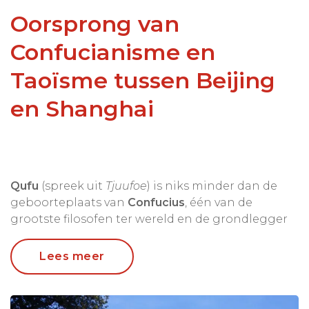
Oorsprong van
Confucianisme en
Taoïsme tussen Beijing
en Shanghai
Qufu
(spreek uit
Tjuufoe
)
is niks minder dan de
geboorteplaats van
Confucius
, één van de
grootste filosofen ter wereld en de grondlegger
van het Confucianisme. Zonder Confucius was
het wellicht heel anders gelopen in China want
Lees meer
tot op de dag van vandaag is de invloed van de
leer van deze heer te proeven in alle Chinese
voegen.