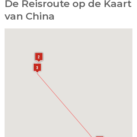
De Reisroute op de Kaart
berg goed voor u kunnen organiseren.
van China