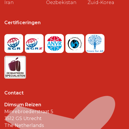
Iran
Oezbekistan
Zuid-Korea
Certificeringen
Contact
Dimsum Reizen
Minrebroederstraat 5
3512 GS
Utrecht
The Netherlands