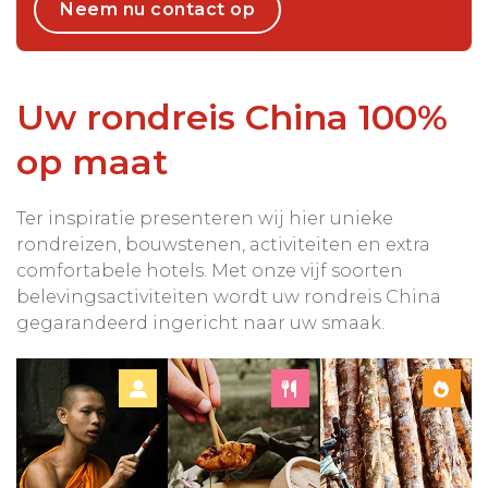
Neem nu contact op
Uw rondreis China 100%
op maat
Ter inspiratie presenteren wij hier unieke
rondreizen, bouwstenen, activiteiten en extra
comfortabele hotels. Met onze vijf soorten
belevingsactiviteiten wordt uw rondreis China
gegarandeerd ingericht naar uw smaak.