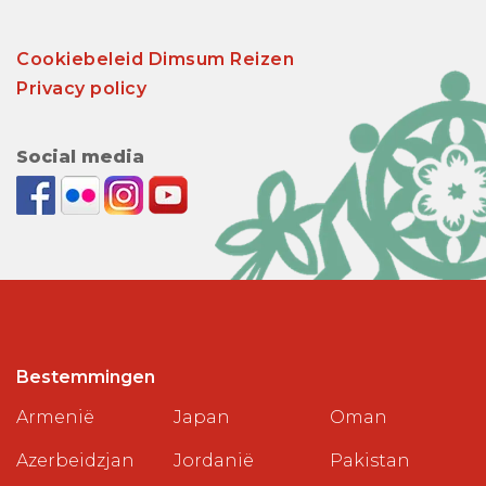
Cookiebeleid Dimsum Reizen
Privacy policy
Social media
Bestemmingen
Armenië
Japan
Oman
Azerbeidzjan
Jordanië
Pakistan