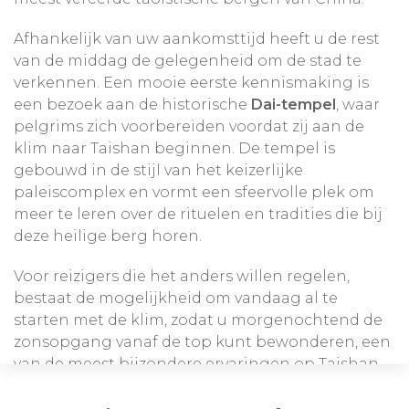
zeker ook mogelijk om de reis elders te laten
beginnen bijvoorbeeld vanuit Shanghai,
Afhankelijk van uw aankomsttijd heeft u de rest
Zhengzhou of Nanjing.
van de middag de gelegenheid om de stad te
verkennen. Een mooie eerste kennismaking is
een bezoek aan de historische
Dai-tempel
, waar
We bieden hier ook
leuke
excursies
aan die uw
pelgrims zich voorbereiden voordat zij aan de
reis nog completer maken. Kijk bij onze
excursies
klim naar Taishan beginnen. De tempel is
en kies zelf de excursies uit die u het meest
gebouwd in de stijl van het keizerlijke
aanspreken. In een aantal plaatsen is het
paleiscomplex en vormt een sfeervolle plek om
mogelijk om te kiezen voor een
comfortabeler
meer te leren over de rituelen en tradities die bij
hotel
dan het standaard hotel. Bij onze
hotels
deze heilige berg horen.
kunt u kijken waar dat mogelijk is en wat de
meerkosten bedragen.
Voor reizigers die het anders willen regelen,
bestaat de mogelijkheid om vandaag al te
starten met de klim, zodat u morgenochtend de
zonsopgang vanaf de top kunt bewonderen, een
van de meest bijzondere ervaringen op Taishan.
Bespreek deze optie vooraf met ons, zodat we de
planning en eventuele overnachtingen op de