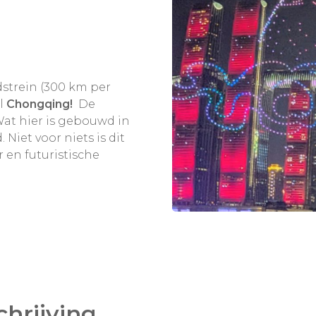
strein (300 km per
l
Chongqing!
De
Wat hier is gebouwd in
 Niet voor niets is dit
r en futuristische
ere boeddhistische
lijst ). Het ligt maar 40
oen mensen, dankt
t twee grote rivieren
chrijving