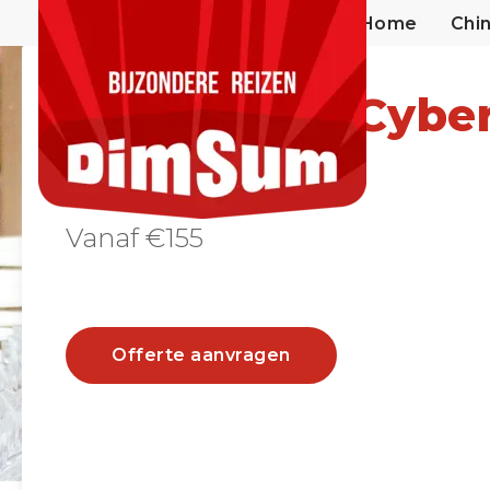
Home
Chi
Chongqing Cybe
City
Vanaf €155
Offerte aanvragen