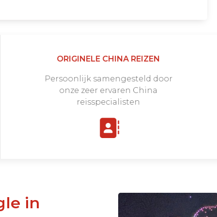
ORIGINELE CHINA REIZEN
Persoonlijk samengesteld door
onze zeer ervaren China
reisspecialisten