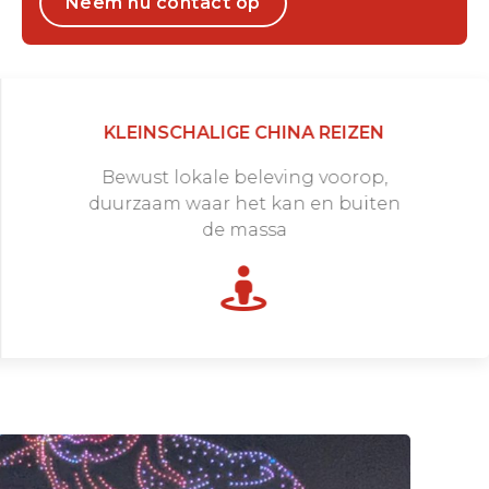
Neem nu contact op
KLEINSCHALIGE CHINA REIZEN
Bewust lokale beleving voorop,
duurzaam waar het kan en buiten
de massa