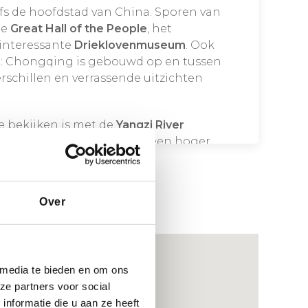
fs de hoofdstad van China. Sporen van
de
Great Hall of the People
, het
 interessante
Drieklovenmuseum
. Ook
uk: Chongqing is gebouwd op en tussen
rschillen en verrassende uitzichten
e bekijken is met de
Yangzi River
oad en u over de rivier naar een hoger
ht een prachtig panorama over de
kte wolkenkrabbers. Vooral ’s avonds is
l doet denken aan een mix tussen het
Over
ire hangbrug. Aanraders om van het
ountain Yi Ke Shu-platform
of het
r- en shoppingcomplex dat tegen de
ijkt op de iconische bruggen van de
 media te bieden en om ons
ze partners voor social
nformatie die u aan ze heeft