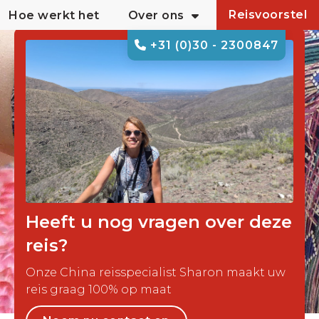
Reisvoorstel
Hoe werkt het
Over ons
+31 (0)30 - 2300847
Heeft u nog vragen over deze
reis?
Onze China reisspecialist Sharon maakt uw
reis graag 100% op maat