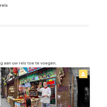
reis
g aan uw reis toe te voegen.