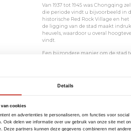
Van 1937 tot 1945 was Chongqing zel
 boeddhistische
an van China wordt
die periode vindt u bijvoorbeeld in 
p de Unesco
de zomer, is
historische Red Rock Village en het
 en in zeer goede staat
in uw reisplan.
de ligging van de stad maakt indr
 ook vele
heuvels, waardoor u overal hoogteve
es.
vindt.
an en alleen naar de
Een bijzondere manier om de stad t
t Chengdu beginnen?
Cableway
, die vertrekt bij Xinhua R
ij maken uw reis immers
gelegen stadsdeel brengt. Hier wac
eraard erop aangepast.
beboste heuvels en dicht opeengepa
de skyline een belevenis; het gehee
art van China
Details
moderne Pudong en een spectacula
uitzicht te genieten zijn het
South M
levendige
Hongyadong
, een cultuu
 van cookies
rotswand is gebouwd en direct uitk
ent en advertenties te personaliseren, om functies voor social
stad.
. Ook delen we informatie over uw gebruik van onze site met on
e. Deze partners kunnen deze gegevens combineren met andere i