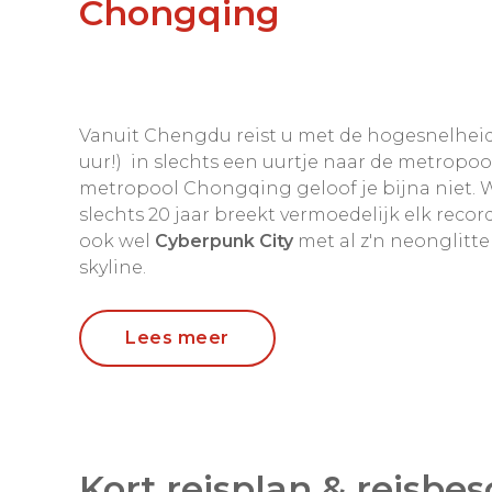
Chongqing
Vanuit Chengdu reist u met de hogesnelheid
uur!) in slechts een uurtje naar de metropoo
metropool Chongqing geloof je bijna niet. 
slechts 20 jaar breekt vermoedelijk elk record.
ook wel
Cyberpunk City
met al z'n neonglitte
skyline.
Nu je er toch bent, hop dan naar de bijzond
Lees meer
grotten bij Dazu (op de Unesco Werelderfgoed
minuten van Chongqing.
Met een bevolking van ondertussen 12 milj
Chongqing
haar ontwikkeling aan het feit da
Kort reisplan & reisbes