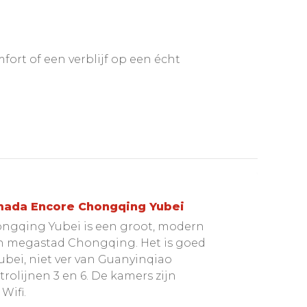
mfort of een verblijf op een écht
mada Encore Chongqing Yubei
ngqing Yubei is een groot, modern
an megastad Chongqing. Het is goed
Yubei, niet ver van Guanyinqiao
rolijnen 3 en 6. De kamers zijn
Wifi.