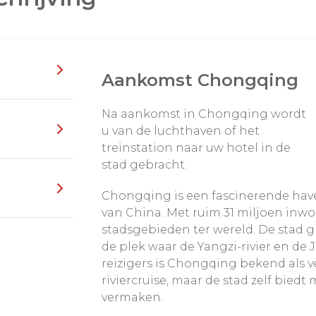
ing Rivier. Het
e een tweede Manhattan
s zijn hier niet op een
Aankomst Chongqing
ze stad die ook nog
 straten boven elkaar
Na aankomst in Chongqing wordt
ft. En wat dacht u van
u van de luchthaven of het
raast om zijn doel te
treinstation naar uw hotel in de
stad gebracht.
yline
een aantal fijne
Chongqing is een fascinerende hav
ft zoals het Chongqing
van China. Met ruim 31 miljoen inwo
raatjes
stadsgebieden ter wereld. De stad gr
oet u in
Dewyi Bar street
de plek waar de Yangzi-rivier en de 
lenteren of een ijsje eten
ast de bijzondere
reizigers is Chongqing bekend als v
d op Time Square. Op
s een topexcursie naar de
riviercruise, maar de stad zelf bie
s meedoen met
een groot contrast op
vermaken.