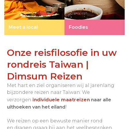
Meet a local
Foodies
Onze reisfilosofie in uw
rondreis Taiwan |
Dimsum Reizen
Met hart en ziel organiseren wij al jarenlang
bijzondere reizen naar Taiwan. We
verzorgen
individuele maatreizen
naar alle
uithoeken van het eiland
!
We reizen op een bewuste manier rond
en dragen graag bij aan het veelbesproken