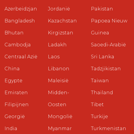
Azerbeidzjan
Jordanië
Pakistan
Bangladesh
Kazachstan
Papoea Nieuw
Bhutan
Kirgizstan
Guinea
Cambodja
Ladakh
Saoedi-Arabië
Centraal Azië
Laos
Sri Lanka
China
Libanon
Tadzjikistan
Egypte
Maleisië
Taiwan
Emiraten
Midden-
Thailand
Filipijnen
Oosten
Tibet
Georgië
Mongolië
Turkije
India
Myanmar
Turkmenistan