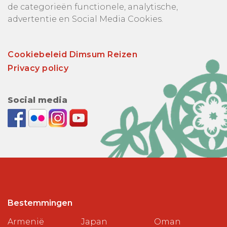
de categorieën functionele, analytische,
advertentie en Social Media Cookies.
Cookiebeleid Dimsum Reizen
Privacy policy
Social media
Bestemmingen
Armenië
Japan
Oman