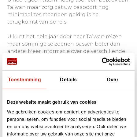
Taiwan maar zorg dat uw paspoort nog
minimaal zes maanden geldig is na
terugkomst van de reis.
U kunt het hele jaar door naar Taiwan reizen
maar sommige seizoenen passen beter dan
andere. Meer informatie over de verschillende
seizoenen vindt u
hier
Nog meer praktische tips over onder andere
Toestemming
Details
Over
geldzaken, tijdsverschil, elektriciteit, internet
en telefoneren leest u
hier
Deze website maakt gebruik van cookies
We gebruiken cookies om content en advertenties te
personaliseren, om functies voor social media te bieden
Foodies opgelet!
en om ons websiteverkeer te analyseren. Ook delen we
informatie over uw gebruik van onze site met onze