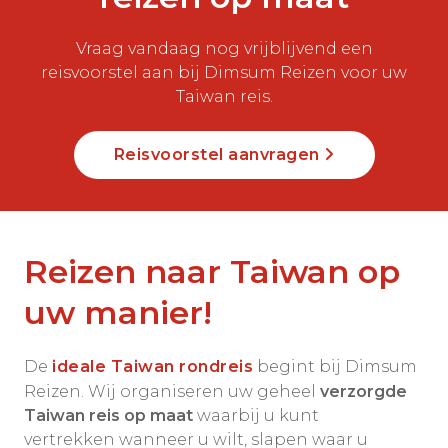
Vraag vandaag nog vrijblijvend een
reisvoorstel aan bij Dimsum Reizen voor uw
Taiwan reis.
Reisvoorstel aanvragen
Reizen naar Taiwan op
uw manier!
De
ideale Taiwan rondreis
begint bij Dimsum
Reizen. Wij organiseren uw geheel
verzorgde
Taiwan reis
op maat
waarbij u kunt
vertrekken wanneer u wilt, slapen waar u