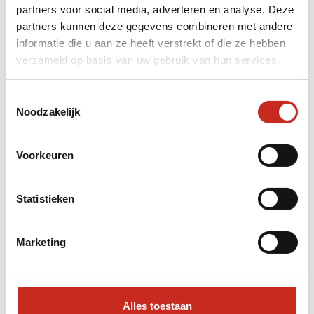
partners voor social media, adverteren en analyse. Deze
partners kunnen deze gegevens combineren met andere
informatie die u aan ze heeft verstrekt of die ze hebben
verzameld op basis van uw gebruik van hun services.
Toestemmingsselectie
Noodzakelijk
Voorkeuren
Statistieken
Marketing
Taiwan is een waar paradijs voor
voedselliefhebbers. De meest verse
zeevruchten en de lekkerste beef noodle,
oesteromelet en soep dumpling vind je op de
Alles toestaan