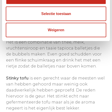
vele lokale avondmarkten.
Hieronder een aantal traditionele gerechten
Selectie toestaan
die misschien niet bovenaan uw foodlist staan
maar wel het proberen waard!
Weigeren
In Taiwan is
bubble thee
een nationale drank.
Het is een combinatie van thee, melk,
vruchtensiroop en taaie tapioca balletjes die
de bubbels maken. Even goed schudden voor
een flinke schuimkraag en drink het met een
rietje zodat de balletjes naar boven komen.
Stinky tofu
is een gerecht waar de meesten wel
van hebben gehoord maar weinig ook
daadwerkelijk hebben geproefd. De reden
hiervoor is de geur. Het stinkt echt naar
gefermenteerde tofu maar als je de aroma
negeert is het eigenlijk best lekker.