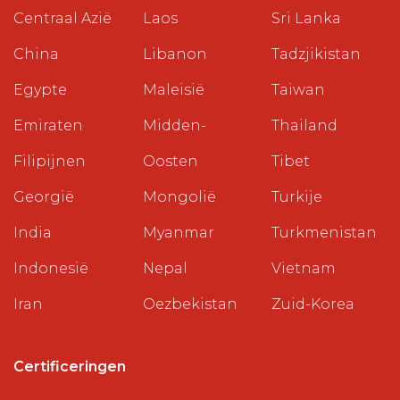
Centraal Azië
Laos
Sri Lanka
China
Libanon
Tadzjikistan
Egypte
Maleisië
Taiwan
Emiraten
Midden-
Thailand
Filipijnen
Oosten
Tibet
Georgië
Mongolië
Turkije
India
Myanmar
Turkmenistan
Indonesië
Nepal
Vietnam
Iran
Oezbekistan
Zuid-Korea
Certificeringen