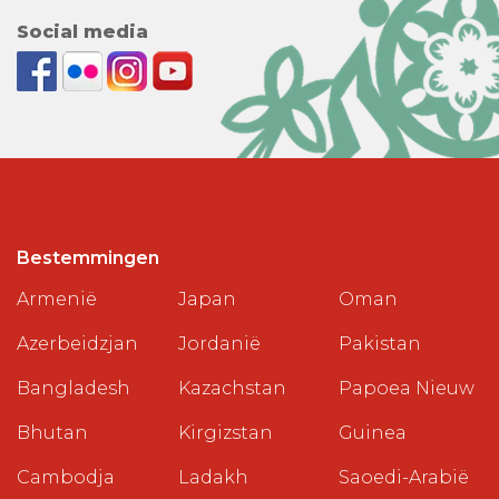
Social media
Bestemmingen
Armenië
Japan
Oman
Azerbeidzjan
Jordanië
Pakistan
Bangladesh
Kazachstan
Papoea Nieuw
Bhutan
Kirgizstan
Guinea
Cambodja
Ladakh
Saoedi-Arabië