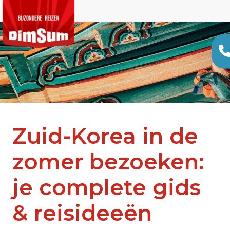
Zuid-Korea in de
zomer bezoeken:
je complete gids
& reisideeën