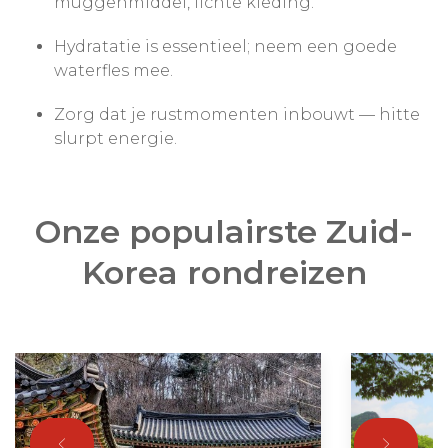
muggenmiddel, lichte kleding.
Hydratatie is essentieel; neem een goede
waterfles mee.
Zorg dat je rustmomenten inbouwt — hitte
slurpt energie.
Onze populairste Zuid-
Korea rondreizen