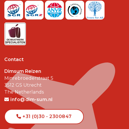
Contact
Dimsum Reizen
Minrebroederstraat 5
3512 GS
Utrecht
The Netherlands
info@dim-sum.nl
+31 (0)30 - 2300847