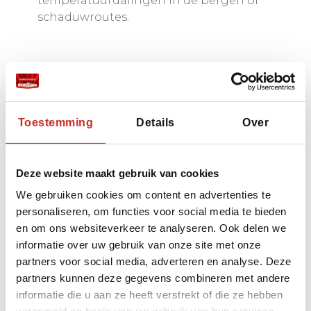
temperatuurdalingen in de bergen of
schaduwroutes.
Cultuur, stad & dorpen
In Seoul en andere steden: wandeling door
Toestemming
Details
Over
oude wijken, foodtrails, musea, galerijen,
straatleven.
Deze website maakt gebruik van cookies
‘s Avonds leven steden op: nachtmarkten,
lichte shows, live muziek.
We gebruiken cookies om content en advertenties te
personaliseren, om functies voor social media te bieden
Slapen in een dorpsomgeving (hanok,
en om ons websiteverkeer te analyseren. Ook delen we
platteland) betekent vaak rust en koelere
informatie over uw gebruik van onze site met onze
nachten.
partners voor social media, adverteren en analyse. Deze
partners kunnen deze gegevens combineren met andere
informatie die u aan ze heeft verstrekt of die ze hebben