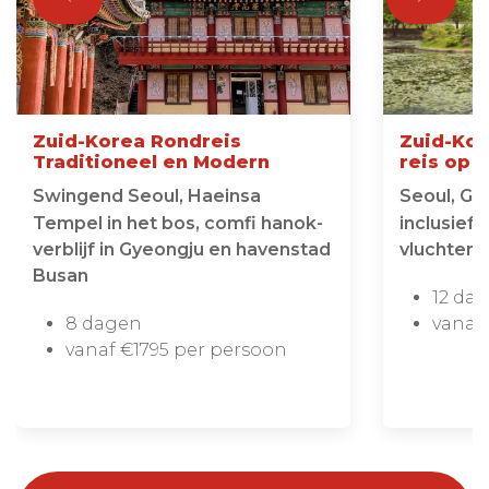
Zuid-Korea Rondreis
Zuid-Ko
Traditioneel en Modern
reis op 
Swingend Seoul, Haeinsa
Seoul, Gy
Tempel in het bos, comfi hanok-
inclusief 
verblijf in Gyeongju en havenstad
vluchten 
Busan
12 da
8 dagen
vanaf
vanaf €1795 per persoon