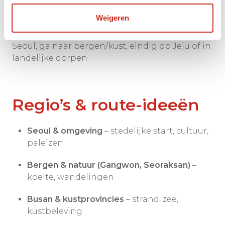
Weigeren
Je kunt deze bouwstenen mixen: begin in
Seoul, ga naar bergen/kust, eindig op Jeju of in
landelijke dorpen
Regio’s & route-ideeën
Seoul & omgeving
– stedelijke start, cultuur,
paleizen
Bergen & natuur (Gangwon, Seoraksan)
–
koelte, wandelingen
Busan & kustprovincies
– strand, zee,
kustbeleving