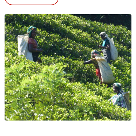
Maak kennis met de veelzijdigheid van het
compacte eiland
Boottocht door de lagunes en op jeep safari bij
Wilpattu
Spot tientallen dolfijnen
Kom tot rust bij het tropische strand bij Waikall
Verblijf aan de rand van het safari park
De kerstvakantie is een ideale periode om Sri
Lanka met uw eigen gezin te bezoeken. Strand,
natuurparken, een snufje cultuur en
geschiedenis.
Safari's
,
dolfijnen
spotten
,
kanoën in
de jungle
, een waar
avontuur
. Het klimaat is
heerlijk in december eendere reis is
geconcentreerd op het westelijk deel van Sri
Lanka, waar dan geen moesson is. De
reisafstanden zijn niet te groot, terwijl het
landschappelijk erg afwisselend
is. Een heerlijke
tropische break dus.