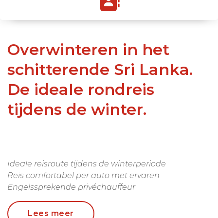
Overwinteren in het
schitterende Sri Lanka.
De ideale rondreis
tijdens de winter.
Ideale reisroute tijdens de winterperiode
Reis comfortabel per auto met ervaren
Engelssprekende privéchauffeur
U verblijft in zorgvuldig geselecteerde, comfortabele
en kleinschalige Dimsum-accommodaties
Lees meer