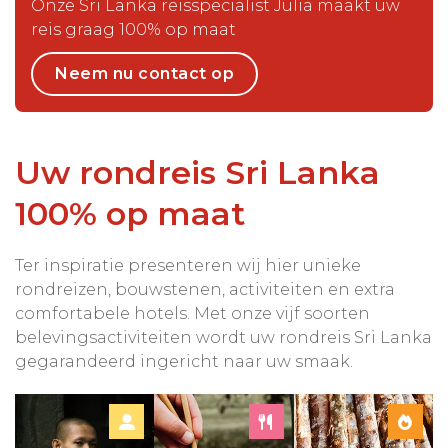
Onze Sri Lanka reisspecialist Julia maakt uw
reis graag 100% op maat
Neem nu contact op
Uw rondreis Sri Lanka
100% op maat
Ter inspiratie presenteren wij hier unieke
rondreizen, bouwstenen, activiteiten en extra
comfortabele hotels. Met onze vijf soorten
belevingsactiviteiten wordt uw rondreis Sri Lanka
gegarandeerd ingericht naar uw smaak.