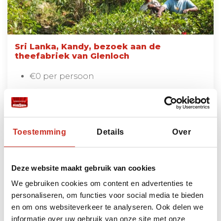
Sri Lanka, Kandy, bezoek aan de
theefabriek van Glenloch
€0 per persoon
Lees meer
Toestemming
Details
Over
Bekijk alle excursies
Deze website maakt gebruik van cookies
We gebruiken cookies om content en advertenties te
personaliseren, om functies voor social media te bieden
Bouwstenen
en om ons websiteverkeer te analyseren. Ook delen we
informatie over uw gebruik van onze site met onze
Heeft u ruimte voor nog meer beleving? Dan kunt