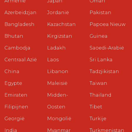
Armenië
Japan
Oman
Azerbeidzjan
Jordanië
Pakistan
Bangladesh
Kazachstan
Papoea Nieuw
Bhutan
Kirgizstan
Guinea
Cambodja
Ladakh
Saoedi-Arabië
Centraal Azië
Laos
Sri Lanka
China
Libanon
Tadzjikistan
Egypte
Maleisië
Taiwan
Emiraten
Midden-
Thailand
Filipijnen
Oosten
Tibet
Georgië
Mongolië
Turkije
India
Myanmar
Turkmenistan