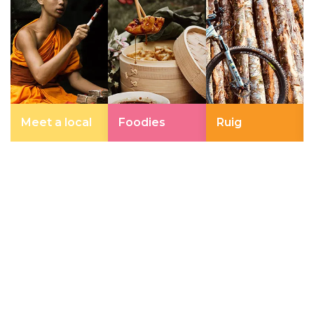
Meet a local
Foodies
Ruig