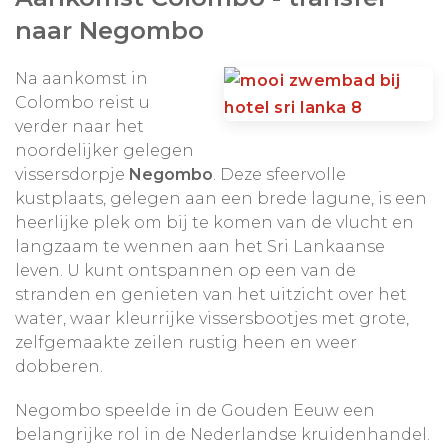
uit die u het meest aanspreken.
naar Negombo
Zin om even weg te dromen naar deze heerlijke
Na aankomst in
reis?
Bekijk dan hier ons Dimsum fotoalbum.
Colombo reist u
verder naar het
noordelijker gelegen
Uiteraard kan de reis nog geheel aan uw wensen
vissersdorpje
Negombo
. Deze sfeervolle
aangepast worden en is deze reis ook mogelijk
kustplaats, gelegen aan een brede lagune, is een
buiten de kerstvakantie om.
heerlijke plek om bij te komen van de vlucht en
langzaam te wennen aan het Sri Lankaanse
leven. U kunt ontspannen op een van de
stranden en genieten van het uitzicht over het
water, waar kleurrijke vissersbootjes met grote,
zelfgemaakte zeilen rustig heen en weer
dobberen.
Negombo speelde in de Gouden Eeuw een
belangrijke rol in de Nederlandse kruidenhandel.