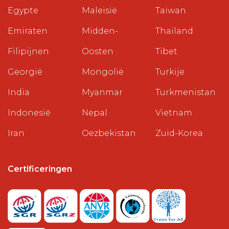
Egypte
Maleisië
Taiwan
Emiraten
Midden-
Thailand
Filipijnen
Oosten
Tibet
Georgië
Mongolië
Turkije
India
Myanmar
Turkmenistan
Indonesië
Nepal
Vietnam
Iran
Oezbekistan
Zuid-Korea
Certificeringen