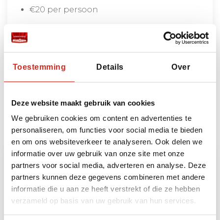
€20 per persoon
Lees meer
Toestemming
Details
Over
Bouwstenen
Deze website maakt gebruik van cookies
Heeft u ruimte voor nog meer beleving? Dan kunt
We gebruiken cookies om content en advertenties te
u uw reis naar Sri Lanka uitbreiden met de
personaliseren, om functies voor social media te bieden
volgende bouwstenen:
en om ons websiteverkeer te analyseren. Ook delen we
informatie over uw gebruik van onze site met onze
partners voor social media, adverteren en analyse. Deze
partners kunnen deze gegevens combineren met andere
informatie die u aan ze heeft verstrekt of die ze hebben
verzameld op basis van uw gebruik van hun services.