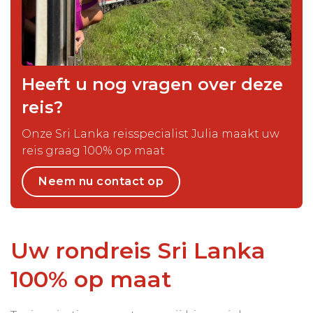
Heeft u nog vragen over deze
reis?
Onze Sri Lanka reisspecialist Julia maakt uw
reis graag 100% op maat
Neem nu contact op
Uw rondreis Sri Lanka
100% op maat