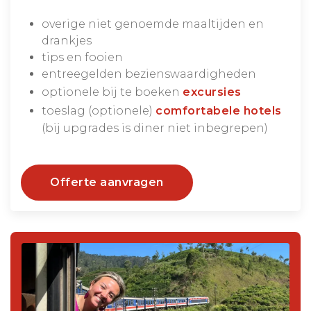
overige niet genoemde maaltijden en
drankjes
tips en fooien
entreegelden bezienswaardigheden
optionele bij te boeken
excursies
toeslag (optionele)
comfortabele hotels
(bij upgrades is diner niet inbegrepen)
Offerte aanvragen