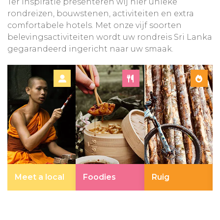
Ter inspiratie presenteren wij hier unieke
rondreizen, bouwstenen, activiteiten en extra
comfortabele hotels. Met onze vijf soorten
belevingsactiviteiten wordt uw rondreis Sri Lanka
gegarandeerd ingericht naar uw smaak.
Meet a local
Foodies
Ruig