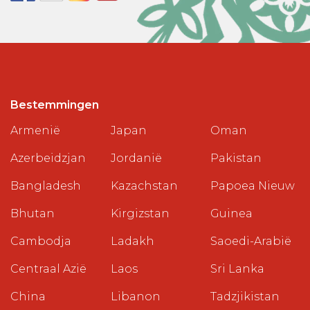
Bestemmingen
Armenië
Japan
Oman
Azerbeidzjan
Jordanië
Pakistan
Bangladesh
Kazachstan
Papoea Nieuw
Bhutan
Kirgizstan
Guinea
Cambodja
Ladakh
Saoedi-Arabië
Centraal Azië
Laos
Sri Lanka
China
Libanon
Tadzjikistan