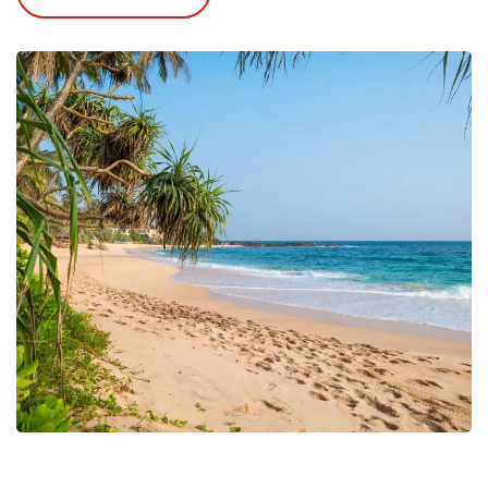
De
baai bij Tangalle
is een van de grootste van het
gehele eiland. De stranden uitgestrekt en er is een
gezellig authentiek stadscentrum
. In het stadje
staat een
Nederlands fort
uit de koloniale tijd.
Tangalle is ook erg geliefd bij
snorkelaars
, er
bevindt zich namelijk een groot
kleurrijk koraalrif
dichtbij de kust.
De Yala moesson waait van mei tot en met
september aan de zuidwestkust, waarbij de
hevigste buien in mei en juni vallen. Dat wil niet
zeggen dat u in deze periode elke dag in de regen
zit aan de zuidwestkust; de hevige buien zijn
doorgaans maar van korte duur en vallen vrijwel
altijd in de middag.
De beste periode voor een strandverblijf aan de