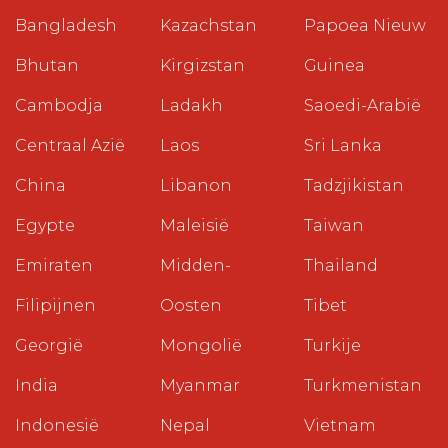
Bangladesh
Kazachstan
Papoea Nieuw
Bhutan
Kirgizstan
Guinea
Cambodja
Ladakh
Saoedi-Arabië
Centraal Azië
Laos
Sri Lanka
China
Libanon
Tadzjikistan
Egypte
Maleisië
Taiwan
Emiraten
Midden-
Thailand
Filipijnen
Oosten
Tibet
Georgië
Mongolië
Turkije
India
Myanmar
Turkmenistan
Indonesië
Nepal
Vietnam