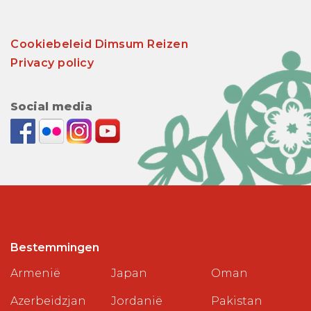
Cookiebeleid Dimsum Reizen
Privacy policy
Social media
Bestemmingen
Armenië
Japan
Oman
Azerbeidzjan
Jordanië
Pakistan