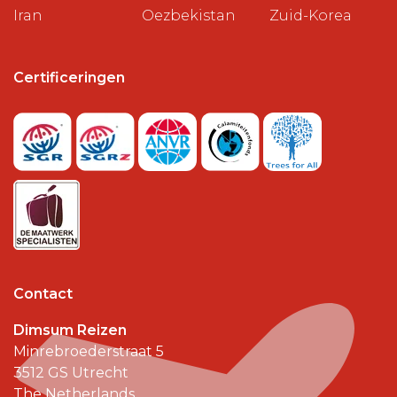
Iran
Oezbekistan
Zuid-Korea
Certificeringen
Contact
Dimsum Reizen
Minrebroederstraat 5
3512 GS
Utrecht
The Netherlands