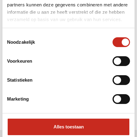
partners kunnen deze gegevens combineren met andere
Liever meteen contact met
informatie die u aan ze heeft verstrekt of die ze hebben
verzameld op basis van uw gebruik van hun services.
Sharon ?
Bel: 030 2300847
Toestemmingsselectie
Mail: info@dim-sum.nl
Noodzakelijk
Voorkeuren
Statistieken
Marketing
Alles toestaan