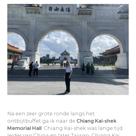
Na een zeer grote ronde langs het
ontbijtbuffet ga ik naar de
Chiang Kai-shek
Memorial Hall
. Chiang Kai-shek was lange tijd
leider van China en later Taiwan. Chiang Kai