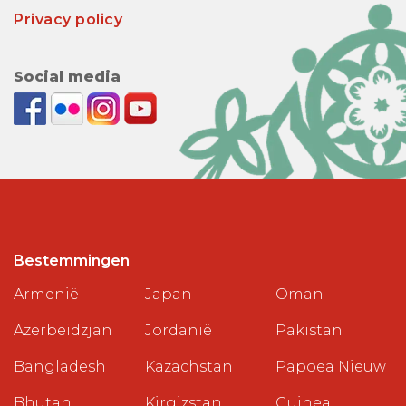
Privacy policy
Social media
Bestemmingen
Armenië
Japan
Oman
Azerbeidzjan
Jordanië
Pakistan
Bangladesh
Kazachstan
Papoea Nieuw
Bhutan
Kirgizstan
Guinea