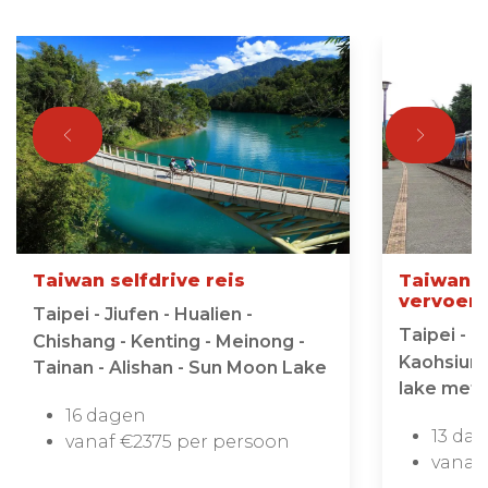
Taiwan selfdrive reis
Taiwan r
vervoer
Taipei - Jiufen - Hualien -
Taipei - C
Chishang - Kenting - Meinong -
Kaohsiung
Tainan - Alishan - Sun Moon Lake
lake met 
16 dagen
13 da
vanaf €2375 per persoon
vanaf