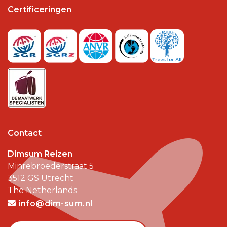
Certificeringen
Contact
Dimsum Reizen
Minrebroederstraat 5
3512 GS
Utrecht
The Netherlands
info@dim-sum.nl