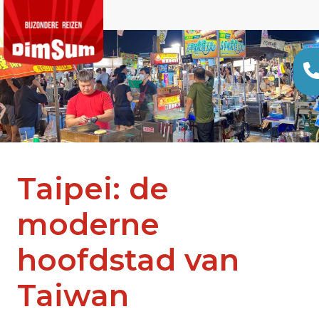
Taipei: de
moderne
hoofdstad van
Taiwan