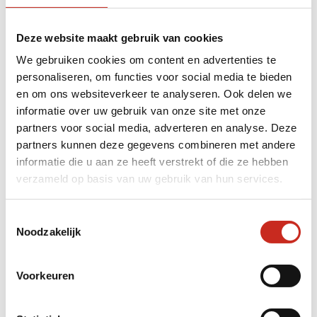
Deze website maakt gebruik van cookies
We gebruiken cookies om content en advertenties te
personaliseren, om functies voor social media te bieden
en om ons websiteverkeer te analyseren. Ook delen we
informatie over uw gebruik van onze site met onze
partners voor social media, adverteren en analyse. Deze
partners kunnen deze gegevens combineren met andere
informatie die u aan ze heeft verstrekt of die ze hebben
verzameld op basis van uw gebruik van hun services.
In de avond gaan we eten bij Noodle 3, een
geliefd noodle-restaurant in Taipei dat een
Toestemmingsselectie
Noodzakelijk
vermelding in de Michelin-gids heeft. Het
noemt zichzelf ook wel “The Rolls Royce van de
Beef Noodles”. Het restaurant is eenvoudig,
Voorkeuren
maar heeft een fijne ambiance. Het heeft een
open keuken waar dampende pannen