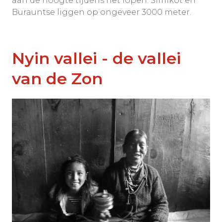
aan de hoogte tijdens het lopen. Simikot en
Burauntse liggen op ongeveer 3000 meter.
Nyin vallei - de vallei
van de Zon