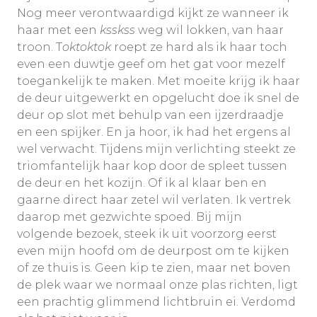
Nog meer verontwaardigd kijkt ze wanneer ik
haar met een
ksskss
weg wil lokken, van haar
troon. T
oktoktok
roept ze hard als ik haar toch
even een duwtje geef om het gat voor mezelf
toegankelijk te maken. Met moeite krijg ik haar
de deur uitgewerkt en opgelucht doe ik snel de
deur op slot met behulp van een ijzerdraadje
en een spijker. En ja hoor, ik had het ergens al
wel verwacht. Tijdens mijn verlichting steekt ze
triomfantelijk haar kop door de spleet tussen
de deur en het kozijn. Of ik al klaar ben en
gaarne direct haar zetel wil verlaten. Ik vertrek
daarop met gezwichte spoed. Bij mijn
volgende bezoek, steek ik uit voorzorg eerst
even mijn hoofd om de deurpost om te kijken
of ze thuis is. Geen kip te zien, maar net boven
de plek waar we normaal onze plas richten, ligt
een prachtig glimmend lichtbruin ei. Verdomd