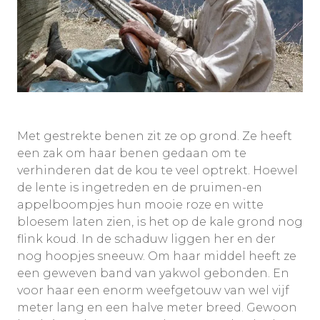
Met gestrekte benen zit ze op grond. Ze heeft
een zak om haar benen gedaan om te
verhinderen dat de kou te veel optrekt. Hoewel
de lente is ingetreden en de pruimen-en
appelboompjes hun mooie roze en witte
bloesem laten zien, is het op de kale grond nog
flink koud. In de schaduw liggen her en der
nog hoopjes sneeuw. Om haar middel heeft ze
een geweven band van yakwol gebonden. En
voor haar een enorm weefgetouw van wel vijf
meter lang en een halve meter breed. Gewoon