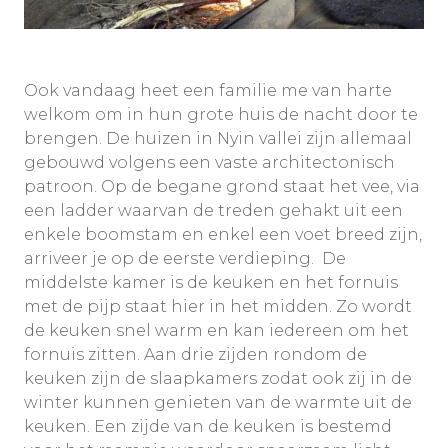
Ook vandaag heet een familie me van harte
welkom om in hun grote huis de nacht door te
brengen. De huizen in Nyin vallei zijn allemaal
gebouwd volgens een vaste architectonisch
patroon. Op de begane grond staat het vee, via
een ladder waarvan de treden gehakt uit een
enkele boomstam en enkel een voet breed zijn,
arriveer je op de eerste verdieping. De
middelste kamer is de keuken en het fornuis
met de pijp staat hier in het midden. Zo wordt
de keuken snel warm en kan iedereen om het
fornuis zitten. Aan drie zijden rondom de
keuken zijn de slaapkamers zodat ook zij in de
winter kunnen genieten van de warmte uit de
keuken. Een zijde van de keuken is bestemd