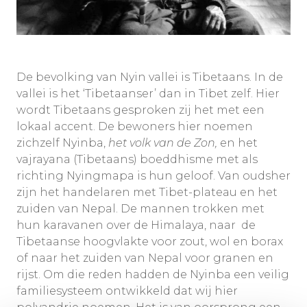
De bevolking van Nyin vallei is Tibetaans. In de
vallei is het ‘Tibetaanser’ dan in Tibet zelf. Hier
wordt Tibetaans gesproken zij het met een
lokaal accent. De bewoners hier noemen
zichzelf Nyinba,
het volk van de Zon,
en het
vajrayana (Tibetaans) boeddhisme met als
richting Nyingmapa is hun geloof. Van oudsher
zijn het handelaren met Tibet-plateau en het
zuiden van Nepal. De mannen trokken met
hun karavanen over de Himalaya, naar de
Tibetaanse hoogvlakte voor zout, wol en borax
of naar het zuiden van Nepal voor granen en
rijst. Om die reden hadden de Nyinba een veilig
familiesysteem ontwikkeld dat wij hier