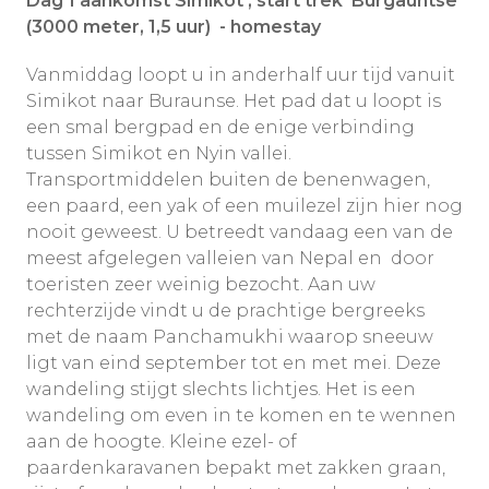
Dag 1 aankomst Simikot , start trek Burgauntse
(3000 meter, 1,5 uur) - homestay
Vanmiddag loopt u in anderhalf uur tijd vanuit
Simikot naar Buraunse. Het pad dat u loopt is
een smal bergpad en de enige verbinding
tussen Simikot en Nyin vallei.
Transportmiddelen buiten de benenwagen,
een paard, een yak of een muilezel zijn hier nog
nooit geweest. U betreedt vandaag een van de
meest afgelegen valleien van Nepal en door
toeristen zeer weinig bezocht. Aan uw
rechterzijde vindt u de prachtige bergreeks
met de naam Panchamukhi waarop sneeuw
ligt van eind september tot en met mei. Deze
wandeling stijgt slechts lichtjes. Het is een
wandeling om even in te komen en te wennen
aan de hoogte. Kleine ezel- of
paardenkaravanen bepakt met zakken graan,