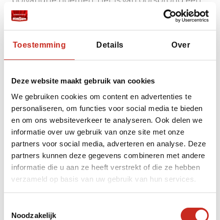
polyandrie noemen. Het is van oorsprong een
matriarchale samenleving waarbij de vrouw
meerdere broers trouwt. De vrouw heeft niet
alleen het gezag over het huishouden, ook
Toestemming
Details
Over
draagt zij zorg voor het juiste onderhoud van
de goden en naga's. Zij wordt gezien als de spil
van het huishouden. Zo zijn de taken voor het
Deze website maakt gebruik van cookies
onderhouden van de familie strak verdeeld
onder de broers en aangezien er handel
We gebruiken cookies om content en advertenties te
gedreven moet worden en een man dus vaak
personaliseren, om functies voor social media te bieden
weken weg kan zijn, is er altijd wel een andere
en om ons websiteverkeer te analyseren. Ook delen we
man om voor het oogsten van de velden of het
informatie over uw gebruik van onze site met onze
hoeden van de schapen te zorgen .
partners voor social media, adverteren en analyse. Deze
Tegelijkertijd waarborgt en verrijkt dit systeem
partners kunnen deze gegevens combineren met andere
het familiekapitaal en zorgt het ervoor dat er
informatie die u aan ze heeft verstrekt of die ze hebben
niet te veel kinderen worden geboren.
verzameld op basis van uw gebruik van hun services.
Met het opdrogen van de grote karavanen
Toestemmingsselectie
raakte ook polyandrie in de Nyin vallei in het
Noodzakelijk