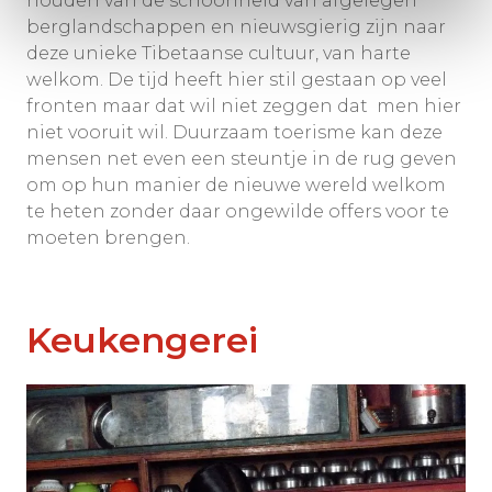
houden van de schoonheid van afgelegen
berglandschappen en nieuwsgierig zijn naar
deze unieke Tibetaanse cultuur, van harte
welkom. De tijd heeft hier stil gestaan op veel
fronten maar dat wil niet zeggen dat men hier
niet vooruit wil. Duurzaam toerisme kan deze
mensen net even een steuntje in de rug geven
om op hun manier de nieuwe wereld welkom
te heten zonder daar ongewilde offers voor te
moeten brengen.
Keukengerei