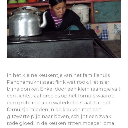
In het kleine keukentje van het familiehuis
Panchamukhi staat flink wat rook. Het is er
bijna donker. Enkel door een klein raampje valt
een lichtstraal precies op het fornuis waarop
een grote metalen waterketel staat. Uit het
fornuisje midden in de keuken met een
gitzwarte pijp naar boven, schijnt een zwak
rode gloed. In de keuken zitten moeder, oma