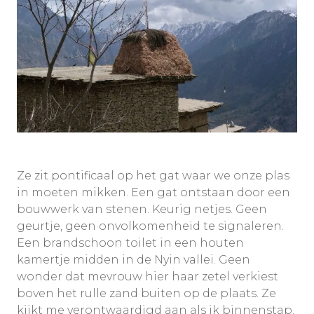
Ze zit pontificaal op het gat waar we onze plas
in moeten mikken. Een gat ontstaan door een
bouwwerk van stenen. Keurig netjes. Geen
geurtje, geen onvolkomenheid te signaleren.
Een brandschoon toilet in een houten
kamertje midden in de Nyin vallei. Geen
wonder dat mevrouw hier haar zetel verkiest
boven het rulle zand buiten op de plaats. Ze
kijkt me verontwaardigd aan als ik binnenstap.