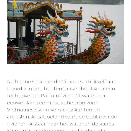
Na het bezoek aan de Citadel stap ik zelf aan
boord van een houten drakenboot voor een
tocht over de Parfumrivier. Dit water is al
eeuwenlang een inspiratiebron voor
Vietnamese schrijvers, muzikanten en
artiesten. Al kabbelend vaart de boot over de
rivier en ik staar naar het water en de kades.
Mijn tip is om deze boottocht tijdens de