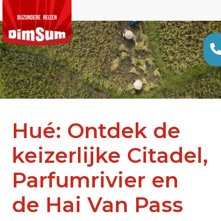
Hué: Ontdek de
keizerlijke Citadel,
Parfumrivier en
de Hai Van Pass