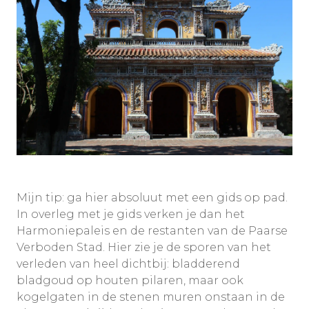
Mijn tip: ga hier absoluut met een gids op pad.
In overleg met je gids verken je dan het
Harmoniepaleis en de restanten van de Paarse
Verboden Stad. Hier zie je de sporen van het
verleden van heel dichtbij: bladderend
bladgoud op houten pilaren, maar ook
kogelgaten in de stenen muren onstaan in de