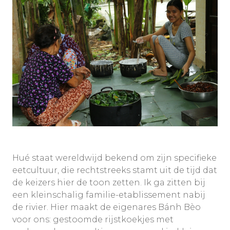
Hué staat wereldwijd bekend om zijn specifieke
eetcultuur, die rechtstreeks stamt uit de tijd dat
de keizers hier de toon zetten. Ik ga zitten bij
een kleinschalig familie-etablissement nabij
de rivier. Hier maakt de eigenares Bánh Bèo
voor ons: gestoomde rijstkoekjes met