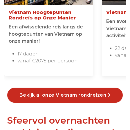
Vietnam Hoogtepunten
Vietnam 
Rondreis op Onze Manier
Een avontu
Een afwisselende reis langs de
Vietnam b
hoogtepunten van Vietnam op
activiteit
onze manier!
22 da
17 dagen
vanaf
vanaf €2075 per persoon
Bekijk al onze Vietnam rondreizen
Sfeervol overnachten