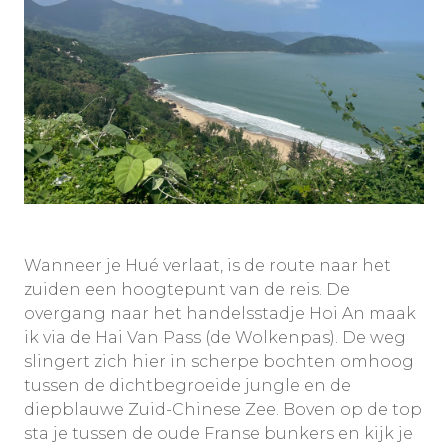
Wanneer je Hué verlaat, is de route naar het
zuiden een hoogtepunt van de reis. De
overgang naar het handelsstadje Hoi An maak
ik via de Hai Van Pass (de Wolkenpas). De weg
slingert zich hier in scherpe bochten omhoog
tussen de dichtbegroeide jungle en de
diepblauwe Zuid-Chinese Zee. Boven op de top
sta je tussen de oude Franse bunkers en kijk je