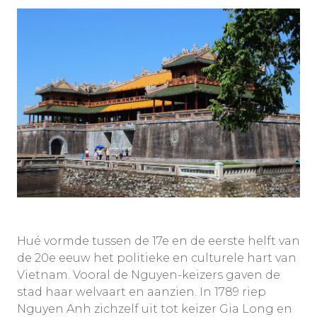
Hué vormde tussen de 17e en de eerste helft van
de 20e eeuw het politieke en culturele hart van
Vietnam. Vooral de Nguyen-keizers gaven de
stad haar welvaart en aanzien. In 1789 riep
Nguyen Anh zichzelf uit tot keizer Gia Long en