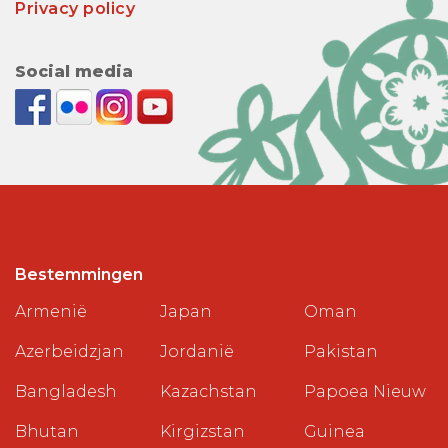
Privacy policy
Social media
Bestemmingen
Armenië
Japan
Oman
Azerbeidzjan
Jordanië
Pakistan
Bangladesh
Kazachstan
Papoea Nieuw
Bhutan
Kirgizstan
Guinea