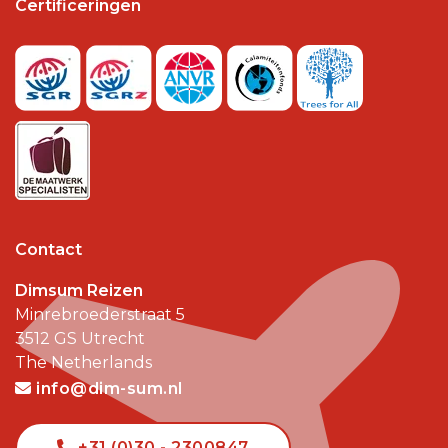
Certificeringen
Contact
Dimsum Reizen
Minrebroederstraat 5
3512 GS
Utrecht
The Netherlands
info@dim-sum.nl
+31 (0)30 - 2300847