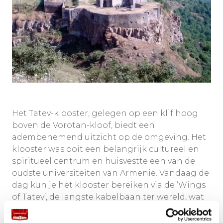
Het Tatev-klooster, gelegen op een klif hoog
boven de Vorotan-kloof, biedt een
adembenemend uitzicht op de omgeving. Het
klooster was ooit een belangrijk cultureel en
spiritueel centrum en huisvestte een van de
oudste universiteiten van Armenië. Vandaag de
dag kun je het klooster bereiken via de ‘Wings
of Tatev’, de langste kabelbaan ter wereld, wat
het bezoek nog specialer maakt.