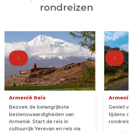
rondreizen
Armenië Reis
Armenië 
Bezoek de belangrijkste
Geniet va
bezienswaardigheden van
tijdens de
Armenië. Start de reis in
rondreis 
cultuurrijk Yerevan en reis via