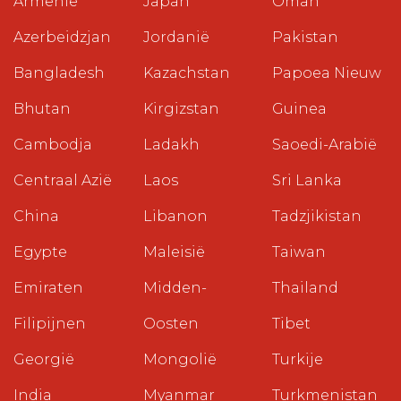
Armenië
Japan
Oman
Azerbeidzjan
Jordanië
Pakistan
Bangladesh
Kazachstan
Papoea Nieuw
Bhutan
Kirgizstan
Guinea
Cambodja
Ladakh
Saoedi-Arabië
Centraal Azië
Laos
Sri Lanka
China
Libanon
Tadzjikistan
Egypte
Maleisië
Taiwan
Emiraten
Midden-
Thailand
Filipijnen
Oosten
Tibet
Georgië
Mongolië
Turkije
India
Myanmar
Turkmenistan