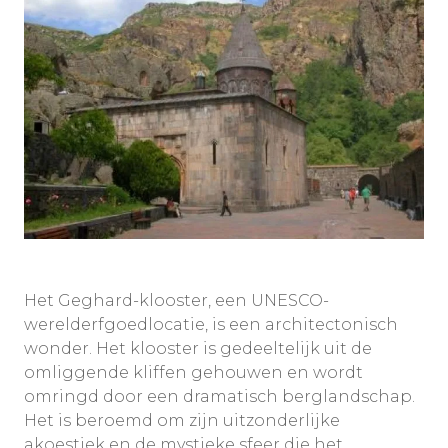
Het Geghard-klooster, een UNESCO-
werelderfgoedlocatie, is een architectonisch
wonder. Het klooster is gedeeltelijk uit de
omliggende kliffen gehouwen en wordt
omringd door een dramatisch berglandschap.
Het is beroemd om zijn uitzonderlijke
akoestiek en de mystieke sfeer die het