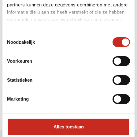
partners kunnen deze gegevens combineren met andere
Liever meteen contact met
informatie die u aan ze heeft verstrekt of die ze hebben
verzameld op basis van uw gebruik van hun services.
Julia ?
Bel: 030 2300847
Toestemmingsselectie
Mail: info@dim-sum.nl
Noodzakelijk
Voorkeuren
Statistieken
Marketing
Alles toestaan