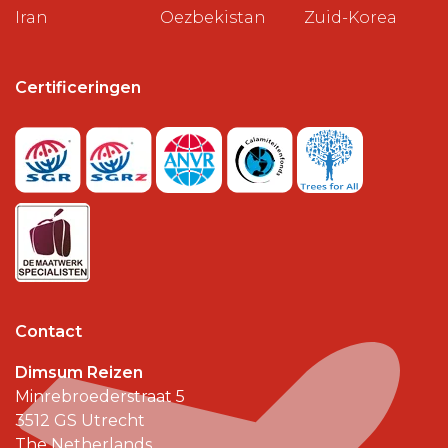
Iran
Oezbekistan
Zuid-Korea
Certificeringen
Contact
Dimsum Reizen
Minrebroederstraat 5
3512 GS
Utrecht
The Netherlands