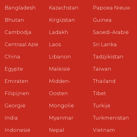
Bangladesh
Kazachstan
Papoea Nieuw
Bhutan
Kirgizstan
Guinea
Cambodja
Ladakh
Saoedi-Arabië
Centraal Azië
Laos
Sri Lanka
China
Libanon
Tadzjikistan
Egypte
Maleisië
Taiwan
Emiraten
Midden-
Thailand
Filipijnen
Oosten
Tibet
Georgië
Mongolië
Turkije
India
Myanmar
Turkmenistan
Indonesië
Nepal
Vietnam