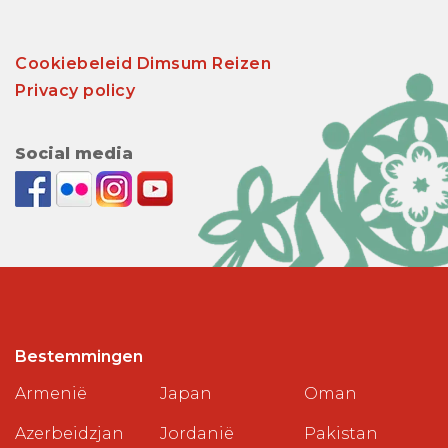
Cookiebeleid Dimsum Reizen
Privacy policy
Social media
Bestemmingen
Armenië
Japan
Oman
Azerbeidzjan
Jordanië
Pakistan