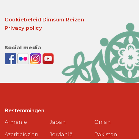
Cookiebeleid Dimsum Reizen
Privacy policy
Social media
Bestemmingen
Armenië
Japan
Oman
Azerbeidzjan
Jordanië
Pakistan