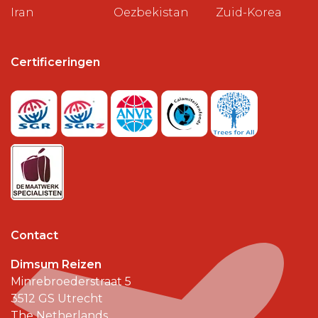
Iran
Oezbekistan
Zuid-Korea
Certificeringen
Contact
Dimsum Reizen
Minrebroederstraat 5
3512 GS
Utrecht
The Netherlands