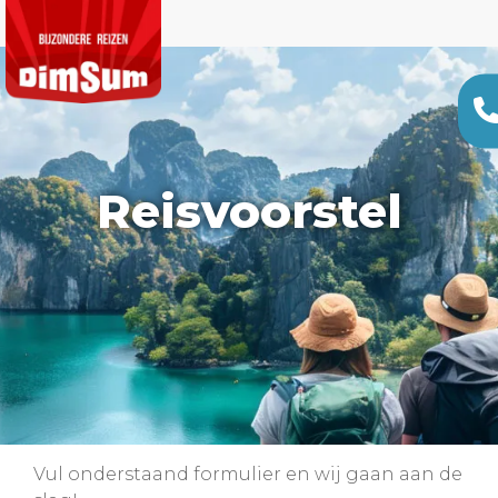
Reisvoorstel
Vul onderstaand formulier en wij gaan aan de