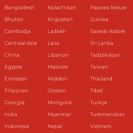
Bangladesh
Kazachstan
Papoea Nieuw
Bhutan
Kirgizstan
Guinea
Cambodja
Ladakh
Saoedi-Arabië
Centraal Azië
Laos
Sri Lanka
China
Libanon
Tadzjikistan
Egypte
Maleisië
Taiwan
Emiraten
Midden-
Thailand
Filipijnen
Oosten
Tibet
Georgië
Mongolië
Turkije
India
Myanmar
Turkmenistan
Indonesië
Nepal
Vietnam