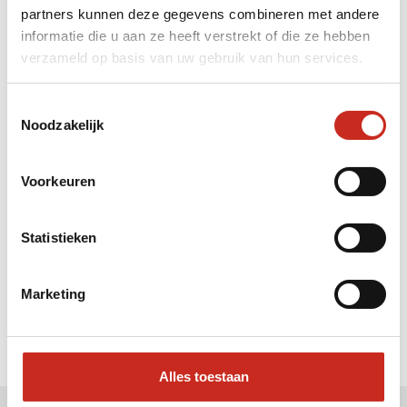
partners kunnen deze gegevens combineren met andere
Liever meteen contact met
informatie die u aan ze heeft verstrekt of die ze hebben
verzameld op basis van uw gebruik van hun services.
Julia ?
Bel: 030 2300847
Toestemmingsselectie
Mail: info@dim-sum.nl
Noodzakelijk
Voorkeuren
Statistieken
Marketing
Alles toestaan