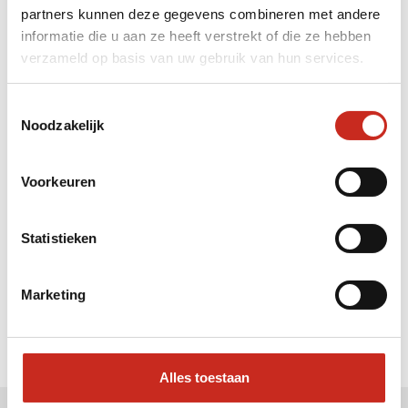
partners kunnen deze gegevens combineren met andere
Liever meteen contact met
informatie die u aan ze heeft verstrekt of die ze hebben
verzameld op basis van uw gebruik van hun services.
Julia ?
Bel: 030 2300847
Toestemmingsselectie
Mail: info@dim-sum.nl
Noodzakelijk
Voorkeuren
Statistieken
Marketing
Alles toestaan