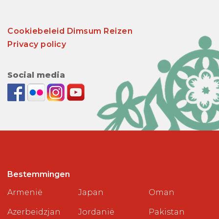
Cookiebeleid Dimsum Reizen
Privacy policy
Social media
Bestemmingen
Armenië
Japan
Oman
Azerbeidzjan
Jordanië
Pakistan