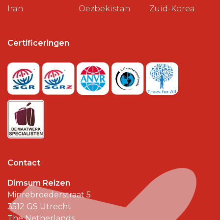
Iran
Oezbekistan
Zuid-Korea
Certificeringen
Contact
Dimsum Reizen
Minrebroederstraat 5
3512 GS
Utrecht
The Netherlands