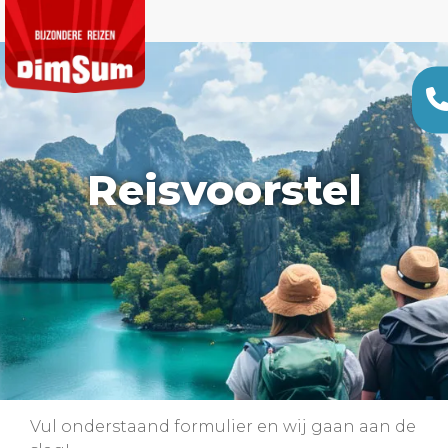
Reisvoorstel
Vul onderstaand formulier en wij gaan aan de