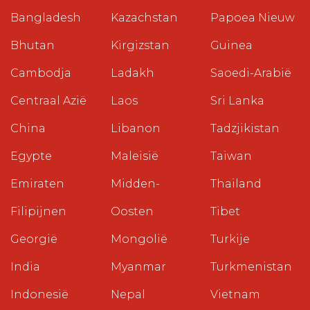
Bangladesh
Kazachstan
Papoea Nieuw
Bhutan
Kirgizstan
Guinea
Cambodja
Ladakh
Saoedi-Arabië
Centraal Azië
Laos
Sri Lanka
China
Libanon
Tadzjikistan
Egypte
Maleisië
Taiwan
Emiraten
Midden-
Thailand
Filipijnen
Oosten
Tibet
Georgië
Mongolië
Turkije
India
Myanmar
Turkmenistan
Indonesië
Nepal
Vietnam