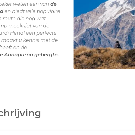
 zeker weten een van
de
ld
en biedt vele populaire
n route die nog wat
imp meekrijgt van de
rdi Himal een perfecte
 maakt u kennis met de
heeft en de
e Annapurna gebergte.
e gemiddelde trekking, de
n bergopwaarts en langs
kwekkend uitzichtpunt. U
de nog minder ontdekte
n :
de 6993 meter hoge
ail'
,
dit maakt de
chrijving
ara of een rondreis door
l Rondreizen
en
Nepal