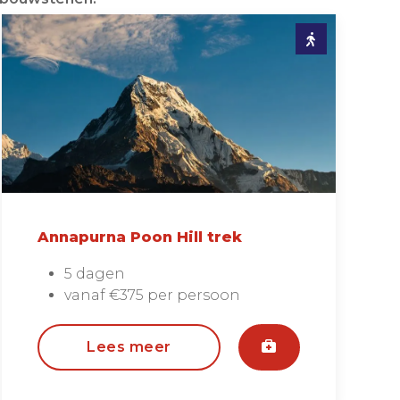
Annapurna Poon Hill trek
5 dagen
vanaf €375 per persoon
Lees meer