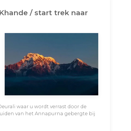
Khande / start trek naar
Deurali waar u wordt verrast door de
 zuiden van het Annapurna gebergte bij