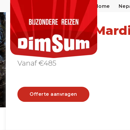
Home
Nep
Annapurna Mardi
Trek
Vanaf €485
Offerte aanvragen