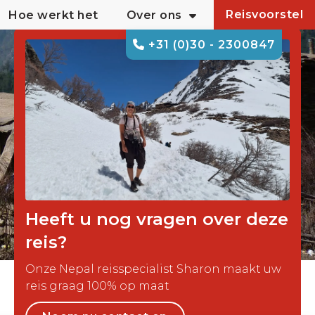
Reisvoorstel
Hoe werkt het
Over ons
+31 (0)30 - 2300847
Heeft u nog vragen over deze
reis?
Onze Nepal reisspecialist Sharon maakt uw
reis graag 100% op maat