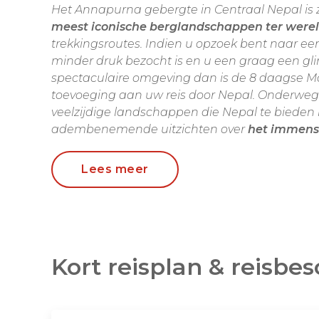
Het Annapurna gebergte in Centraal Nepal is
meest iconische berglandschappen ter were
trekkingsroutes. Indien u opzoek bent naar ee
minder druk bezocht is en u een graag een gl
spectaculaire omgeving dan is de 8 daagse Ma
toevoeging aan uw reis door Nepal. Onderweg
veelzijdige landschappen die Nepal te bieden 
adembenemende uitzichten over
het immens
De wandeltocht is wel iets uitdagender dan d
Lees meer
trekking bestaat voornamelijk uit wandelinge
de bergkam van de Annapurna’s tot een indru
wordt beloond met prachtige uitzichten over 
kant van ’s werelds meest bekende bergtoppe
Machhapuchhr
e, ook wel bekend als de 'Fisht
Kort reisplan & reisbes
trekking meer dan de moeite waard!
Verleng uw reis met een langer verblijf in Pokh
Nepal. Neemt u een kijkje bij ons aanbod
Nepa