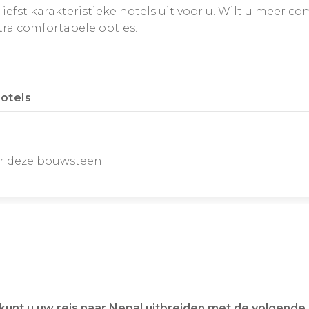
iefst karakteristieke hotels uit voor u. Wilt u meer co
tra comfortabele opties.
otels
or deze bouwsteen
kunt u uw reis naar Nepal uitbreiden met de volgend