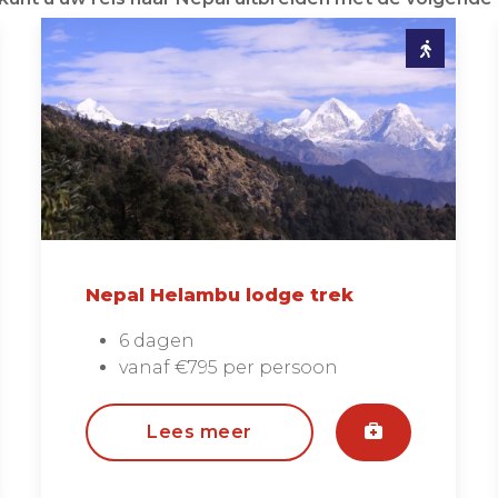
Nepal Helambu lodge trek
6 dagen
vanaf €795 per persoon
Lees meer