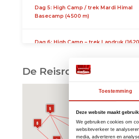
Dag 5: High Camp / trek Mardi Himal
Basecamp (4500 m)
Dag 6: High Camp – trek Landruk (162
/ 7u)
De Reisroute op de Ka
Dag 7: Landruk – trek Jhinu Hot Spring
(1780m / 3u)
Toestemming
Dag 8: Jinhu Hot Spring – trekking
Deze website maakt gebruik
Nayapul (915 m. 2 uur) – transfer Pokh
We gebruiken cookies om cont
websiteverkeer te analyseren
media, adverteren en analys