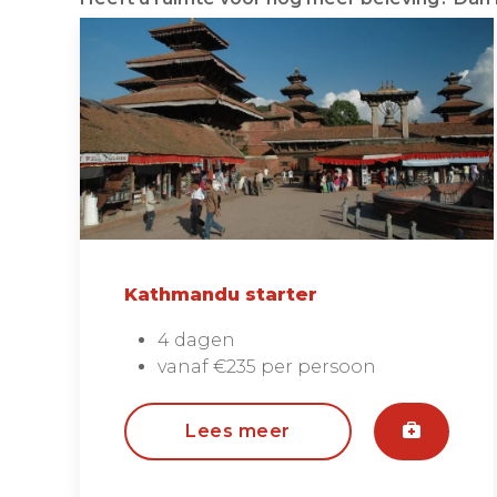
Kathmandu starter
4 dagen
vanaf €235 per persoon
Lees meer