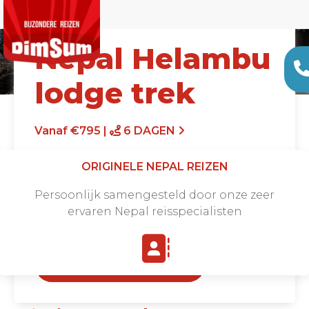
Nepal Helambu
lodge trek
Vanaf €795 |
6 DAGEN
ORIGINELE NEPAL REIZEN
Persoonlijk samengesteld door onze zeer
ervaren Nepal reisspecialisten
Offerte aanvragen