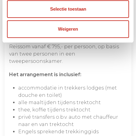
Selectie toestaan
Nepal Helambu lodge trek
6 DAGEN
Weigeren
Vanaf €795
Reissom vanaf € 795,- per persoon, op basis
van twee personen in een
tweepersoonskamer.
Het arrangement is inclusief:
accommodatie in trekkers lodges (met
douche en toilet)
alle maaltijden tijdens trektocht
thee, koffie tijdens trektocht
privé transfers o.b.v. auto met chauffeur
naar en van trektocht
Engels sprekende trekkinggids