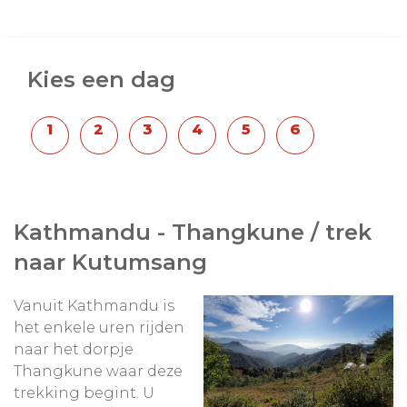
van de hoogste bergtoppen van Himalaya zijn van
iets verdere afstand, maar nog steeds fantastisch.
Kies een dag
Beste reisperiode: Februari-Juni (voorjaar
rododendrons in bloei) / September - November
Kathmandu - Thangkune / trek
naar Kutumsang
Vanuit Kathmandu is
het enkele uren rijden
naar het dorpje
Thangkune waar deze
trekking begint. U