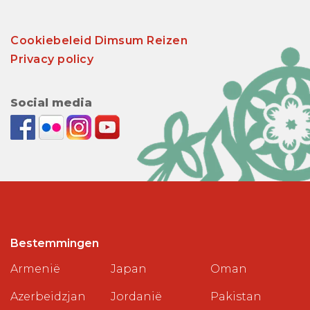
Cookiebeleid Dimsum Reizen
Privacy policy
Social media
Bestemmingen
Armenië
Japan
Oman
Azerbeidzjan
Jordanië
Pakistan