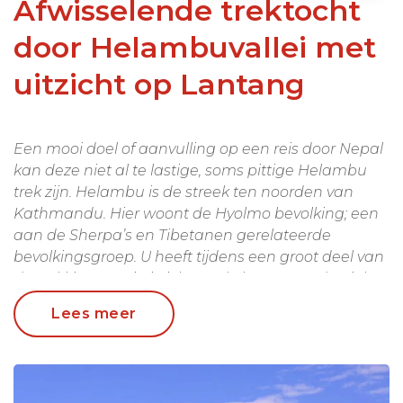
Afwisselende trektocht
door Helambuvallei met
uitzicht op Lantang
Een mooi doel of aanvulling op een reis door Nepal
kan deze niet al te lastige, soms pittige Helambu
trek zijn. Helambu is de streek ten noorden van
Kathmandu. Hier woont de Hyolmo bevolking; een
aan de Sherpa’s en Tibetanen gerelateerde
bevolkingsgroep. U heeft tijdens een groot deel van
de trekking mooi uitzicht op de besneeuwde pieken
van het Langtang gebergte, wandelt door dorpjes
Lees meer
die zich herstellen van de verwoestende
aardbevingen van 2015. Met vereende krachten
bouwt men de dorpjes weer op. Onze lokale agent
helpt om de guesthouses weer