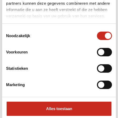
partners kunnen deze gegevens combineren met andere
informatie die u aan ze heeft verstrekt of die ze hebben
verzameld op basis van uw gebruik van hun services.
Great Himalayan Trail, Humla Trek
Toestemmingsselectie
Noodzakelijk
7 dagen
vanaf €2615 per persoon
Voorkeuren
Lees meer
Statistieken
Marketing
Bekijk al onze Nepal bouwstenen
Reissom
Alles toestaan