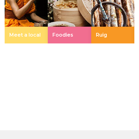
Meet a local
Foodies
Ruig