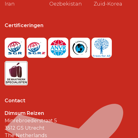
Iran
Oezbekistan
Zuid-Korea
Certificeringen
Contact
Dimsum Reizen
Minrebroederstraat 5
3512 GS
Utrecht
The Netherlands