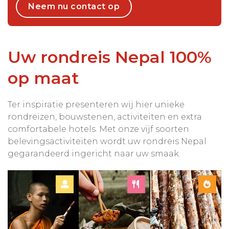
Neem nu contact op
Uw rondreis Nepal 100%
op maat
Ter inspiratie presenteren wij hier unieke
rondreizen, bouwstenen, activiteiten en extra
comfortabele hotels. Met onze vijf soorten
belevingsactiviteiten wordt uw rondreis Nepal
gegarandeerd ingericht naar uw smaak.