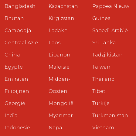
Bangladesh
Kazachstan
Papoea Nieuw
Bhutan
Kirgizstan
Guinea
Cambodja
Ladakh
Saoedi-Arabië
Centraal Azië
Laos
Sri Lanka
China
Libanon
Tadzjikistan
Egypte
Maleisië
Taiwan
Emiraten
Midden-
Thailand
Filipijnen
Oosten
Tibet
Georgië
Mongolië
Turkije
India
Myanmar
Turkmenistan
Indonesië
Nepal
Vietnam